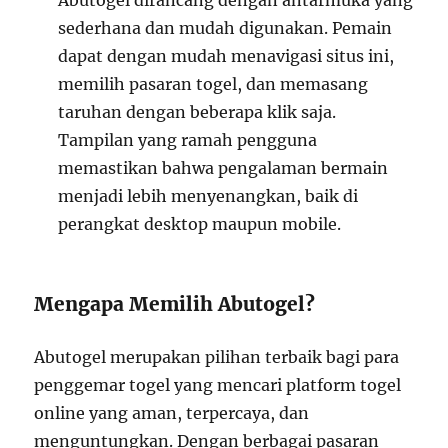
Abutogel dirancang dengan antarmuka yang
sederhana dan mudah digunakan. Pemain
dapat dengan mudah menavigasi situs ini,
memilih pasaran togel, dan memasang
taruhan dengan beberapa klik saja.
Tampilan yang ramah pengguna
memastikan bahwa pengalaman bermain
menjadi lebih menyenangkan, baik di
perangkat desktop maupun mobile.
Mengapa Memilih Abutogel?
Abutogel merupakan pilihan terbaik bagi para
penggemar togel yang mencari platform togel
online yang aman, terpercaya, dan
menguntungkan. Dengan berbagai pasaran