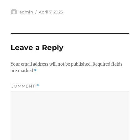
Author
Posted
admin
April 7, 2025
on
Leave a Reply
Your email address will not be published.
Required fields
are marked
*
COMMENT
*