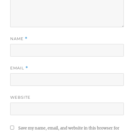
NAME
*
EMAIL
*
WEBSITE
Save my name, email, and website in this browser for