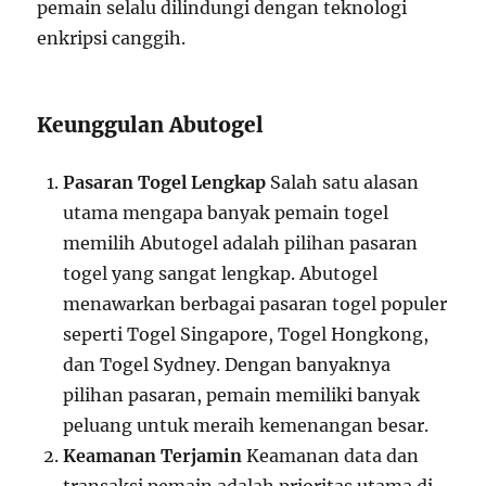
pemain selalu dilindungi dengan teknologi
enkripsi canggih.
Keunggulan Abutogel
Pasaran Togel Lengkap
Salah satu alasan
utama mengapa banyak pemain togel
memilih Abutogel adalah pilihan pasaran
togel yang sangat lengkap. Abutogel
menawarkan berbagai pasaran togel populer
seperti Togel Singapore, Togel Hongkong,
dan Togel Sydney. Dengan banyaknya
pilihan pasaran, pemain memiliki banyak
peluang untuk meraih kemenangan besar.
Keamanan Terjamin
Keamanan data dan