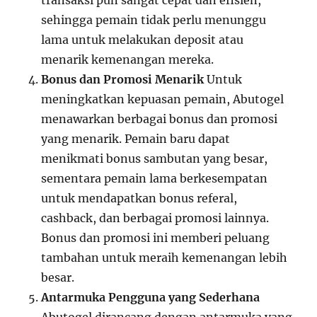
transaksi pun sangat cepat dan efisien,
sehingga pemain tidak perlu menunggu
lama untuk melakukan deposit atau
menarik kemenangan mereka.
Bonus dan Promosi Menarik
Untuk
meningkatkan kepuasan pemain, Abutogel
menawarkan berbagai bonus dan promosi
yang menarik. Pemain baru dapat
menikmati bonus sambutan yang besar,
sementara pemain lama berkesempatan
untuk mendapatkan bonus referal,
cashback, dan berbagai promosi lainnya.
Bonus dan promosi ini memberi peluang
tambahan untuk meraih kemenangan lebih
besar.
Antarmuka Pengguna yang Sederhana