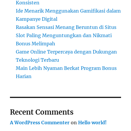
Konsisten
Ide Menarik Menggunakan Gamifikasi dalam
Kampanye Digital
Rasakan Sensasi Menang Beruntun di Situs
Slot Paling Menguntungkan dan Nikmati
Bonus Melimpah
Game Online Terpercaya dengan Dukungan
Teknologi Terbaru
Main Lebih Nyaman Berkat Program Bonus
Harian
Recent Comments
A WordPress Commenter
on
Hello world!