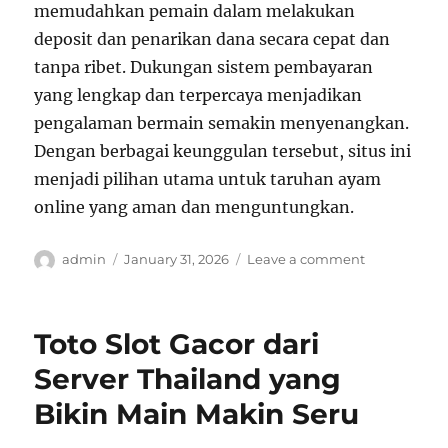
memudahkan pemain dalam melakukan
deposit dan penarikan dana secara cepat dan
tanpa ribet. Dukungan sistem pembayaran
yang lengkap dan terpercaya menjadikan
pengalaman bermain semakin menyenangkan.
Dengan berbagai keunggulan tersebut, situs ini
menjadi pilihan utama untuk taruhan ayam
online yang aman dan menguntungkan.
Author
Posted
on
admin
January 31, 2026
Leave a comment
on
Portal
Judi
Ayam
Toto Slot Gacor dari
Terpercaya
dengan
Server Thailand yang
Registrasi
Bikin Main Makin Seru
Efisien