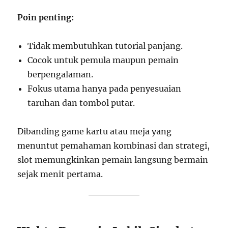
Poin penting:
Tidak membutuhkan tutorial panjang.
Cocok untuk pemula maupun pemain
berpengalaman.
Fokus utama hanya pada penyesuaian
taruhan dan tombol putar.
Dibanding game kartu atau meja yang
menuntut pemahaman kombinasi dan strategi,
slot memungkinkan pemain langsung bermain
sejak menit pertama.