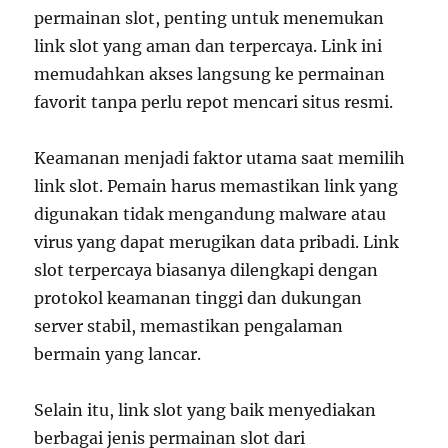
permainan slot, penting untuk menemukan
link slot yang aman dan terpercaya. Link ini
memudahkan akses langsung ke permainan
favorit tanpa perlu repot mencari situs resmi.
Keamanan menjadi faktor utama saat memilih
link slot. Pemain harus memastikan link yang
digunakan tidak mengandung malware atau
virus yang dapat merugikan data pribadi. Link
slot terpercaya biasanya dilengkapi dengan
protokol keamanan tinggi dan dukungan
server stabil, memastikan pengalaman
bermain yang lancar.
Selain itu, link slot yang baik menyediakan
berbagai jenis permainan slot dari