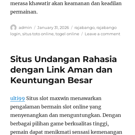
merasa khawatir akan keamanan dan keadilan
permainan.
Author
Posted
Tags
admin
January 31, 2026
rajabango
,
rajabango
on
on
login
,
situs toto online
,
togel online
Leave a comment
Toto
Moder
denga
Situs Undangan Rahasia
Alur
Jelas,
dengan Link Aman dan
Bikin
Keuntungan Besar
Permai
Lebih
Terkend
ulti99
Situs slot maxwin menawarkan
pengalaman bermain slot online yang
menyenangkan dan menguntungkan. Dengan
berbagai pilihan game berkualitas tinggi,
pemain dapat menikmati sensasi kemenangan