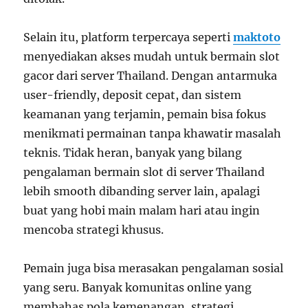
Selain itu, platform terpercaya seperti
maktoto
menyediakan akses mudah untuk bermain slot
gacor dari server Thailand. Dengan antarmuka
user-friendly, deposit cepat, dan sistem
keamanan yang terjamin, pemain bisa fokus
menikmati permainan tanpa khawatir masalah
teknis. Tidak heran, banyak yang bilang
pengalaman bermain slot di server Thailand
lebih smooth dibanding server lain, apalagi
buat yang hobi main malam hari atau ingin
mencoba strategi khusus.
Pemain juga bisa merasakan pengalaman sosial
yang seru. Banyak komunitas online yang
membahas pola kemenangan, strategi