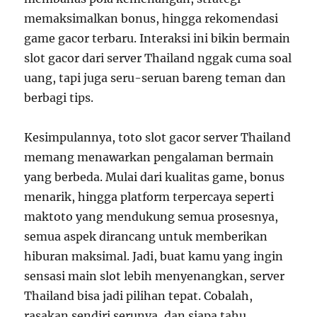
memaksimalkan bonus, hingga rekomendasi
game gacor terbaru. Interaksi ini bikin bermain
slot gacor dari server Thailand nggak cuma soal
uang, tapi juga seru-seruan bareng teman dan
berbagi tips.
Kesimpulannya, toto slot gacor server Thailand
memang menawarkan pengalaman bermain
yang berbeda. Mulai dari kualitas game, bonus
menarik, hingga platform terpercaya seperti
maktoto yang mendukung semua prosesnya,
semua aspek dirancang untuk memberikan
hiburan maksimal. Jadi, buat kamu yang ingin
sensasi main slot lebih menyenangkan, server
Thailand bisa jadi pilihan tepat. Cobalah,
rasakan sendiri serunya, dan siapa tahu