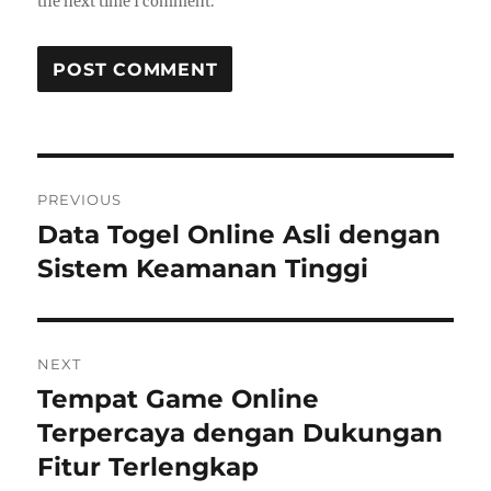
the next time I comment.
Post
PREVIOUS
navigation
Data Togel Online Asli dengan
Previous
post:
Sistem Keamanan Tinggi
NEXT
Tempat Game Online
Next
post:
Terpercaya dengan Dukungan
Fitur Terlengkap