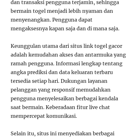
dan transaksi pengguna terjamin, sehingga
bermain togel menjadi lebih nyaman dan
menyenangkan. Pengguna dapat
mengaksesnya kapan saja dan di mana saja.
Keunggulan utama dari situs link togel gacor
adalah kemudahan akses dan antarmuka yang
ramah pengguna. Informasi lengkap tentang
angka prediksi dan data keluaran terbaru
tersedia setiap hari. Dukungan layanan
pelanggan yang responsif memudahkan
pengguna menyelesaikan berbagai kendala
saat bermain. Keberadaan fitur live chat
mempercepat komunikasi.
Selain itu, situs ini menyediakan berbagai