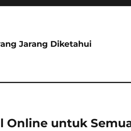
yang Jarang Diketahui
l Online untuk Semu