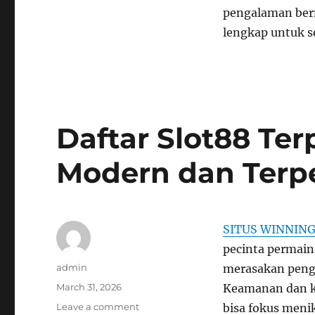
pengalaman berma
lengkap untuk s
Daftar Slot88 Te
Modern dan Terp
SITUS WINNING
pecinta permain
Author
admin
merasakan peng
Posted
March 31, 2026
Keamanan dan k
on
on
Leave a comment
bisa fokus meni