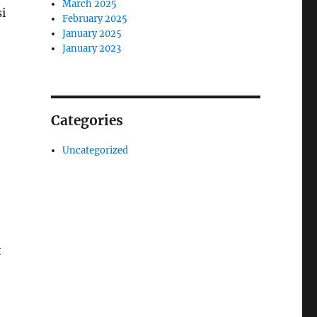
March 2025
i
February 2025
January 2025
January 2023
Categories
Uncategorized
t