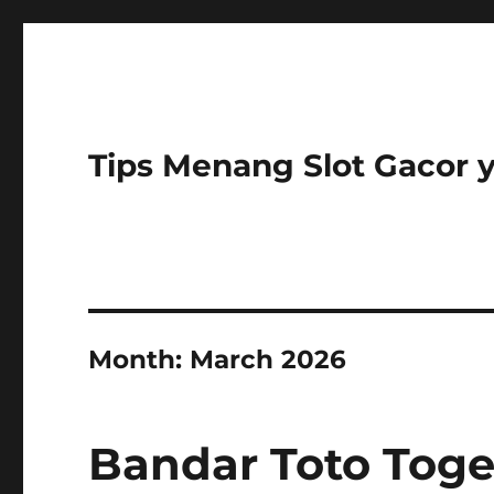
Tips Menang Slot Gacor 
Month:
March 2026
Bandar Toto Toge