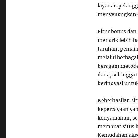
layanan pelangg
menyenangkan d
Fitur bonus dan 
menarik lebih b
taruhan, pemai
melalui berbaga
beragam metode
dana, sehingga 
berinovasi unt
Keberhasilan sit
kepercayaan ya
kenyamanan, ser
membuat situs in
Kemudahan akse