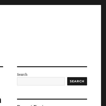
Search
SEARCH
a