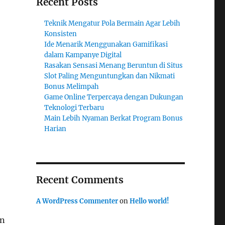
Recent Posts
Teknik Mengatur Pola Bermain Agar Lebih
Konsisten
Ide Menarik Menggunakan Gamifikasi
dalam Kampanye Digital
Rasakan Sensasi Menang Beruntun di Situs
Slot Paling Menguntungkan dan Nikmati
Bonus Melimpah
Game Online Terpercaya dengan Dukungan
Teknologi Terbaru
Main Lebih Nyaman Berkat Program Bonus
Harian
Recent Comments
A WordPress Commenter
on
Hello world!
an