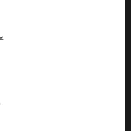
si
n.