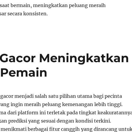
i saat bermain, meningkatkan peluang meraih
r secara konsisten.
 Gacor Meningkatkan
 Pemain
 gacor menjadi salah satu pilihan utama bagi pecinta
yang ingin meraih peluang kemenangan lebih tinggi.
a dari platform ini terletak pada tingkat keakuratanny
n prediksi yang sesuai dengan kondisi terkini.
menikmati berbagai fitur canggih yang dirancang untu