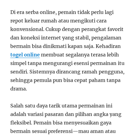
Di era serba online, pemain tidak perlu lagi
repot keluar rumah atau mengikuti cara
konvensional. Cukup dengan perangkat favorit
dan koneksi internet yang stabil, pengalaman
bermain bisa dinikmati kapan saja. Kehadiran
togel online
membuat segalanya terasa lebih
simpel tanpa mengurangi esensi permainan itu
sendiri. Sistemnya dirancang ramah pengguna,
sehingga pemula pun bisa cepat paham tanpa
drama.
Salah satu daya tarik utama permainan ini
adalah variasi pasaran dan pilihan angka yang
fleksibel. Pemain bisa menyesuaikan gaya
bermain sesuai preferensi—mau aman atau