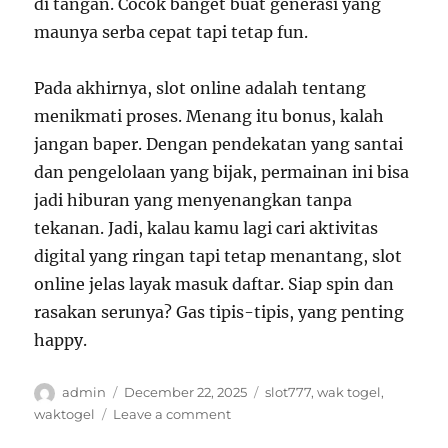
di tangan. Cocok banget buat generasi yang
maunya serba cepat tapi tetap fun.
Pada akhirnya, slot online adalah tentang
menikmati proses. Menang itu bonus, kalah
jangan baper. Dengan pendekatan yang santai
dan pengelolaan yang bijak, permainan ini bisa
jadi hiburan yang menyenangkan tanpa
tekanan. Jadi, kalau kamu lagi cari aktivitas
digital yang ringan tapi tetap menantang, slot
online jelas layak masuk daftar. Siap spin dan
rasakan serunya? Gas tipis-tipis, yang penting
happy.
Author
Posted
Tags
admin
December 22, 2025
slot777
,
wak togel
,
on
on
waktogel
Leave a comment
Putaran