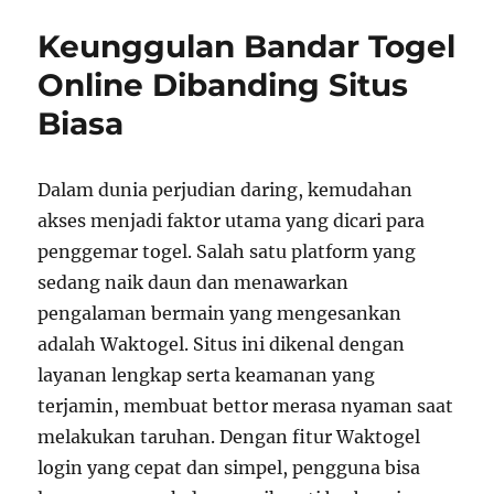
Tingkatkan
Keunggulan Bandar Togel
Winrate
Togel
Online Dibanding Situs
Online
Biasa
Dalam dunia perjudian daring, kemudahan
akses menjadi faktor utama yang dicari para
penggemar togel. Salah satu platform yang
sedang naik daun dan menawarkan
pengalaman bermain yang mengesankan
adalah Waktogel. Situs ini dikenal dengan
layanan lengkap serta keamanan yang
terjamin, membuat bettor merasa nyaman saat
melakukan taruhan. Dengan fitur Waktogel
login yang cepat dan simpel, pengguna bisa