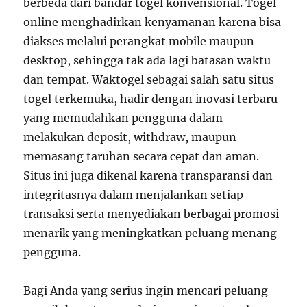
berbeda dari bandar togel konvensional. Togel
online menghadirkan kenyamanan karena bisa
diakses melalui perangkat mobile maupun
desktop, sehingga tak ada lagi batasan waktu
dan tempat. Waktogel sebagai salah satu situs
togel terkemuka, hadir dengan inovasi terbaru
yang memudahkan pengguna dalam
melakukan deposit, withdraw, maupun
memasang taruhan secara cepat dan aman.
Situs ini juga dikenal karena transparansi dan
integritasnya dalam menjalankan setiap
transaksi serta menyediakan berbagai promosi
menarik yang meningkatkan peluang menang
pengguna.
Bagi Anda yang serius ingin mencari peluang