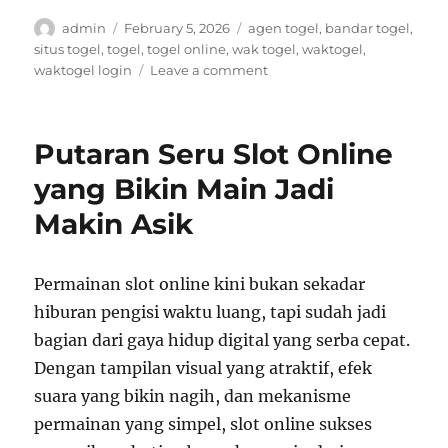
Author
Posted
Tags
admin
February 5, 2026
agen togel
,
bandar togel
,
on
situs togel
,
togel
,
togel online
,
wak togel
,
waktogel
,
on
waktogel login
Leave a comment
Rasakan
Sensasi
Jackpot
Putaran Seru Slot Online
Lebih
Dekat
yang Bikin Main Jadi
di
Makin Asik
Bandar
Togel
Online
Permainan slot online kini bukan sekadar
hiburan pengisi waktu luang, tapi sudah jadi
bagian dari gaya hidup digital yang serba cepat.
Dengan tampilan visual yang atraktif, efek
suara yang bikin nagih, dan mekanisme
permainan yang simpel, slot online sukses