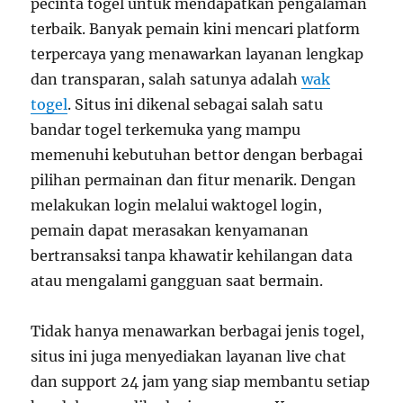
pecinta togel untuk mendapatkan pengalaman
terbaik. Banyak pemain kini mencari platform
terpercaya yang menawarkan layanan lengkap
dan transparan, salah satunya adalah
wak
togel
. Situs ini dikenal sebagai salah satu
bandar togel terkemuka yang mampu
memenuhi kebutuhan bettor dengan berbagai
pilihan permainan dan fitur menarik. Dengan
melakukan login melalui waktogel login,
pemain dapat merasakan kenyamanan
bertransaksi tanpa khawatir kehilangan data
atau mengalami gangguan saat bermain.
Tidak hanya menawarkan berbagai jenis togel,
situs ini juga menyediakan layanan live chat
dan support 24 jam yang siap membantu setiap