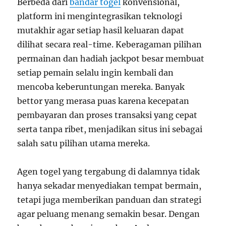
Berbeda dari
bandar togel
konvensional,
platform ini mengintegrasikan teknologi
mutakhir agar setiap hasil keluaran dapat
dilihat secara real-time. Keberagaman pilihan
permainan dan hadiah jackpot besar membuat
setiap pemain selalu ingin kembali dan
mencoba keberuntungan mereka. Banyak
bettor yang merasa puas karena kecepatan
pembayaran dan proses transaksi yang cepat
serta tanpa ribet, menjadikan situs ini sebagai
salah satu pilihan utama mereka.
Agen togel yang tergabung di dalamnya tidak
hanya sekadar menyediakan tempat bermain,
tetapi juga memberikan panduan dan strategi
agar peluang menang semakin besar. Dengan