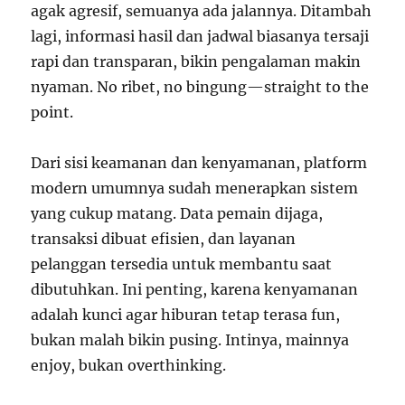
agak agresif, semuanya ada jalannya. Ditambah
lagi, informasi hasil dan jadwal biasanya tersaji
rapi dan transparan, bikin pengalaman makin
nyaman. No ribet, no bingung—straight to the
point.
Dari sisi keamanan dan kenyamanan, platform
modern umumnya sudah menerapkan sistem
yang cukup matang. Data pemain dijaga,
transaksi dibuat efisien, dan layanan
pelanggan tersedia untuk membantu saat
dibutuhkan. Ini penting, karena kenyamanan
adalah kunci agar hiburan tetap terasa fun,
bukan malah bikin pusing. Intinya, mainnya
enjoy, bukan overthinking.