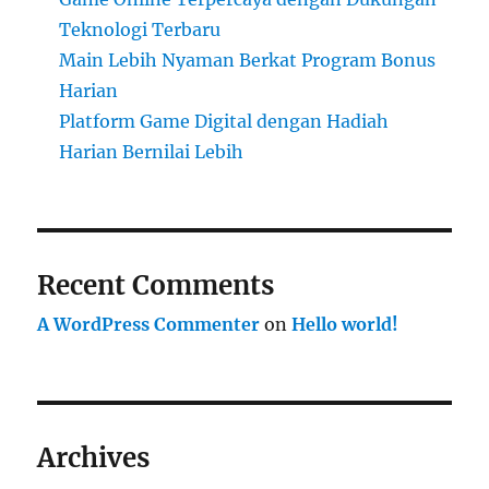
Teknologi Terbaru
Main Lebih Nyaman Berkat Program Bonus
Harian
Platform Game Digital dengan Hadiah
Harian Bernilai Lebih
Recent Comments
A WordPress Commenter
on
Hello world!
Archives