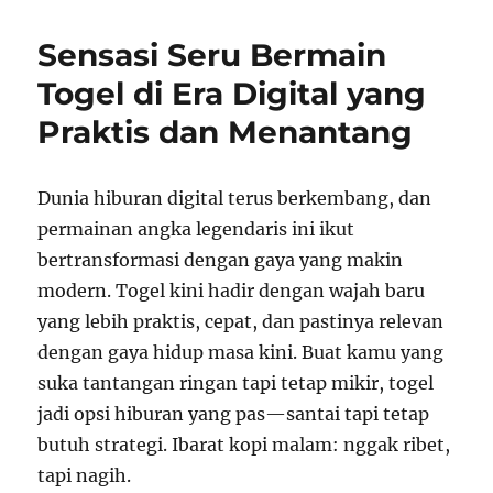
Seru
Slot
Sensasi Seru Bermain
Online
yang
Togel di Era Digital yang
Bikin
Praktis dan Menantang
Main
Jadi
Makin
Asik
Dunia hiburan digital terus berkembang, dan
permainan angka legendaris ini ikut
bertransformasi dengan gaya yang makin
modern. Togel kini hadir dengan wajah baru
yang lebih praktis, cepat, dan pastinya relevan
dengan gaya hidup masa kini. Buat kamu yang
suka tantangan ringan tapi tetap mikir, togel
jadi opsi hiburan yang pas—santai tapi tetap
butuh strategi. Ibarat kopi malam: nggak ribet,
tapi nagih.