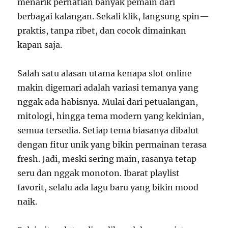
menarik perhatian banyak pemain dari
berbagai kalangan. Sekali klik, langsung spin—
praktis, tanpa ribet, dan cocok dimainkan
kapan saja.
Salah satu alasan utama kenapa slot online
makin digemari adalah variasi temanya yang
nggak ada habisnya. Mulai dari petualangan,
mitologi, hingga tema modern yang kekinian,
semua tersedia. Setiap tema biasanya dibalut
dengan fitur unik yang bikin permainan terasa
fresh. Jadi, meski sering main, rasanya tetap
seru dan nggak monoton. Ibarat playlist
favorit, selalu ada lagu baru yang bikin mood
naik.