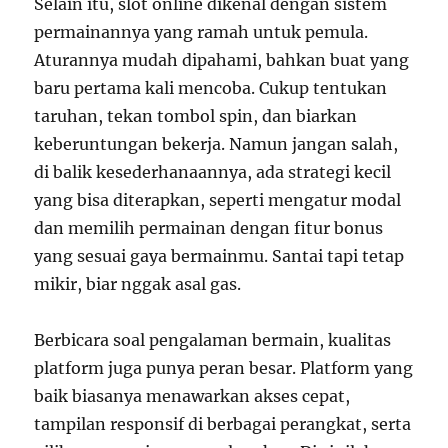
Selain itu, slot online dikenal dengan sistem
permainannya yang ramah untuk pemula.
Aturannya mudah dipahami, bahkan buat yang
baru pertama kali mencoba. Cukup tentukan
taruhan, tekan tombol spin, dan biarkan
keberuntungan bekerja. Namun jangan salah,
di balik kesederhanaannya, ada strategi kecil
yang bisa diterapkan, seperti mengatur modal
dan memilih permainan dengan fitur bonus
yang sesuai gaya bermainmu. Santai tapi tetap
mikir, biar nggak asal gas.
Berbicara soal pengalaman bermain, kualitas
platform juga punya peran besar. Platform yang
baik biasanya menawarkan akses cepat,
tampilan responsif di berbagai perangkat, serta