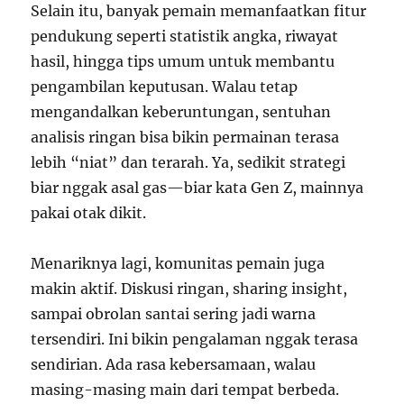
Selain itu, banyak pemain memanfaatkan fitur
pendukung seperti statistik angka, riwayat
hasil, hingga tips umum untuk membantu
pengambilan keputusan. Walau tetap
mengandalkan keberuntungan, sentuhan
analisis ringan bisa bikin permainan terasa
lebih “niat” dan terarah. Ya, sedikit strategi
biar nggak asal gas—biar kata Gen Z, mainnya
pakai otak dikit.
Menariknya lagi, komunitas pemain juga
makin aktif. Diskusi ringan, sharing insight,
sampai obrolan santai sering jadi warna
tersendiri. Ini bikin pengalaman nggak terasa
sendirian. Ada rasa kebersamaan, walau
masing-masing main dari tempat berbeda.