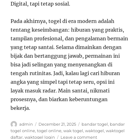
Digital, tapi tetap sosial.
Pada akhirnya, togel di era modern adalah
tentang keseimbangan: hiburan yang praktis,
tampilan profesional, dan pengalaman bermain
yang tetap santai. Selama dimainkan dengan
bijak dan bertanggung jawab, permainan ini
bisa jadi selingan yang menyenangkan di
tengah rutinitas. Jadi, kalau lagi cari hiburan
angka yang simpel tapi tetap seru, opsi ini
layak masuk radar. Main santai, nikmati
prosesnya, dan biarkan keberuntungan
bekerja.
Author
Posted
Tags
admin
December 21, 2025
bandar togel
,
bandar
on
togel online
,
togel online
,
wak togel
,
waktogel
,
waktogel
on
daftar
,
waktogel login
Leave a comment