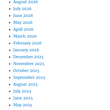
August 2026
July 2026
June 2026
May 2026
April 2026
March 2026
February 2026
January 2026
December 2025
November 2025
October 2025
September 2025
August 2025
July 2025
June 2025
May 2025