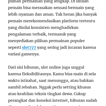
pilihan permainan yang lengkap. Di sinilah
pemain bisa merasakan sensasi bermain yang
lebih nyaman dan aman. Tak heran jika banyak
pemain merekomendasikan platform tertentu
yang dinilai konsisten menghadirkan
pengalaman terbaik, termasuk yang
menyediakan pilihan permainan populer
seperti
slot777
yang sering jadi incaran karena
variasi gamenya.
Dari sisi hiburan, slot online juga unggul
karena fleksibilitasnya. Kamu bisa main di sela
waktu istirahat, saat menunggu, atau bahkan
sambil rebahan. Nggak perlu setting khusus
atau keahlian teknis tingkat dewa. Cukup
perangkat dan koneksi internet, hiburan sudah