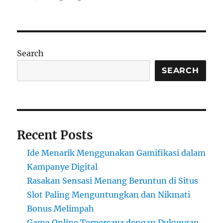
Sensasi
Seru
Bermain
Togel
di
Search
Era
Digital
SEARCH
yang
Praktis
dan
Menantang
Recent Posts
Ide Menarik Menggunakan Gamifikasi dalam
Kampanye Digital
Rasakan Sensasi Menang Beruntun di Situs
Slot Paling Menguntungkan dan Nikmati
Bonus Melimpah
Game Online Terpercaya dengan Dukungan