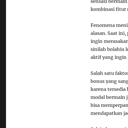
sensasi bermain
Alasan
kombinasi fitur
Toto
Slot
Gacor
Fenomena menin
Semakin
alasan. Saat ini
Digemari
karena
ingin merasaka
Bonus
sinilah bolahiu 
Melimpah
aktif yang ingin
dan
Jackpot
Mudah
Salah satu fakt
Pecah
bonus yang san
karena tersedia
modal bermain j
bisa memperpan
mendapatkan jac