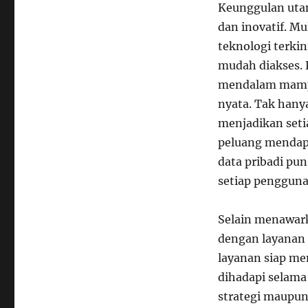
Member
Keunggulan utam
yang
dan inovatif. Mu
Membantu
teknologi terkin
Pemain
Cepat
mudah diakses. K
Untung
mendalam mampu
nyata. Tak hanya
menjadikan set
peluang mendap
data pribadi pu
setiap pengguna
Selain menawark
dengan layanan 
layanan siap m
dihadapi selama
strategi maupun