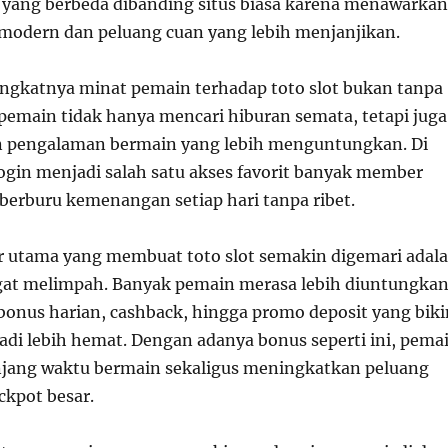
 yang berbeda dibanding situs biasa karena menawarkan
 modern dan peluang cuan yang lebih menjanjikan.
gkatnya minat pemain terhadap toto slot bukan tanpa
, pemain tidak hanya mencari hiburan semata, tetapi juga
n pengalaman bermain yang lebih menguntungkan. Di
login menjadi salah satu akses favorit banyak member
 berburu kemenangan setiap hari tanpa ribet.
or utama yang membuat toto slot semakin digemari adal
gat melimpah. Banyak pemain merasa lebih diuntungka
 bonus harian, cashback, hingga promo deposit yang biki
adi lebih hemat. Dengan adanya bonus seperti ini, pema
jang waktu bermain sekaligus meningkatkan peluang
kpot besar.