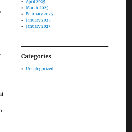
April 2025
March 2025
a
February 2025
January 2025
January 2023
k
Categories
Uncategorized
ai
n