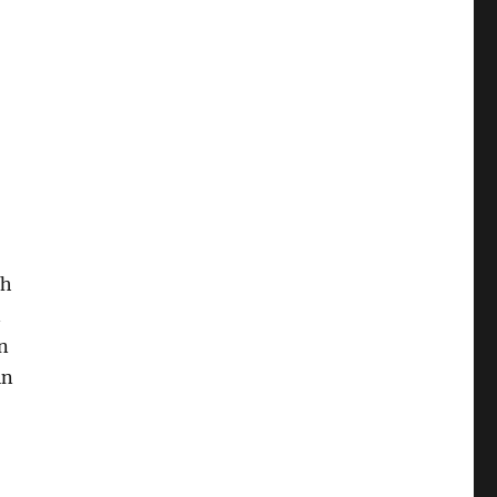
ah
n
n
in