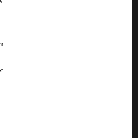
a
l
in
er