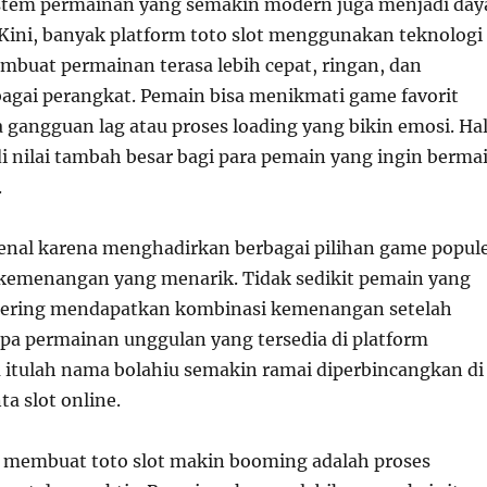
istem permainan yang semakin modern juga menjadi day
. Kini, banyak platform toto slot menggunakan teknologi
mbuat permainan terasa lebih cepat, ringan, dan
rbagai perangkat. Pemain bisa menikmati game favorit
 gangguan lag atau proses loading yang bikin emosi. Ha
di nilai tambah besar bagi para pemain yang ingin berma
.
kenal karena menghadirkan berbagai pilihan game popul
kemenangan yang menarik. Tidak sedikit pemain yang
sering mendapatkan kombinasi kemenangan setelah
a permainan unggulan yang tersedia di platform
a itulah nama bolahiu semakin ramai diperbincangkan di
a slot online.
g membuat toto slot makin booming adalah proses