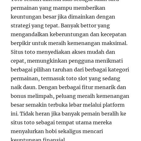
permainan yang mampu memberikan
keuntungan besar jika dimainkan dengan
strategi yang tepat. Banyak bettor yang
mengandalkan keberuntungan dan kecepatan
berpikir untuk meraih kemenangan maksimal.
Situs toto menyediakan akses mudah dan
cepat, memungkinkan pengguna menikmati
berbagai pilihan taruhan dari berbagai kategori
permainan, termasuk toto slot yang sedang
naik daun. Dengan berbagai fitur menarik dan
bonus melimpah, peluang meraih kemenangan
besar semakin terbuka lebar melalui platform
ini. Tidak heran jika banyak pemain beralih ke
situs toto sebagai tempat utama mereka
menyalurkan hobi sekaligus mencari
keuntungan finansial.