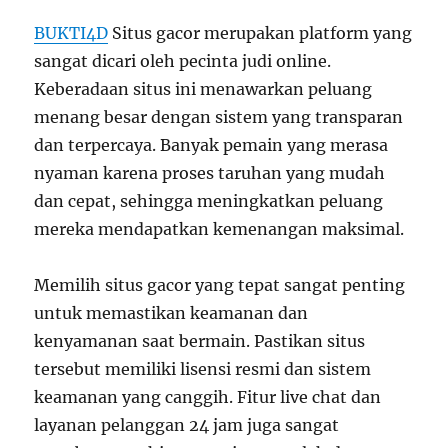
BUKTI4D
Situs gacor merupakan platform yang
sangat dicari oleh pecinta judi online.
Keberadaan situs ini menawarkan peluang
menang besar dengan sistem yang transparan
dan terpercaya. Banyak pemain yang merasa
nyaman karena proses taruhan yang mudah
dan cepat, sehingga meningkatkan peluang
mereka mendapatkan kemenangan maksimal.
Memilih situs gacor yang tepat sangat penting
untuk memastikan keamanan dan
kenyamanan saat bermain. Pastikan situs
tersebut memiliki lisensi resmi dan sistem
keamanan yang canggih. Fitur live chat dan
layanan pelanggan 24 jam juga sangat