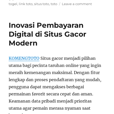
on
on
togel
,
link toto
,
situs toto
,
toto
Leave a comment
Pandangan
Mendalam
tentang
Inovasi Pembayaran
Fitur-
Fitur
Digital di Situs Gacor
Unggulan
Modern
pada
Situs
Gacor
Favorit
KOMENGTOTO
Situs gacor menjadi pilihan
Pemain
utama bagi pecinta taruhan online yang ingin
Profesional
meraih kemenangan maksimal. Dengan fitur
lengkap dan proses pendaftaran yang mudah,
pengguna dapat mengakses berbagai
permainan favorit secara cepat dan aman.
Keamanan data pribadi menjadi prioritas
utama agar pemain merasa nyaman saat