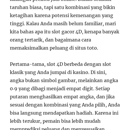
taruhan biasa, tapi satu kombinasi yang bikin
ketagihan karena potensi kemenangan yang
tinggi. Kalau Anda masih belum familiar, mari
kita bahas apa itu slot gacor 4D, kenapa banyak
orang tertarik, dan bagaimana cara
memaksimalkan peluang di situs toto.
Pertama-tama, slot 4D berbeda dengan slot
klasik yang Anda jumpai di kasino. Di sini,
angka bukan simbol gambar, melainkan angka
0‑9 yang dibagi menjadi empat digit. Setiap
putaran menghasilkan empat angka, dan jika
sesuai dengan kombinasi yang Anda pilih, Anda
bisa langsung mendapatkan hadiah. Karena ini
lebih terukur, pemain bisa lebih mudah
memprediksi peluang dan menyesuaikan