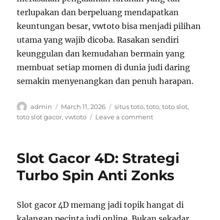
terlupakan dan berpeluang mendapatkan
keuntungan besar, vwtoto bisa menjadi pilihan
utama yang wajib dicoba. Rasakan sendiri
keunggulan dan kemudahan bermain yang
membuat setiap momen di dunia judi daring
semakin menyenangkan dan penuh harapan.
Author
Posted
Tags
admin
March 11, 2026
situs toto
,
toto
,
toto slot
,
on
on
toto slot gacor
,
vwtoto
Leave a comment
Situs
Toto
Slot
Slot Gacor 4D: Strategi
Gacor
yang
Turbo Spin Anti Zonks
Memberikan
Bonus
Besar
Slot gacor 4D memang jadi topik hangat di
Setiap
kalangan pecinta judi online. Bukan sekadar
Hari