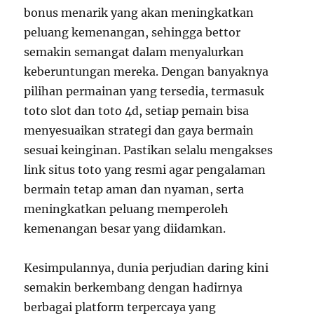
bonus menarik yang akan meningkatkan
peluang kemenangan, sehingga bettor
semakin semangat dalam menyalurkan
keberuntungan mereka. Dengan banyaknya
pilihan permainan yang tersedia, termasuk
toto slot dan toto 4d, setiap pemain bisa
menyesuaikan strategi dan gaya bermain
sesuai keinginan. Pastikan selalu mengakses
link situs toto yang resmi agar pengalaman
bermain tetap aman dan nyaman, serta
meningkatkan peluang memperoleh
kemenangan besar yang diidamkan.
Kesimpulannya, dunia perjudian daring kini
semakin berkembang dengan hadirnya
berbagai platform terpercaya yang