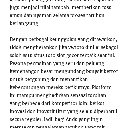
juga menjadi nilai tambah, memberikan rasa
aman dan nyaman selama proses taruhan
berlangsung.
Dengan berbagai keunggulan yang ditawarkan,
tidak mengherankan jika vwtoto dinilai sebagai
salah satu situs toto slot gacor terbaik saat ini.
Pesona permainan yang seru dan peluang
kemenangan besar mengundang banyak bettor
untuk bergabung dan menantikan
keberuntungan mereka berikutnya. Platform
ini mampu menghadirkan sensasi taruhan
yang berbeda dari kompetitor lain, berkat
inovasi dan inovatif fitur yang selalu diperbarui
secara reguler. Jadi, bagi Anda yang ingin
merasakan pengalaman taruhan yang tak