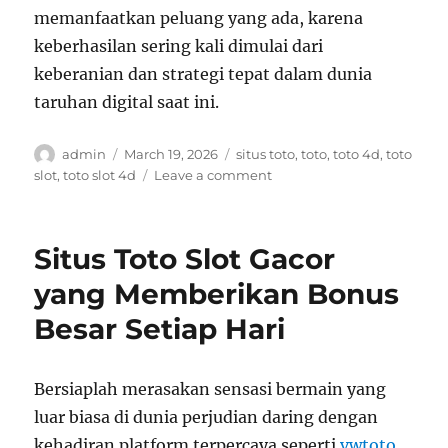
memanfaatkan peluang yang ada, karena
keberhasilan sering kali dimulai dari
keberanian dan strategi tepat dalam dunia
taruhan digital saat ini.
Author
Posted
Tags
admin
March 19, 2026
situs toto
,
toto
,
toto 4d
,
toto
on
on
slot
,
toto slot 4d
Leave a comment
Cara
Efektif
Menguasai
Situs Toto Slot Gacor
Toto
Slot
yang Memberikan Bonus
4D
Besar Setiap Hari
Bersiaplah merasakan sensasi bermain yang
luar biasa di dunia perjudian daring dengan
kehadiran platform terpercaya seperti
vwtoto
.