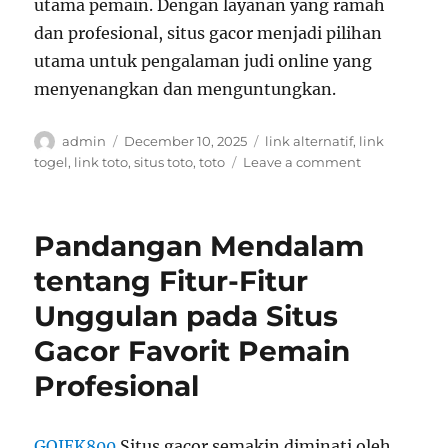
utama pemain. Dengan layanan yang ramah
dan profesional, situs gacor menjadi pilihan
utama untuk pengalaman judi online yang
menyenangkan dan menguntungkan.
Author
Posted
Tags
admin
December 10, 2025
link alternatif
,
link
on
on
togel
,
link toto
,
situs toto
,
toto
Leave a comment
Fitur-
Fitur
Unik
Pandangan Mendalam
di
Situs
tentang Fitur-Fitur
Gacor
Unggulan pada Situs
yang
Tidak
Gacor Favorit Pemain
Dimiliki
Kompetitor
Profesional
GOJEK800
Situs gacor semakin diminati oleh