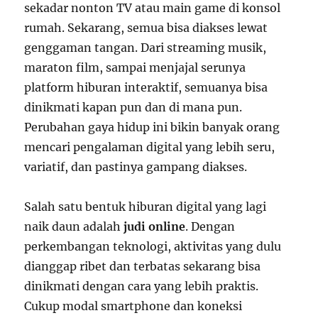
sekadar nonton TV atau main game di konsol
rumah. Sekarang, semua bisa diakses lewat
genggaman tangan. Dari streaming musik,
maraton film, sampai menjajal serunya
platform hiburan interaktif, semuanya bisa
dinikmati kapan pun dan di mana pun.
Perubahan gaya hidup ini bikin banyak orang
mencari pengalaman digital yang lebih seru,
variatif, dan pastinya gampang diakses.
Salah satu bentuk hiburan digital yang lagi
naik daun adalah
judi online
. Dengan
perkembangan teknologi, aktivitas yang dulu
dianggap ribet dan terbatas sekarang bisa
dinikmati dengan cara yang lebih praktis.
Cukup modal smartphone dan koneksi