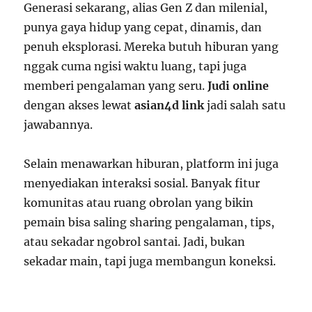
Generasi sekarang, alias Gen Z dan milenial,
punya gaya hidup yang cepat, dinamis, dan
penuh eksplorasi. Mereka butuh hiburan yang
nggak cuma ngisi waktu luang, tapi juga
memberi pengalaman yang seru.
Judi online
dengan akses lewat
asian4d link
jadi salah satu
jawabannya.
Selain menawarkan hiburan, platform ini juga
menyediakan interaksi sosial. Banyak fitur
komunitas atau ruang obrolan yang bikin
pemain bisa saling sharing pengalaman, tips,
atau sekadar ngobrol santai. Jadi, bukan
sekadar main, tapi juga membangun koneksi.