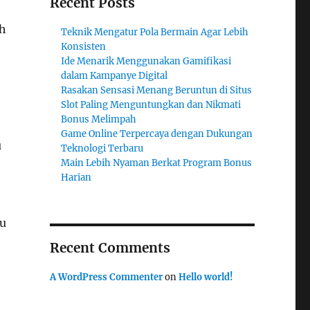
Recent Posts
ah
Teknik Mengatur Pola Bermain Agar Lebih
Konsisten
Ide Menarik Menggunakan Gamifikasi
dalam Kampanye Digital
Rasakan Sensasi Menang Beruntun di Situs
Slot Paling Menguntungkan dan Nikmati
Bonus Melimpah
Game Online Terpercaya dengan Dukungan
u
Teknologi Terbaru
Main Lebih Nyaman Berkat Program Bonus
Harian
tu
Recent Comments
A WordPress Commenter
on
Hello world!