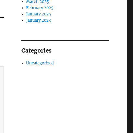
March 2025
February 2025
January 2025
January 2023
Categories
Uncategorized