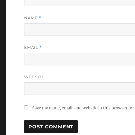
NAME
*
EMAIL
*
WEBSITE
Save my name, email, and website in this browser for