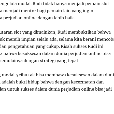
ngelola modal. Rudi tidak hanya menjadi pemain slot
ga menjadi mentor bagi pemain lain yang ingin
perjudian online dengan lebih baik.
utaran slot yang dimainkan, Rudi membuktikan bahwa
k meraih impian selalu ada, selama kita berani mencob
 dan pengetahuan yang cukup. Kisah sukses Rudi ini
a bahwa kesuksesan dalam dunia perjudian online bisa
 memulainya dengan strategi yang tepat.
ang modal 5 ribu tak bisa membawa kesuksesan dalam dun
di adalah bukti hidup bahwa dengan kecermatan dan
an untuk sukses dalam dunia perjudian online bisa jadi