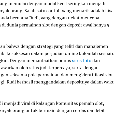
ang memulai dengan modal kecil seringkali menjadi
anyak orang. Salah satu contoh yang menarik adalah kis
emuda bernama Rudi, yang dengan nekat mencoba
di dunia permainan slot dengan deposit awal hanya 5
n bahwa dengan strategi yang teliti dan manajemen
aik, kesuksesan dalam perjudian online bukanlah sesuat
gkin. Dengan memanfaatkan bonus
situs toto
dan
awarkan oleh situs judi terpercaya, serta dengan
gan seksama pola permainan dan mengidentifikasi slot
gi, Rudi berhasil menggandakan depositnya dalam wak
i menjadi viral di kalangan komunitas pemain slot,
anyak orang untuk bermain dengan cerdas dan lebih