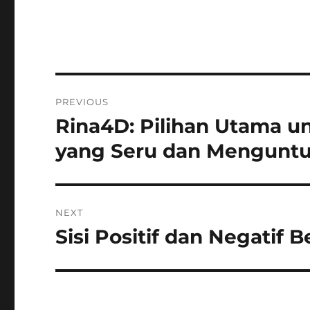
Post
PREVIOUS
navigation
Rina4D: Pilihan Utama u
Previous
post:
yang Seru dan Mengunt
NEXT
Sisi Positif dan Negatif
Next
post: