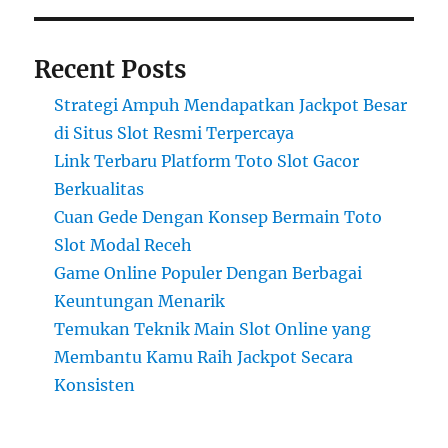
Recent Posts
Strategi Ampuh Mendapatkan Jackpot Besar
di Situs Slot Resmi Terpercaya
Link Terbaru Platform Toto Slot Gacor
Berkualitas
Cuan Gede Dengan Konsep Bermain Toto
Slot Modal Receh
Game Online Populer Dengan Berbagai
Keuntungan Menarik
Temukan Teknik Main Slot Online yang
Membantu Kamu Raih Jackpot Secara
Konsisten