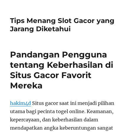
Tips Menang Slot Gacor yang
Jarang Diketahui
Pandangan Pengguna
tentang Keberhasilan di
Situs Gacor Favorit
Mereka
hakim4d
Situs gacor saat ini menjadi pilihan
utama bagi pecinta togel online. Keamanan,
kepercayaan, dan keberhasilan dalam
mendapatkan angka keberuntungan sangat