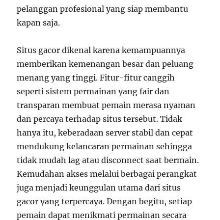
pelanggan profesional yang siap membantu
kapan saja.
Situs gacor dikenal karena kemampuannya
memberikan kemenangan besar dan peluang
menang yang tinggi. Fitur-fitur canggih
seperti sistem permainan yang fair dan
transparan membuat pemain merasa nyaman
dan percaya terhadap situs tersebut. Tidak
hanya itu, keberadaan server stabil dan cepat
mendukung kelancaran permainan sehingga
tidak mudah lag atau disconnect saat bermain.
Kemudahan akses melalui berbagai perangkat
juga menjadi keunggulan utama dari situs
gacor yang terpercaya. Dengan begitu, setiap
pemain dapat menikmati permainan secara