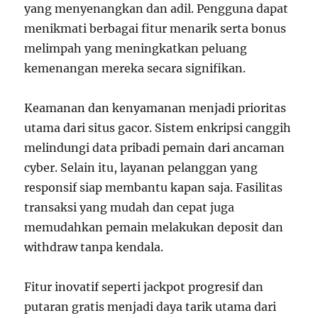
yang menyenangkan dan adil. Pengguna dapat
menikmati berbagai fitur menarik serta bonus
melimpah yang meningkatkan peluang
kemenangan mereka secara signifikan.
Keamanan dan kenyamanan menjadi prioritas
utama dari situs gacor. Sistem enkripsi canggih
melindungi data pribadi pemain dari ancaman
cyber. Selain itu, layanan pelanggan yang
responsif siap membantu kapan saja. Fasilitas
transaksi yang mudah dan cepat juga
memudahkan pemain melakukan deposit dan
withdraw tanpa kendala.
Fitur inovatif seperti jackpot progresif dan
putaran gratis menjadi daya tarik utama dari