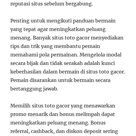
reputasi situs sebelum bergabung.
Penting untuk mengikuti panduan bermain
yang tepat agar meningkatkan peluang
menang. Banyak situs toto gacor menyediakan
tips dan trik yang membantu pemain
memahami pola permainan. Mengelola modal
secara bijak dan tidak serakah adalah kunci
keberhasilan dalam bermain di situs toto gacor.
Pemain disarankan untuk bermain secara
bertanggung jawab.
Memilih situs toto gacor yang menawarkan
promo menarik dan bonus melimpah dapat
meningkatkan peluang menang. Bonus
referral, cashback, dan diskon deposit sering