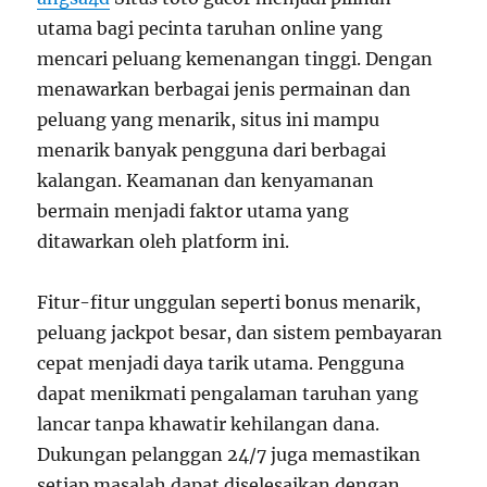
utama bagi pecinta taruhan online yang
mencari peluang kemenangan tinggi. Dengan
menawarkan berbagai jenis permainan dan
peluang yang menarik, situs ini mampu
menarik banyak pengguna dari berbagai
kalangan. Keamanan dan kenyamanan
bermain menjadi faktor utama yang
ditawarkan oleh platform ini.
Fitur-fitur unggulan seperti bonus menarik,
peluang jackpot besar, dan sistem pembayaran
cepat menjadi daya tarik utama. Pengguna
dapat menikmati pengalaman taruhan yang
lancar tanpa khawatir kehilangan dana.
Dukungan pelanggan 24/7 juga memastikan
setiap masalah dapat diselesaikan dengan