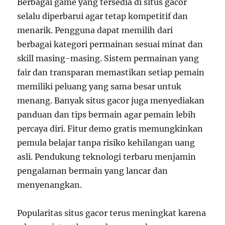
Berbagai game yang tersedia di situs gacor
selalu diperbarui agar tetap kompetitif dan
menarik. Pengguna dapat memilih dari
berbagai kategori permainan sesuai minat dan
skill masing-masing. Sistem permainan yang
fair dan transparan memastikan setiap pemain
memiliki peluang yang sama besar untuk
menang. Banyak situs gacor juga menyediakan
panduan dan tips bermain agar pemain lebih
percaya diri. Fitur demo gratis memungkinkan
pemula belajar tanpa risiko kehilangan uang
asli. Pendukung teknologi terbaru menjamin
pengalaman bermain yang lancar dan
menyenangkan.
Popularitas situs gacor terus meningkat karena