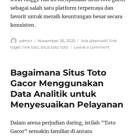
sebagai salah satu platform terpercaya dan
favorit untuk meraih keuntungan besar secara
konsisten.
Author
Posted
Tags
admin
November 26, 2025
link alternatif
,
link
on
on
togel
,
link toto
,
situs toto
,
toto
Leave a comment
Memahami
Pola
Permainan
Bagaimana Situs Toto
di
Situs
Gacor Menggunakan
Toto
Data Analitik untuk
Gacor
untuk
Menyesuaikan Pelayanan
Meningkatk
Peluang
Dalam arena perjudian daring, istilah “Toto
Gacor” semakin familiar di antara