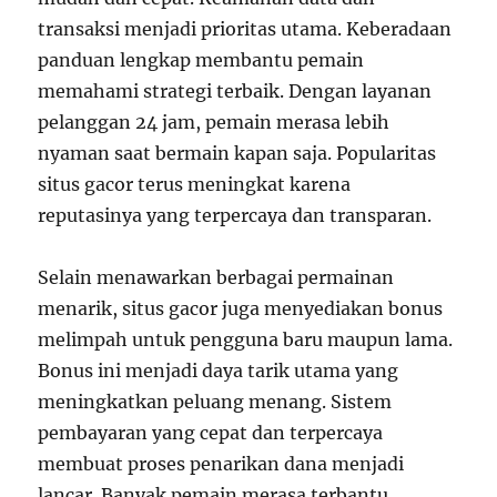
transaksi menjadi prioritas utama. Keberadaan
panduan lengkap membantu pemain
memahami strategi terbaik. Dengan layanan
pelanggan 24 jam, pemain merasa lebih
nyaman saat bermain kapan saja. Popularitas
situs gacor terus meningkat karena
reputasinya yang terpercaya dan transparan.
Selain menawarkan berbagai permainan
menarik, situs gacor juga menyediakan bonus
melimpah untuk pengguna baru maupun lama.
Bonus ini menjadi daya tarik utama yang
meningkatkan peluang menang. Sistem
pembayaran yang cepat dan terpercaya
membuat proses penarikan dana menjadi
lancar. Banyak pemain merasa terbantu