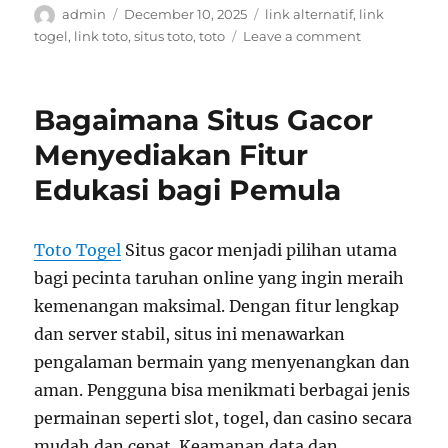
Author
Posted
Tags
admin
December 10, 2025
link alternatif
,
link
on
on
togel
,
link toto
,
situs toto
,
toto
Leave a comment
Keamanan
dan
Performa
Bagaimana Situs Gacor
Situs
Gacor
Menyediakan Fitur
yang
Edukasi bagi Pemula
Patut
Diperhitung
Toto Togel
Situs gacor menjadi pilihan utama
bagi pecinta taruhan online yang ingin meraih
kemenangan maksimal. Dengan fitur lengkap
dan server stabil, situs ini menawarkan
pengalaman bermain yang menyenangkan dan
aman. Pengguna bisa menikmati berbagai jenis
permainan seperti slot, togel, dan casino secara
mudah dan cepat. Keamanan data dan