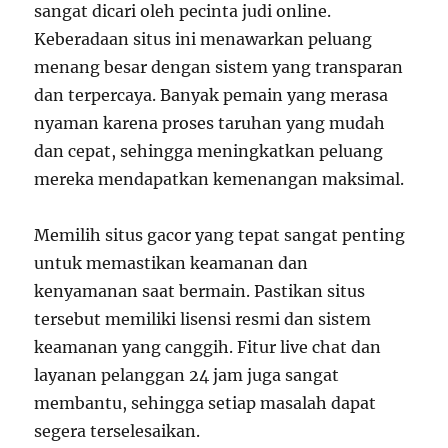
sangat dicari oleh pecinta judi online.
Keberadaan situs ini menawarkan peluang
menang besar dengan sistem yang transparan
dan terpercaya. Banyak pemain yang merasa
nyaman karena proses taruhan yang mudah
dan cepat, sehingga meningkatkan peluang
mereka mendapatkan kemenangan maksimal.
Memilih situs gacor yang tepat sangat penting
untuk memastikan keamanan dan
kenyamanan saat bermain. Pastikan situs
tersebut memiliki lisensi resmi dan sistem
keamanan yang canggih. Fitur live chat dan
layanan pelanggan 24 jam juga sangat
membantu, sehingga setiap masalah dapat
segera terselesaikan.