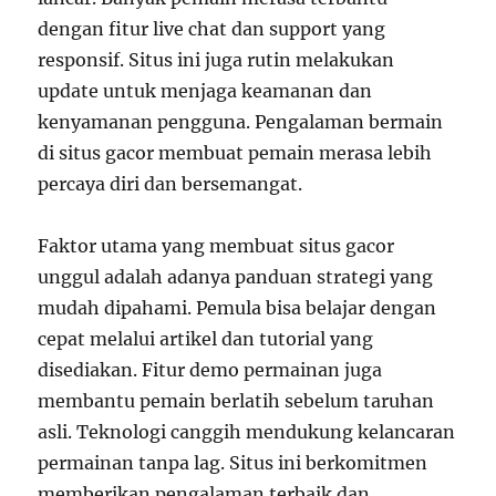
dengan fitur live chat dan support yang
responsif. Situs ini juga rutin melakukan
update untuk menjaga keamanan dan
kenyamanan pengguna. Pengalaman bermain
di situs gacor membuat pemain merasa lebih
percaya diri dan bersemangat.
Faktor utama yang membuat situs gacor
unggul adalah adanya panduan strategi yang
mudah dipahami. Pemula bisa belajar dengan
cepat melalui artikel dan tutorial yang
disediakan. Fitur demo permainan juga
membantu pemain berlatih sebelum taruhan
asli. Teknologi canggih mendukung kelancaran
permainan tanpa lag. Situs ini berkomitmen
memberikan pengalaman terbaik dan