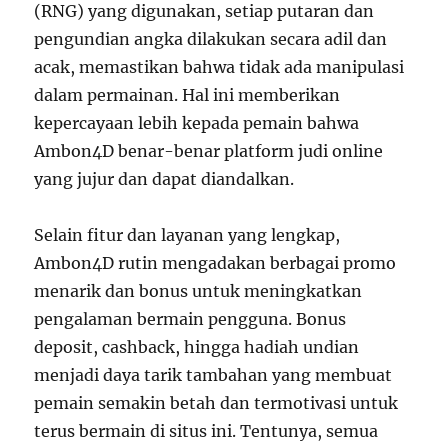
(RNG) yang digunakan, setiap putaran dan
pengundian angka dilakukan secara adil dan
acak, memastikan bahwa tidak ada manipulasi
dalam permainan. Hal ini memberikan
kepercayaan lebih kepada pemain bahwa
Ambon4D benar-benar platform judi online
yang jujur dan dapat diandalkan.
Selain fitur dan layanan yang lengkap,
Ambon4D rutin mengadakan berbagai promo
menarik dan bonus untuk meningkatkan
pengalaman bermain pengguna. Bonus
deposit, cashback, hingga hadiah undian
menjadi daya tarik tambahan yang membuat
pemain semakin betah dan termotivasi untuk
terus bermain di situs ini. Tentunya, semua