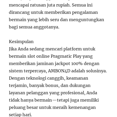
mencapai ratusan juta rupiah. Semua ini
dirancang untuk memberikan pengalaman
bermain yang lebih seru dan menguntungkan
bagi semua anggotanya.
Kesimpulan
Jika Anda sedang mencari platform untuk
bermain slot online Pragmatic Play yang
memberikan jaminan jackpot 100% dengan
sistem terpercaya, AMBON4D adalah solusinya.
Dengan teknologi canggih, keamanan
terjamin, banyak bonus, dan dukungan
layanan pelanggan yang profesional, Anda
tidak hanya bermain—tetapi juga memiliki
peluang besar untuk meraih kemenangan
setiap hari.