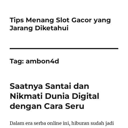
Tips Menang Slot Gacor yang
Jarang Diketahui
Tag:
ambon4d
Saatnya Santai dan
Nikmati Dunia Digital
dengan Cara Seru
Dalam era serba online ini, hiburan sudah jadi