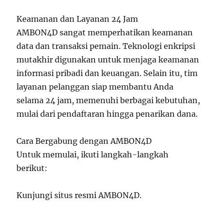
Keamanan dan Layanan 24 Jam
AMBON4D sangat memperhatikan keamanan
data dan transaksi pemain. Teknologi enkripsi
mutakhir digunakan untuk menjaga keamanan
informasi pribadi dan keuangan. Selain itu, tim
layanan pelanggan siap membantu Anda
selama 24 jam, memenuhi berbagai kebutuhan,
mulai dari pendaftaran hingga penarikan dana.
Cara Bergabung dengan AMBON4D
Untuk memulai, ikuti langkah-langkah
berikut:
Kunjungi situs resmi AMBON4D.