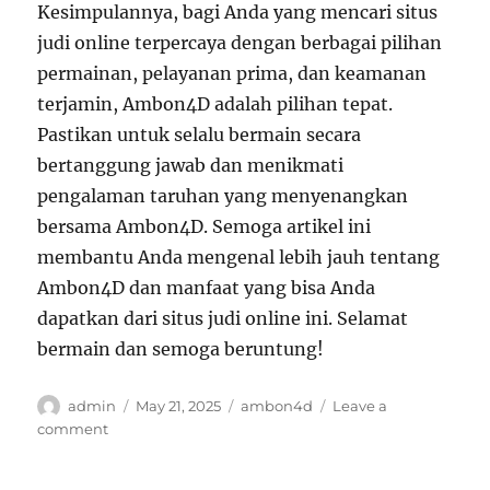
Kesimpulannya, bagi Anda yang mencari situs
judi online terpercaya dengan berbagai pilihan
permainan, pelayanan prima, dan keamanan
terjamin, Ambon4D adalah pilihan tepat.
Pastikan untuk selalu bermain secara
bertanggung jawab dan menikmati
pengalaman taruhan yang menyenangkan
bersama Ambon4D. Semoga artikel ini
membantu Anda mengenal lebih jauh tentang
Ambon4D dan manfaat yang bisa Anda
dapatkan dari situs judi online ini. Selamat
bermain dan semoga beruntung!
Author
Posted
Tags
admin
May 21, 2025
ambon4d
Leave a
on
on
comment
Ambon4D:
Situs