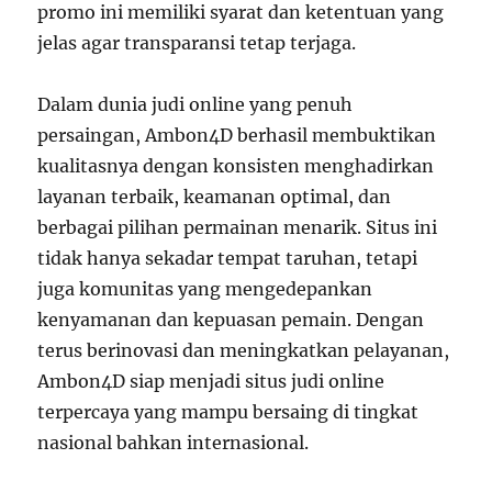
promo ini memiliki syarat dan ketentuan yang
jelas agar transparansi tetap terjaga.
Dalam dunia judi online yang penuh
persaingan, Ambon4D berhasil membuktikan
kualitasnya dengan konsisten menghadirkan
layanan terbaik, keamanan optimal, dan
berbagai pilihan permainan menarik. Situs ini
tidak hanya sekadar tempat taruhan, tetapi
juga komunitas yang mengedepankan
kenyamanan dan kepuasan pemain. Dengan
terus berinovasi dan meningkatkan pelayanan,
Ambon4D siap menjadi situs judi online
terpercaya yang mampu bersaing di tingkat
nasional bahkan internasional.