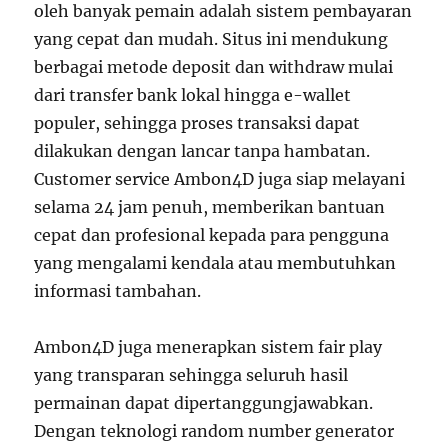
oleh banyak pemain adalah sistem pembayaran
yang cepat dan mudah. Situs ini mendukung
berbagai metode deposit dan withdraw mulai
dari transfer bank lokal hingga e-wallet
populer, sehingga proses transaksi dapat
dilakukan dengan lancar tanpa hambatan.
Customer service Ambon4D juga siap melayani
selama 24 jam penuh, memberikan bantuan
cepat dan profesional kepada para pengguna
yang mengalami kendala atau membutuhkan
informasi tambahan.
Ambon4D juga menerapkan sistem fair play
yang transparan sehingga seluruh hasil
permainan dapat dipertanggungjawabkan.
Dengan teknologi random number generator