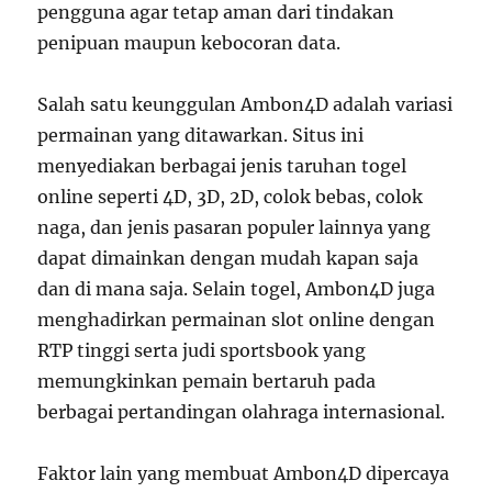
pengguna agar tetap aman dari tindakan
penipuan maupun kebocoran data.
Salah satu keunggulan Ambon4D adalah variasi
permainan yang ditawarkan. Situs ini
menyediakan berbagai jenis taruhan togel
online seperti 4D, 3D, 2D, colok bebas, colok
naga, dan jenis pasaran populer lainnya yang
dapat dimainkan dengan mudah kapan saja
dan di mana saja. Selain togel, Ambon4D juga
menghadirkan permainan slot online dengan
RTP tinggi serta judi sportsbook yang
memungkinkan pemain bertaruh pada
berbagai pertandingan olahraga internasional.
Faktor lain yang membuat Ambon4D dipercaya