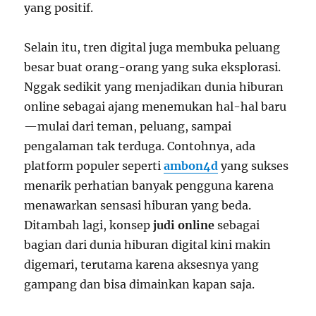
yang positif.
Selain itu, tren digital juga membuka peluang
besar buat orang-orang yang suka eksplorasi.
Nggak sedikit yang menjadikan dunia hiburan
online sebagai ajang menemukan hal-hal baru
—mulai dari teman, peluang, sampai
pengalaman tak terduga. Contohnya, ada
platform populer seperti
ambon4d
yang sukses
menarik perhatian banyak pengguna karena
menawarkan sensasi hiburan yang beda.
Ditambah lagi, konsep
judi online
sebagai
bagian dari dunia hiburan digital kini makin
digemari, terutama karena aksesnya yang
gampang dan bisa dimainkan kapan saja.