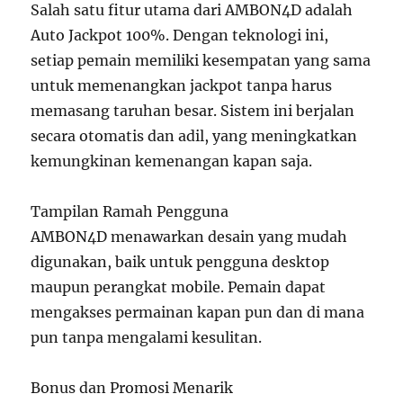
Salah satu fitur utama dari AMBON4D adalah
Auto Jackpot 100%. Dengan teknologi ini,
setiap pemain memiliki kesempatan yang sama
untuk memenangkan jackpot tanpa harus
memasang taruhan besar. Sistem ini berjalan
secara otomatis dan adil, yang meningkatkan
kemungkinan kemenangan kapan saja.
Tampilan Ramah Pengguna
AMBON4D menawarkan desain yang mudah
digunakan, baik untuk pengguna desktop
maupun perangkat mobile. Pemain dapat
mengakses permainan kapan pun dan di mana
pun tanpa mengalami kesulitan.
Bonus dan Promosi Menarik