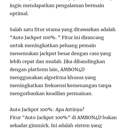
ingin mendapatkan pengalaman bermain
optimal.
Salah satu fitur utama yang ditawarkan adalah
“Auto Jackpot 100%. ” Fitur ini dirancang
untuk meningkatkan peluang pemain
menemukan jackpot besar dengan cara yang
lebih cepat dan mudah. Jika dibandingkan
dengan platform lain, AMBON4D
menggunakan algoritma khusus yang
meningkatkan frekuensi kemenangan tanpa
mengorbankan keadilan permainan.
Auto Jackpot 100%: Apa Artinya?
Fitur “Auto Jackpot 100%” di AMBON4D bukan
sekadar gimmick. Ini adalah sistem yang