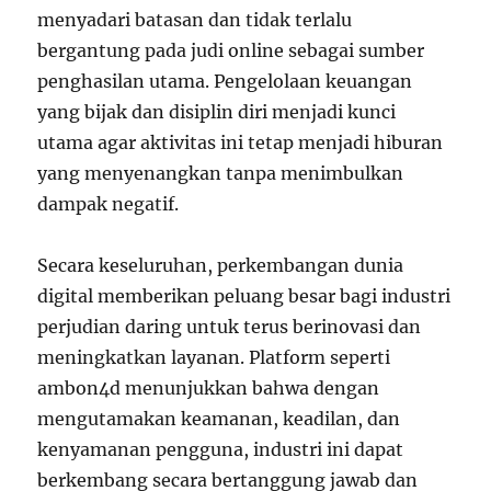
menyadari batasan dan tidak terlalu
bergantung pada judi online sebagai sumber
penghasilan utama. Pengelolaan keuangan
yang bijak dan disiplin diri menjadi kunci
utama agar aktivitas ini tetap menjadi hiburan
yang menyenangkan tanpa menimbulkan
dampak negatif.
Secara keseluruhan, perkembangan dunia
digital memberikan peluang besar bagi industri
perjudian daring untuk terus berinovasi dan
meningkatkan layanan. Platform seperti
ambon4d menunjukkan bahwa dengan
mengutamakan keamanan, keadilan, dan
kenyamanan pengguna, industri ini dapat
berkembang secara bertanggung jawab dan