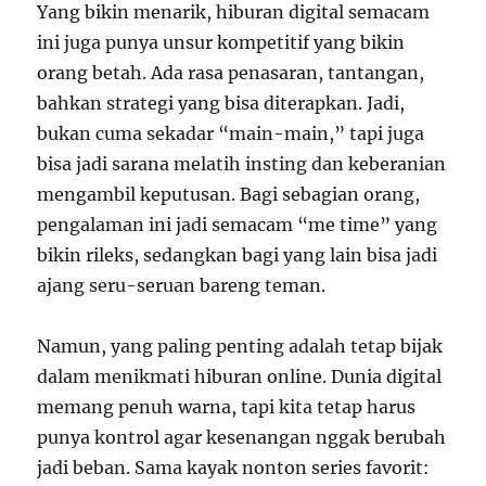
Yang bikin menarik, hiburan digital semacam
ini juga punya unsur kompetitif yang bikin
orang betah. Ada rasa penasaran, tantangan,
bahkan strategi yang bisa diterapkan. Jadi,
bukan cuma sekadar “main-main,” tapi juga
bisa jadi sarana melatih insting dan keberanian
mengambil keputusan. Bagi sebagian orang,
pengalaman ini jadi semacam “me time” yang
bikin rileks, sedangkan bagi yang lain bisa jadi
ajang seru-seruan bareng teman.
Namun, yang paling penting adalah tetap bijak
dalam menikmati hiburan online. Dunia digital
memang penuh warna, tapi kita tetap harus
punya kontrol agar kesenangan nggak berubah
jadi beban. Sama kayak nonton series favorit: