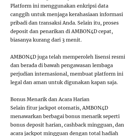
Platform ini menggunakan enkripsi data
canggih untuk menjaga kerahasiaan informasi
pribadi dan transaksi Anda. Selain itu, proses
deposit dan penarikan di AMBON4D cepat,
biasanya kurang dari 3 menit.
AMBON4D juga telah memperoleh lisensi resmi
dan berada di bawah pengawasan lembaga
perjudian internasional, membuat platform ini
legal dan aman untuk digunakan kapan saja.
Bonus Menarik dan Acara Harian
Selain fitur jackpot otomatis, AMBON4D
menawarkan berbagai bonus menarik seperti
bonus deposit harian, cashback mingguan, dan
acara jackpot mingguan dengan total hadiah