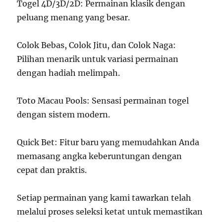
Togel 4D/3D/2D: Permainan klasik dengan
peluang menang yang besar.
Colok Bebas, Colok Jitu, dan Colok Naga:
Pilihan menarik untuk variasi permainan
dengan hadiah melimpah.
Toto Macau Pools: Sensasi permainan togel
dengan sistem modern.
Quick Bet: Fitur baru yang memudahkan Anda
memasang angka keberuntungan dengan
cepat dan praktis.
Setiap permainan yang kami tawarkan telah
melalui proses seleksi ketat untuk memastikan