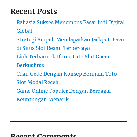
Recent Posts
Rahasia Sukses Menembus Pasar Judi Digital
Global
Strategi Ampuh Mendapatkan Jackpot Besar
di Situs Slot Resmi Terpercaya
Link Terbaru Platform Toto Slot Gacor
Berkualitas
Cuan Gede Dengan Konsep Bermain Toto
Slot Modal Receh
Game Online Populer Dengan Berbagai
Keuntungan Menarik
Recent Comments