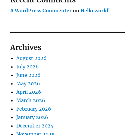
A WordPress Commenter
on
Hello world!
Archives
August 2026
July 2026
June 2026
May 2026
April 2026
March 2026
February 2026
January 2026
December 2025
November 2025