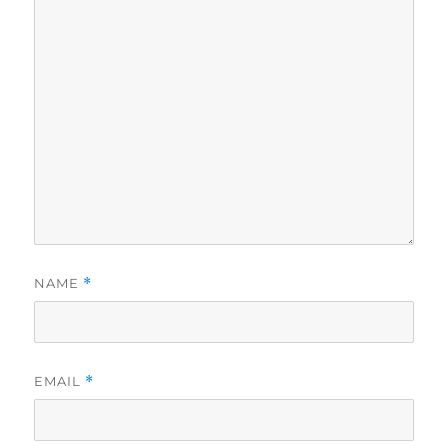
NAME
*
EMAIL
*