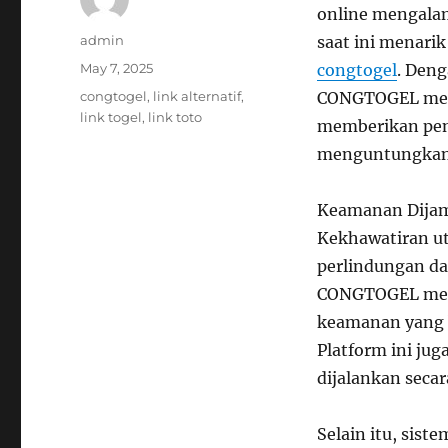
online mengalam
Author
admin
saat ini menari
Posted
May 7, 2025
congtogel
. Deng
on
Tags
congtogel
,
link alternatif
,
CONGTOGEL meng
link togel
,
link toto
memberikan peng
menguntungkan 
Keamanan Dijami
Kekhawatiran u
perlindungan dat
CONGTOGEL mene
keamanan yang b
Platform ini jug
dijalankan secar
Selain itu, sis