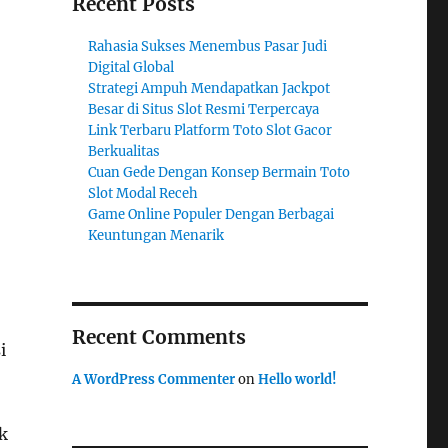
Recent Posts
Rahasia Sukses Menembus Pasar Judi
Digital Global
Strategi Ampuh Mendapatkan Jackpot
Besar di Situs Slot Resmi Terpercaya
Link Terbaru Platform Toto Slot Gacor
Berkualitas
Cuan Gede Dengan Konsep Bermain Toto
Slot Modal Receh
Game Online Populer Dengan Berbagai
Keuntungan Menarik
Recent Comments
i
A WordPress Commenter
on
Hello world!
k