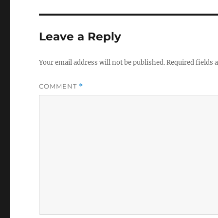
Leave a Reply
Your email address will not be published.
Required fields
COMMENT
*