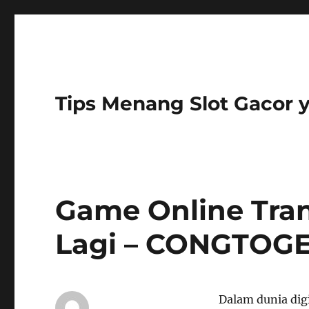
Tips Menang Slot Gacor 
Game Online Tra
Lagi – CONGTOG
Dalam dunia dig