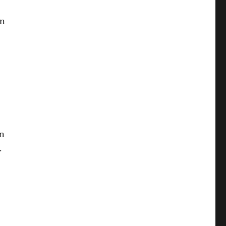
an
an
.