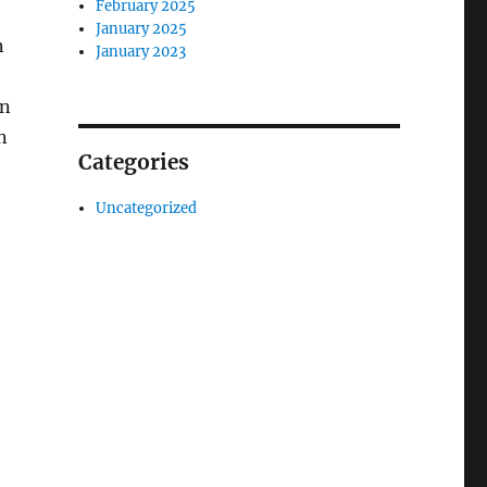
February 2025
January 2025
n
January 2023
in
n
Categories
Uncategorized