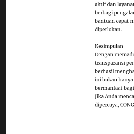
aktif dan layana
berbagi pengala
bantuan cepat me
diperlukan.
Kesimpulan
Dengan memaduk
transparansi p
berhasil mengha
ini bukan hanya
bermanfaat bagi
Jika Anda menca
dipercaya, CONG