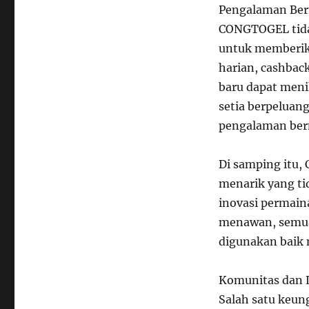
Pengalaman Ber
CONGTOGEL tida
untuk memberika
harian, cashback
baru dapat men
setia berpeluan
pengalaman ber
Di samping itu
menarik yang ti
inovasi permain
menawan, semua
digunakan baik 
Komunitas dan 
Salah satu keun