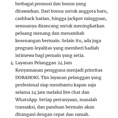
berbagai promosi dan bonus yang
ditawarkan. Dari bonus untuk anggota baru,
cashback harian, hingga jackpot mingguan,
semuanya dirancang untuk meningkatkan
peluang menang dan menambah
kesenangan bermain. Selain itu, ada juga
program loyalitas yang memberi hadiah
istimewa bagi pemain yang setia.
Layanan Pelanggan 24 Jam
Kenyamanan pengguna menjadi prioritas
DORAHOKI. Tim layanan pelanggan yang
profesional siap membantu kapan saja
selama 24 jam melalui live chat dan
WhatsApp. Setiap pertanyaan, masalah
transaksi, dan panduan bermain akan
ditangani dengan cepat dan ramah.