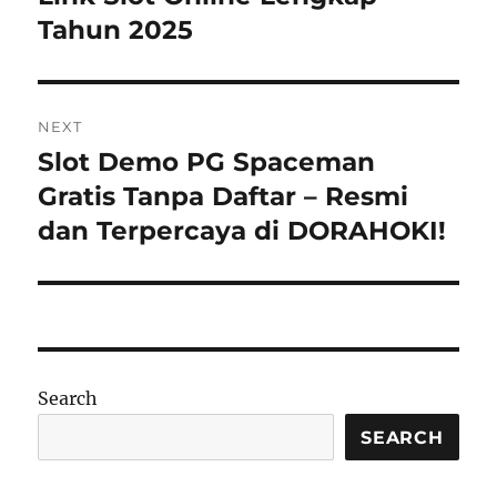
Tahun 2025
NEXT
Slot Demo PG Spaceman
Next
post:
Gratis Tanpa Daftar – Resmi
dan Terpercaya di DORAHOKI!
Search
SEARCH