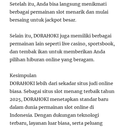
Setelah itu, Anda bisa langsung menikmati
berbagai permainan slot menarik dan mulai
bersaing untuk jackpot besar.
Selain itu, DORAHOKI juga memiliki berbagai
permainan lain seperti live casino, sportsbook,
dan tembak ikan untuk memberikan Anda
pilihan hiburan online yang beragam.
Kesimpulan
DORAHOKI lebih dari sekadar situs judi online
biasa. Sebagai situs slot menang terbaik tahun
2025, DORAHOKI menetapkan standar baru
dalam dunia permainan slot online di
Indonesia. Dengan dukungan teknologi
terbaru, layanan luar biasa, serta peluang