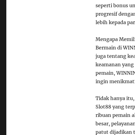
seperti bonus un
progresif denga
lebih kepada par
Mengapa Memil
Bermain di WINN
juga tentang ke
keamanan yang 
pemain, WINNING
ingin menikmati 
Tidak hanya itu
Slot88 yang ter
ribuan pemain a
besar, pelayana
patut dijadikan 