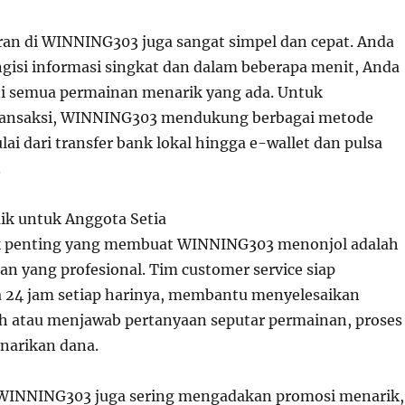
ran di WINNING303 juga sangat simpel dan cepat. Anda
gisi informasi singkat dan dalam beberapa menit, Anda
i semua permainan menarik yang ada. Untuk
ansaksi, WINNING303 mendukung berbagai metode
i dari transfer bank lokal hingga e-wallet dan pulsa
.
ik untuk Anggota Setia
ek penting yang membuat WINNING303 menonjol adalah
an yang profesional. Tim customer service siap
24 jam setiap harinya, membantu menyelesaikan
h atau menjawab pertanyaan seputar permainan, proses
enarikan dana.
, WINNING303 juga sering mengadakan promosi menarik,