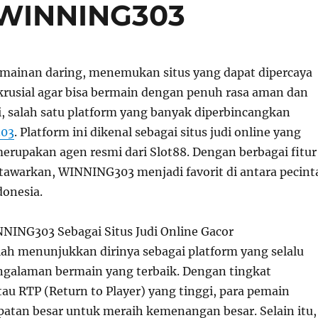
 WINNING303
mainan daring, menemukan situs yang dapat dipercaya
krusial agar bisa bermain dengan penuh rasa aman dan
i, salah satu platform yang banyak diperbincangkan
303
. Platform ini dikenal sebagai situs judi online yang
merupakan agen resmi dari Slot88. Dengan berbagai fitur
tawarkan, WINNING303 menjadi favorit di antara pecint
donesia.
ING303 Sebagai Situs Judi Online Gacor
h menunjukkan dirinya sebagai platform yang selalu
galaman bermain yang terbaik. Dengan tingkat
au RTP (Return to Player) yang tinggi, para pemain
atan besar untuk meraih kemenangan besar. Selain itu,