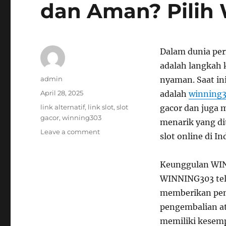
dan Aman? Pilih
Dalam dunia per
adalah langkah 
Author
admin
nyaman. Saat in
Posted
April 28, 2025
adalah
winning
on
Tags
link alternatif
,
link slot
,
slot
gacor dan juga 
gacor
,
winning303
menarik yang di
on
Leave a comment
slot online di In
Situs
Judi
Online
Keunggulan WINN
Slot88
WINNING303 tela
Resmi
memberikan pen
Gacor
dan
pengembalian at
Aman?
memiliki kesemp