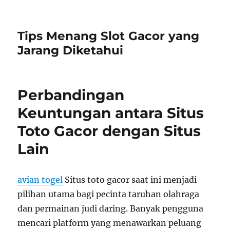
Tips Menang Slot Gacor yang
Jarang Diketahui
Perbandingan
Keuntungan antara Situs
Toto Gacor dengan Situs
Lain
avian togel
Situs toto gacor saat ini menjadi
pilihan utama bagi pecinta taruhan olahraga
dan permainan judi daring. Banyak pengguna
mencari platform yang menawarkan peluang