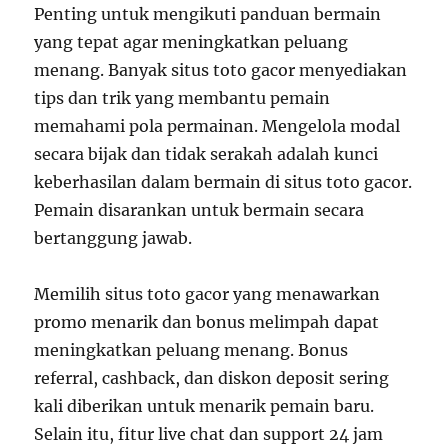
Penting untuk mengikuti panduan bermain
yang tepat agar meningkatkan peluang
menang. Banyak situs toto gacor menyediakan
tips dan trik yang membantu pemain
memahami pola permainan. Mengelola modal
secara bijak dan tidak serakah adalah kunci
keberhasilan dalam bermain di situs toto gacor.
Pemain disarankan untuk bermain secara
bertanggung jawab.
Memilih situs toto gacor yang menawarkan
promo menarik dan bonus melimpah dapat
meningkatkan peluang menang. Bonus
referral, cashback, dan diskon deposit sering
kali diberikan untuk menarik pemain baru.
Selain itu, fitur live chat dan support 24 jam