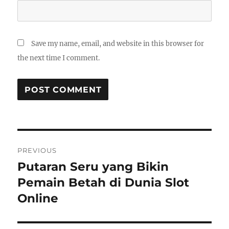
Save my name, email, and website in this browser for
the next time I comment.
Post
PREVIOUS
navigation
Putaran Seru yang Bikin
Previous
post:
Pemain Betah di Dunia Slot
Online