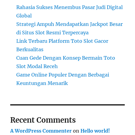
Rahasia Sukses Menembus Pasar Judi Digital
Global
Strategi Ampuh Mendapatkan Jackpot Besar
di Situs Slot Resmi Terpercaya
Link Terbaru Platform Toto Slot Gacor
Berkualitas
Cuan Gede Dengan Konsep Bermain Toto
Slot Modal Receh
Game Online Populer Dengan Berbagai
Keuntungan Menarik
Recent Comments
A WordPress Commenter
on
Hello world!