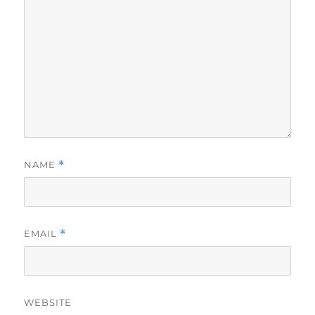
NAME
*
EMAIL
*
WEBSITE