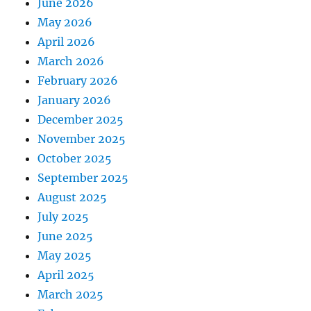
June 2026
May 2026
April 2026
March 2026
February 2026
January 2026
December 2025
November 2025
October 2025
September 2025
August 2025
July 2025
June 2025
May 2025
April 2025
March 2025