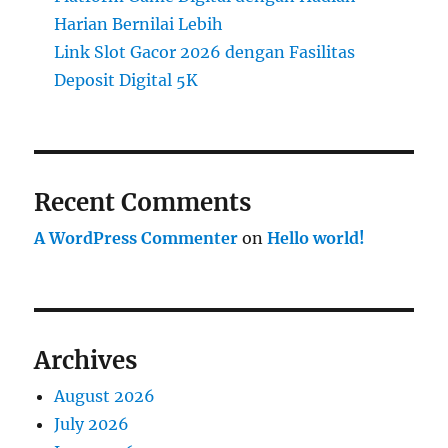
Harian Bernilai Lebih
Link Slot Gacor 2026 dengan Fasilitas
Deposit Digital 5K
Recent Comments
A WordPress Commenter
on
Hello world!
Archives
August 2026
July 2026