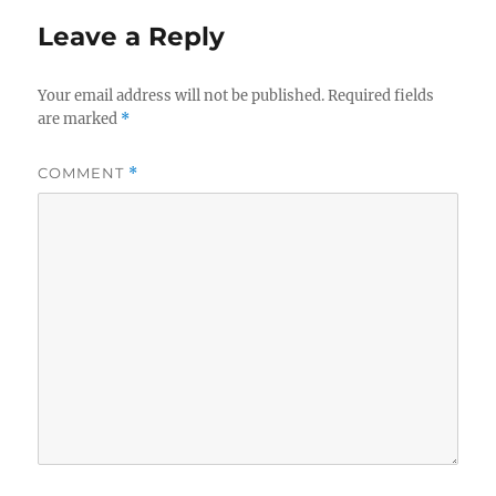
Leave a Reply
Your email address will not be published.
Required fields
are marked
*
COMMENT
*