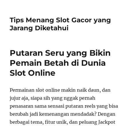
Tips Menang Slot Gacor yang
Jarang Diketahui
Putaran Seru yang Bikin
Pemain Betah di Dunia
Slot Online
Permainan slot online makin naik daun, dan
jujur aja, siapa sih yang nggak pernah
penasaran sama sensasi putaran reels yang bisa
berubah jadi kemenangan mendadak? Dengan
berbagai tema, fitur unik, dan peluang Jackpot