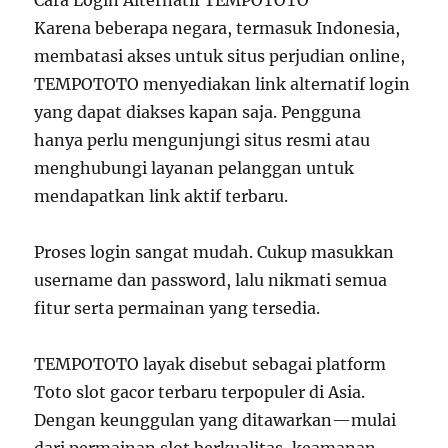
Cara Login Alternatif TEMPOTOTO
Karena beberapa negara, termasuk Indonesia,
membatasi akses untuk situs perjudian online,
TEMPOTOTO menyediakan link alternatif login
yang dapat diakses kapan saja. Pengguna
hanya perlu mengunjungi situs resmi atau
menghubungi layanan pelanggan untuk
mendapatkan link aktif terbaru.
Proses login sangat mudah. Cukup masukkan
username dan password, lalu nikmati semua
fitur serta permainan yang tersedia.
TEMPOTOTO layak disebut sebagai platform
Toto slot gacor terbaru terpopuler di Asia.
Dengan keunggulan yang ditawarkan—mulai