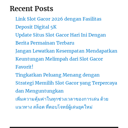
Recent Posts
Link Slot Gacor 2026 dengan Fasilitas
Deposit Digital 5K
Update Situs Slot Gacor Hari Ini Dengan
Berita Permainan Terbaru
Jangan Lewatkan Kesempatan Mendapatkan
Keuntungan Melimpah dari Slot Gacor
Favorit!
Tingkatkan Peluang Menang dengan
Strategi Memilih Slot Gacor yang Terpercaya
dan Menguntungkan
เพิ่มความคุ้มค่าในทุกช่วงเวลาของการเล่น ด้วย
แนวทาง สล็อต ที่ตอบโจทย์ผู้เล่นยุคใหม่