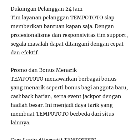
Dukungan Pelanggan 24 Jam
Tim layanan pelanggan TEMPOTOTO siap
memberikan bantuan kapan saja. Dengan
profesionalisme dan responsivitas tim support,
segala masalah dapat ditangani dengan cepat
dan efektif.
Promo dan Bonus Menarik
TEMPOTOTO menawarkan berbagai bonus
yang menarik seperti bonus bagi anggota baru,
cashback harian, serta event jackpot dengan
hadiah besar. Ini menjadi daya tarik yang
membuat TEMPOTOTO berbeda dari situs
lainnya.