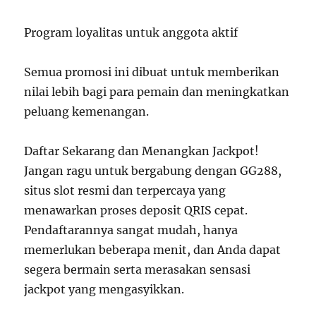
Program loyalitas untuk anggota aktif
Semua promosi ini dibuat untuk memberikan
nilai lebih bagi para pemain dan meningkatkan
peluang kemenangan.
Daftar Sekarang dan Menangkan Jackpot!
Jangan ragu untuk bergabung dengan GG288,
situs slot resmi dan terpercaya yang
menawarkan proses deposit QRIS cepat.
Pendaftarannya sangat mudah, hanya
memerlukan beberapa menit, dan Anda dapat
segera bermain serta merasakan sensasi
jackpot yang mengasyikkan.