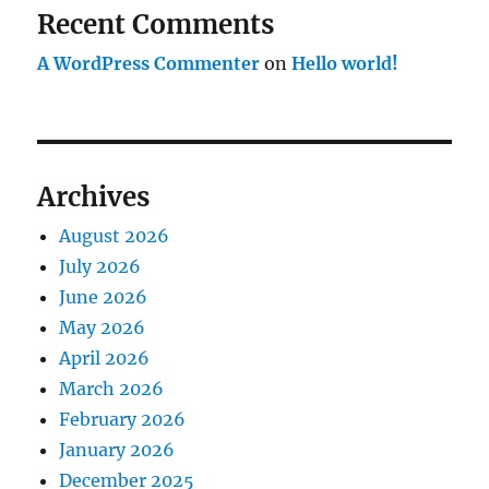
Recent Comments
A WordPress Commenter
on
Hello world!
Archives
August 2026
July 2026
June 2026
May 2026
April 2026
March 2026
February 2026
January 2026
December 2025