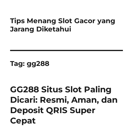
Tips Menang Slot Gacor yang
Jarang Diketahui
Tag:
gg288
GG288 Situs Slot Paling
Dicari: Resmi, Aman, dan
Deposit QRIS Super
Cepat