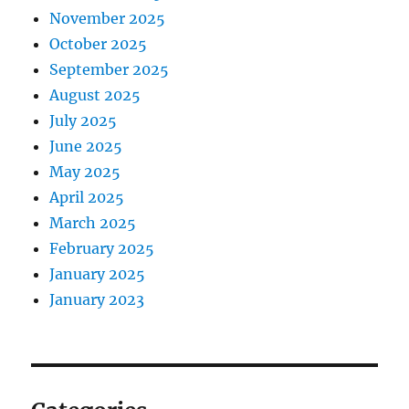
November 2025
October 2025
September 2025
August 2025
July 2025
June 2025
May 2025
April 2025
March 2025
February 2025
January 2025
January 2023