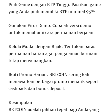
Pilih Game dengan RTP Tinggi: Pastikan game
yang Anda pilih memiliki RTP minimal 95%.
Gunakan Fitur Demo: Cobalah versi demo
untuk memahami cara permainan berjalan.
Kelola Modal dengan Bijak: Tentukan batas
permainan harian agar pengalaman bermain
tetap menyenangkan.
Ikuti Promo Harian: BETCOIN sering kali
menawarkan berbagai promo menarik seperti
cashback dan bonus deposit.
Kesimpulan
BETCOIN adalah pilihan tepat bagi Anda yang