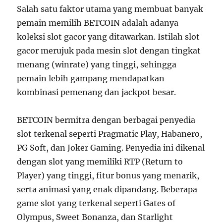
Salah satu faktor utama yang membuat banyak
pemain memilih BETCOIN adalah adanya
koleksi slot gacor yang ditawarkan. Istilah slot
gacor merujuk pada mesin slot dengan tingkat
menang (winrate) yang tinggi, sehingga
pemain lebih gampang mendapatkan
kombinasi pemenang dan jackpot besar.
BETCOIN bermitra dengan berbagai penyedia
slot terkenal seperti Pragmatic Play, Habanero,
PG Soft, dan Joker Gaming. Penyedia ini dikenal
dengan slot yang memiliki RTP (Return to
Player) yang tinggi, fitur bonus yang menarik,
serta animasi yang enak dipandang. Beberapa
game slot yang terkenal seperti Gates of
Olympus, Sweet Bonanza, dan Starlight