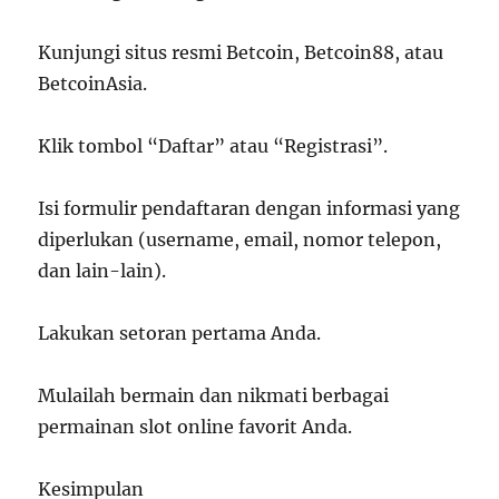
Kunjungi situs resmi Betcoin, Betcoin88, atau
BetcoinAsia.
Klik tombol “Daftar” atau “Registrasi”.
Isi formulir pendaftaran dengan informasi yang
diperlukan (username, email, nomor telepon,
dan lain-lain).
Lakukan setoran pertama Anda.
Mulailah bermain dan nikmati berbagai
permainan slot online favorit Anda.
Kesimpulan