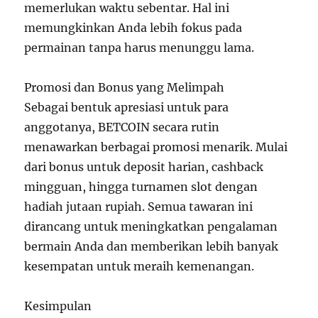
memerlukan waktu sebentar. Hal ini
memungkinkan Anda lebih fokus pada
permainan tanpa harus menunggu lama.
Promosi dan Bonus yang Melimpah
Sebagai bentuk apresiasi untuk para
anggotanya, BETCOIN secara rutin
menawarkan berbagai promosi menarik. Mulai
dari bonus untuk deposit harian, cashback
mingguan, hingga turnamen slot dengan
hadiah jutaan rupiah. Semua tawaran ini
dirancang untuk meningkatkan pengalaman
bermain Anda dan memberikan lebih banyak
kesempatan untuk meraih kemenangan.
Kesimpulan