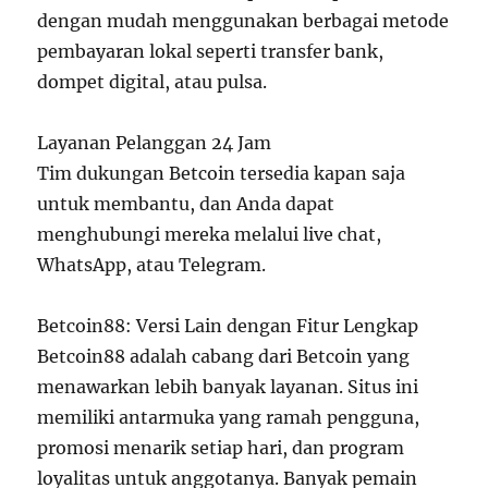
dengan mudah menggunakan berbagai metode
pembayaran lokal seperti transfer bank,
dompet digital, atau pulsa.
Layanan Pelanggan 24 Jam
Tim dukungan Betcoin tersedia kapan saja
untuk membantu, dan Anda dapat
menghubungi mereka melalui live chat,
WhatsApp, atau Telegram.
Betcoin88: Versi Lain dengan Fitur Lengkap
Betcoin88 adalah cabang dari Betcoin yang
menawarkan lebih banyak layanan. Situs ini
memiliki antarmuka yang ramah pengguna,
promosi menarik setiap hari, dan program
loyalitas untuk anggotanya. Banyak pemain