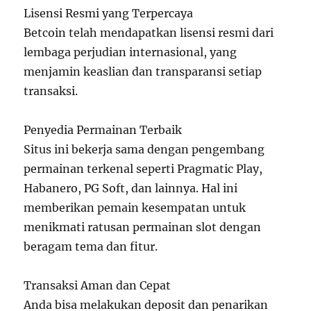
Lisensi Resmi yang Terpercaya
Betcoin telah mendapatkan lisensi resmi dari
lembaga perjudian internasional, yang
menjamin keaslian dan transparansi setiap
transaksi.
Penyedia Permainan Terbaik
Situs ini bekerja sama dengan pengembang
permainan terkenal seperti Pragmatic Play,
Habanero, PG Soft, dan lainnya. Hal ini
memberikan pemain kesempatan untuk
menikmati ratusan permainan slot dengan
beragam tema dan fitur.
Transaksi Aman dan Cepat
Anda bisa melakukan deposit dan penarikan