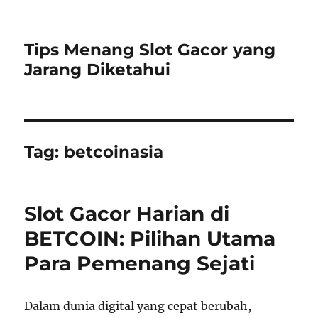
Tips Menang Slot Gacor yang
Jarang Diketahui
Tag:
betcoinasia
Slot Gacor Harian di
BETCOIN: Pilihan Utama
Para Pemenang Sejati
Dalam dunia digital yang cepat berubah,