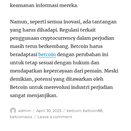
keamanan informasi mereka.
Namun, seperti semua inovasi, ada tantangan
yang harus dihadapi. Regulasi terkait
penggunaan cryptocurrency dalam perjudian
masih terus berkembang. Betcoin harus
beradaptasi
betcoin
dengan perubahan ini
untuk tetap sesuai dengan hukum dan
mendapatkan kepercayaan dari pemain. Meski
demikian, potensi yang ditawarkan oleh
Betcoin untuk merevolusi industri perjudian
sangat menjanjikan.
Author
Posted
Tags
admin
April 30, 2025
betcoin
,
betcoin88
,
on
on
betcoinasia
Leave a comment
Betcoin:
Munculnya