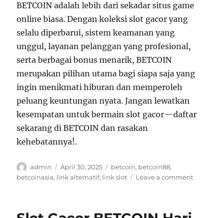
BETCOIN adalah lebih dari sekadar situs game
online biasa. Dengan koleksi slot gacor yang
selalu diperbarui, sistem keamanan yang
unggul, layanan pelanggan yang profesional,
serta berbagai bonus menarik, BETCOIN
merupakan pilihan utama bagi siapa saja yang
ingin menikmati hiburan dan memperoleh
peluang keuntungan nyata. Jangan lewatkan
kesempatan untuk bermain slot gacor—daftar
sekarang di BETCOIN dan rasakan
kehebatannya!.
Author
Posted
Tags
admin
April 30, 2025
betcoin
,
betcoin88
,
on
on
betcoinasia
,
link alternatif
,
link slot
Leave a comment
Slot
Gacor
Harian
di