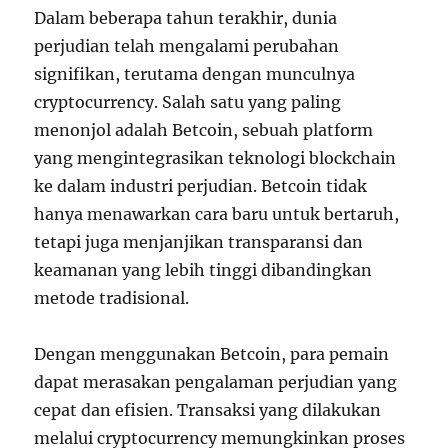
Tak
Dalam beberapa tahun terakhir, dunia
Datang
perjudian telah mengalami perubahan
Dua
Kali!
signifikan, terutama dengan munculnya
cryptocurrency. Salah satu yang paling
menonjol adalah Betcoin, sebuah platform
yang mengintegrasikan teknologi blockchain
ke dalam industri perjudian. Betcoin tidak
hanya menawarkan cara baru untuk bertaruh,
tetapi juga menjanjikan transparansi dan
keamanan yang lebih tinggi dibandingkan
metode tradisional.
Dengan menggunakan Betcoin, para pemain
dapat merasakan pengalaman perjudian yang
cepat dan efisien. Transaksi yang dilakukan
melalui cryptocurrency memungkinkan proses