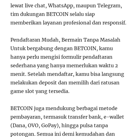
lewat live chat, WhatsApp, maupun Telegram,
tim dukungan BETCOIN selalu siap
memberikan layanan profesional dan responsif.
Pendaftaran Mudah, Bermain Tanpa Masalah
Untuk bergabung dengan BETCOIN, kamu
hanya perlu mengisi formulir pendaftaran
sederhana yang hanya memerlukan waktu 2
menit. Setelah mendaftar, kamu bisa langsung
melakukan deposit dan memilih dari ratusan
game slot yang tersedia.
BETCOIN juga mendukung berbagai metode
pembayaran, termasuk transfer bank, e-wallet
(Dana, OVO, GoPay), hingga pulsa tanpa
potongan. Semua ini demi kemudahan dan