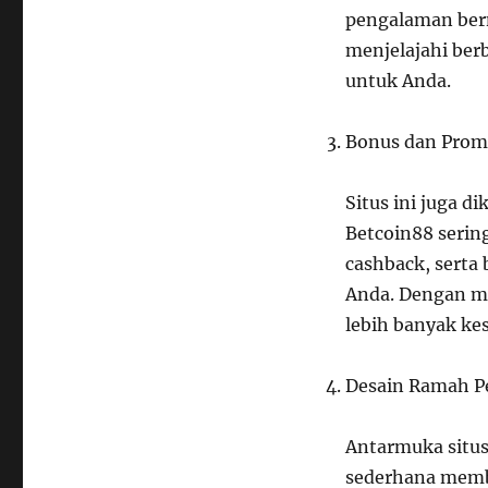
pengalaman berm
menjelajahi ber
untuk Anda.
Bonus dan Prom
Situs ini juga 
Betcoin88 seri
cashback, serta
Anda. Dengan m
lebih banyak k
Desain Ramah 
Antarmuka situs
sederhana memb