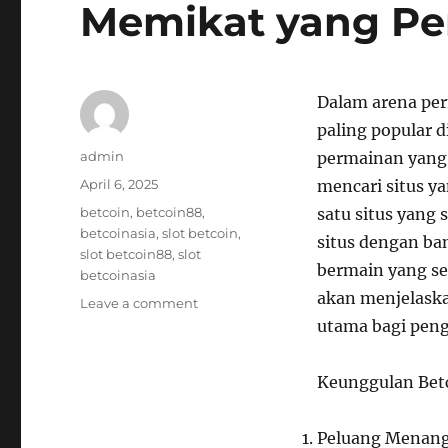
Memikat yang P
Dalam arena per
paling popular 
Author
admin
permainan yang 
Posted
April 6, 2025
mencari situs y
on
Tags
betcoin
,
betcoin88
,
satu situs yang 
betcoinasia
,
slot betcoin
,
situs dengan b
slot betcoin88
,
slot
bermain yang se
betcoinasia
akan menjelaska
on
Leave a comment
Betcoin88:
utama bagi peng
Layar
Hiburan
Keunggulan Bet
Slot
Gacor
Memikat
Peluang Menang