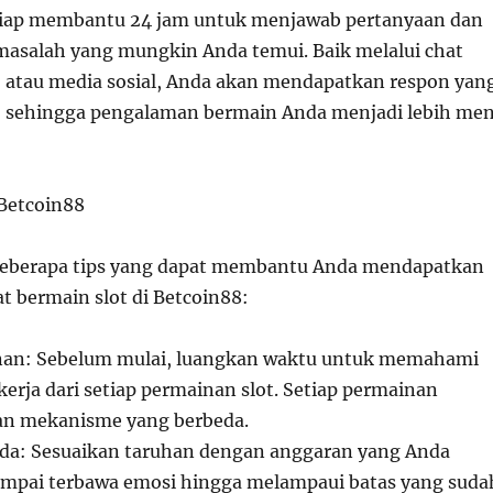
iap membantu 24 jam untuk menjawab pertanyaan dan
asalah yang mungkin Anda temui. Baik melalui chat
, atau media sosial, Anda akan mendapatkan respon yan
i, sehingga pengalaman bermain Anda menjadi lebih me
Betcoin88
 beberapa tips yang dapat membantu Anda mendapatkan
 bermain slot di Betcoin88:
nan: Sebelum mulai, luangkan waktu untuk memahami
kerja dari setiap permainan slot. Setiap permainan
dan mekanisme yang berbeda.
da: Sesuaikan taruhan dengan anggaran yang Anda
sampai terbawa emosi hingga melampaui batas yang suda