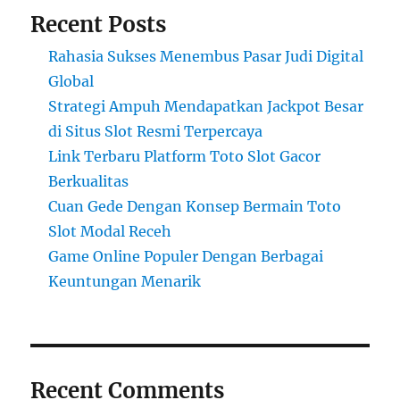
Recent Posts
Rahasia Sukses Menembus Pasar Judi Digital
Global
Strategi Ampuh Mendapatkan Jackpot Besar
di Situs Slot Resmi Terpercaya
Link Terbaru Platform Toto Slot Gacor
Berkualitas
Cuan Gede Dengan Konsep Bermain Toto
Slot Modal Receh
Game Online Populer Dengan Berbagai
Keuntungan Menarik
Recent Comments