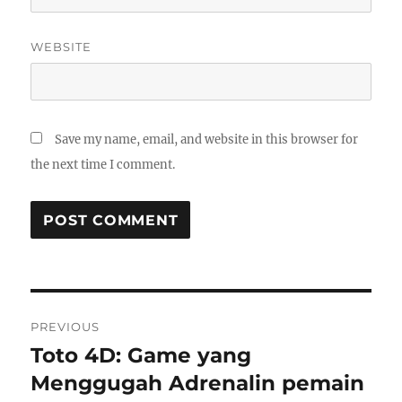
WEBSITE
Save my name, email, and website in this browser for
the next time I comment.
Post
PREVIOUS
navigation
Toto 4D: Game yang
Previous
post:
Menggugah Adrenalin pemain