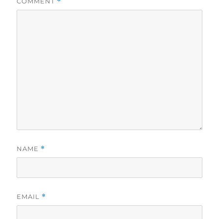
COMMENT
*
NAME
*
EMAIL
*