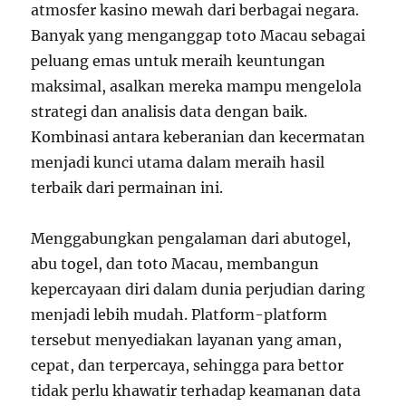
atmosfer kasino mewah dari berbagai negara.
Banyak yang menganggap toto Macau sebagai
peluang emas untuk meraih keuntungan
maksimal, asalkan mereka mampu mengelola
strategi dan analisis data dengan baik.
Kombinasi antara keberanian dan kecermatan
menjadi kunci utama dalam meraih hasil
terbaik dari permainan ini.
Menggabungkan pengalaman dari abutogel,
abu togel, dan toto Macau, membangun
kepercayaan diri dalam dunia perjudian daring
menjadi lebih mudah. Platform-platform
tersebut menyediakan layanan yang aman,
cepat, dan terpercaya, sehingga para bettor
tidak perlu khawatir terhadap keamanan data