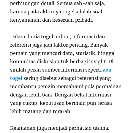
perhitungan detail. Semua sah-sah saja,
karena pada akhirnya togel adalah soal
kenyamanan dan keseruan pribadi.
Dalam dunia togel online, informasi dan
referensi juga jadi faktor penting. Banyak
pemain yang mencari data, statistik, hingga
komunitas diskusi untuk berbagi insight. Di
sinilah peran sumber informasi seperti
abu
togel
sering disebut sebagai referensi yang
membantu pemain memahami pola permainan
dengan lebih baik. Dengan bekal informasi
yang cukup, keputusan bermain pun terasa
lebih matang dan terarah.
Keamanan juga menjadi perhatian utama.