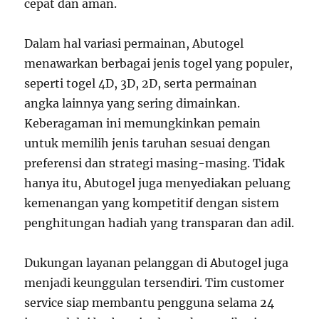
cepat dan aman.
Dalam hal variasi permainan, Abutogel
menawarkan berbagai jenis togel yang populer,
seperti togel 4D, 3D, 2D, serta permainan
angka lainnya yang sering dimainkan.
Keberagaman ini memungkinkan pemain
untuk memilih jenis taruhan sesuai dengan
preferensi dan strategi masing-masing. Tidak
hanya itu, Abutogel juga menyediakan peluang
kemenangan yang kompetitif dengan sistem
penghitungan hadiah yang transparan dan adil.
Dukungan layanan pelanggan di Abutogel juga
menjadi keunggulan tersendiri. Tim customer
service siap membantu pengguna selama 24