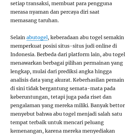
setiap transaksi, membuat para pengguna
merasa nyaman dan percaya diri saat
memasang taruhan.
Selain
abutogel
, keberadaan abu togel semakin
memperkuat posisi situs-situs judi online di
Indonesia. Berbeda dari platform lain, abu togel
menawarkan berbagai pilihan permainan yang
lengkap, mulai dari prediksi angka hingga
analisis data yang akurat. Keberhasilan pemain
di sini tidak bergantung semata-mata pada
keberuntungan, tetapi juga pada riset dan
pengalaman yang mereka miliki. Banyak bettor
menyebut bahwa abu togel menjadi salah satu
tempat terbaik untuk mencari peluang
kemenangan, karena mereka menyediakan