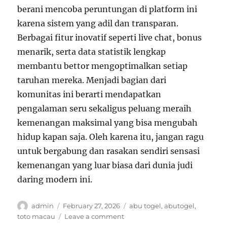
berani mencoba peruntungan di platform ini
karena sistem yang adil dan transparan.
Berbagai fitur inovatif seperti live chat, bonus
menarik, serta data statistik lengkap
membantu bettor mengoptimalkan setiap
taruhan mereka. Menjadi bagian dari
komunitas ini berarti mendapatkan
pengalaman seru sekaligus peluang meraih
kemenangan maksimal yang bisa mengubah
hidup kapan saja. Oleh karena itu, jangan ragu
untuk bergabung dan rasakan sendiri sensasi
kemenangan yang luar biasa dari dunia judi
daring modern ini.
Author
Posted
Tags
admin
February 27, 2026
abu togel
,
abutogel
,
on
on
toto macau
Leave a comment
Rahasia