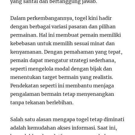
yang santai dan bertanggung jawab.
Dalam perkembangannya, togel kini hadir
dengan berbagai variasi pasaran dan pilihan
permainan. Hal ini membuat pemain memiliki
kebebasan untuk memilih sesuai minat dan
kenyamanan. Dengan pemahaman yang tepat,
pemain dapat mengatur strategi sederhana,
seperti mengelola modal dengan bijak dan
menentukan target bermain yang realistis.
Pendekatan seperti ini membantu menjaga
pengalaman bermain tetap menyenangkan
tanpa tekanan berlebihan.
Salah satu alasan mengapa togel tetap diminati
adalah kemudahan akses informasi. Saat ini,