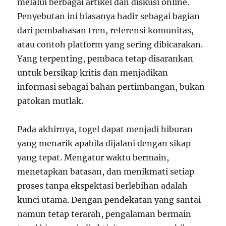
melalui berbagai artikel dan diskusi online.
Penyebutan ini biasanya hadir sebagai bagian
dari pembahasan tren, referensi komunitas,
atau contoh platform yang sering dibicarakan.
Yang terpenting, pembaca tetap disarankan
untuk bersikap kritis dan menjadikan
informasi sebagai bahan pertimbangan, bukan
patokan mutlak.
Pada akhirnya, togel dapat menjadi hiburan
yang menarik apabila dijalani dengan sikap
yang tepat. Mengatur waktu bermain,
menetapkan batasan, dan menikmati setiap
proses tanpa ekspektasi berlebihan adalah
kunci utama. Dengan pendekatan yang santai
namun tetap terarah, pengalaman bermain