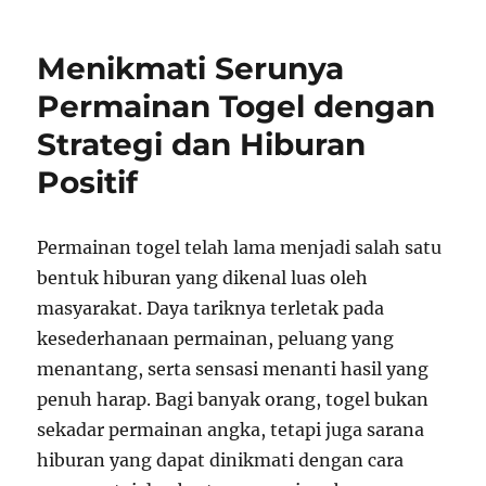
Mengelola
Permainan
Menikmati Serunya
agar
Lebih
Permainan Togel dengan
Efektif
Strategi dan Hiburan
Positif
Permainan togel telah lama menjadi salah satu
bentuk hiburan yang dikenal luas oleh
masyarakat. Daya tariknya terletak pada
kesederhanaan permainan, peluang yang
menantang, serta sensasi menanti hasil yang
penuh harap. Bagi banyak orang, togel bukan
sekadar permainan angka, tetapi juga sarana
hiburan yang dapat dinikmati dengan cara