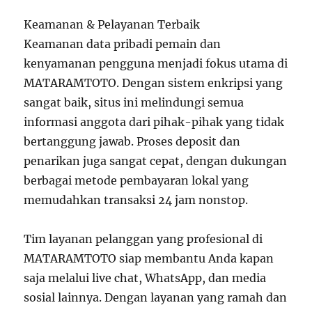
Keamanan & Pelayanan Terbaik
Keamanan data pribadi pemain dan
kenyamanan pengguna menjadi fokus utama di
MATARAMTOTO. Dengan sistem enkripsi yang
sangat baik, situs ini melindungi semua
informasi anggota dari pihak-pihak yang tidak
bertanggung jawab. Proses deposit dan
penarikan juga sangat cepat, dengan dukungan
berbagai metode pembayaran lokal yang
memudahkan transaksi 24 jam nonstop.
Tim layanan pelanggan yang profesional di
MATARAMTOTO siap membantu Anda kapan
saja melalui live chat, WhatsApp, dan media
sosial lainnya. Dengan layanan yang ramah dan