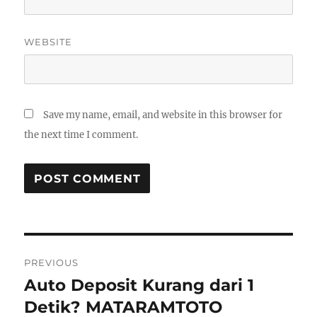
WEBSITE
Save my name, email, and website in this browser for
the next time I comment.
Post
PREVIOUS
navigation
Auto Deposit Kurang dari 1
Previous
post:
Detik? MATARAMTOTO