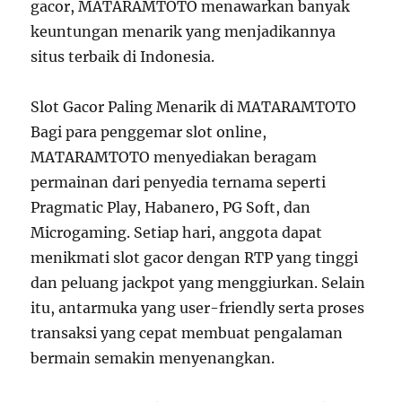
gacor, MATARAMTOTO menawarkan banyak
keuntungan menarik yang menjadikannya
situs terbaik di Indonesia.
Slot Gacor Paling Menarik di MATARAMTOTO
Bagi para penggemar slot online,
MATARAMTOTO menyediakan beragam
permainan dari penyedia ternama seperti
Pragmatic Play, Habanero, PG Soft, dan
Microgaming. Setiap hari, anggota dapat
menikmati slot gacor dengan RTP yang tinggi
dan peluang jackpot yang menggiurkan. Selain
itu, antarmuka yang user-friendly serta proses
transaksi yang cepat membuat pengalaman
bermain semakin menyenangkan.