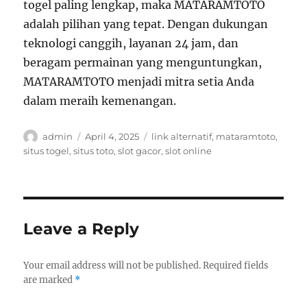
togel paling lengkap, maka MATARAMTOTO
adalah pilihan yang tepat. Dengan dukungan
teknologi canggih, layanan 24 jam, dan
beragam permainan yang menguntungkan,
MATARAMTOTO menjadi mitra setia Anda
dalam meraih kemenangan.
Author
Posted
Tags
admin
April 4, 2025
link alternatif
,
mataramtoto
,
on
situs togel
,
situs toto
,
slot gacor
,
slot online
Leave a Reply
Your email address will not be published.
Required fields
are marked
*