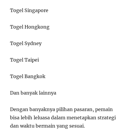
Togel Singapore
Togel Hongkong
Togel Sydney
Togel Taipei
Togel Bangkok
Dan banyak lainnya
Dengan banyaknya pilihan pasaran, pemain
bisa lebih leluasa dalam menetapkan strategi
dan waktu bermain yang sesuai.