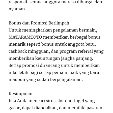
responsif, semua anggota merasa dihargai dan
nyaman.
Bonus dan Promosi Berlimpah
Untuk meningkatkan pengalaman bermain,
MATARAMTOTO memberikan berbagai bonus
menarik seperti bonus untuk anggota baru,
cashback mingguan, dan program referral yang
memberikan keuntungan jangka panjang.
Setiap promosi dirancang untuk memberikan
nilai lebih bagi setiap pemain, baik yang baru
maupun yang sudah berpengalaman.
Kesimpulan
Jika Anda mencari situs slot dan togel yang
gacor, dapat diandalkan, dan memiliki pasaran