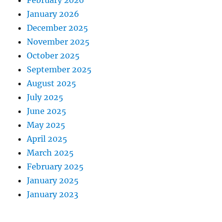
February 2026
January 2026
December 2025
November 2025
October 2025
September 2025
August 2025
July 2025
June 2025
May 2025
April 2025
March 2025
February 2025
January 2025
January 2023