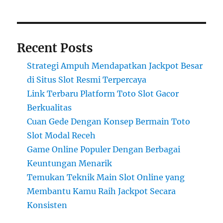
Recent Posts
Strategi Ampuh Mendapatkan Jackpot Besar
di Situs Slot Resmi Terpercaya
Link Terbaru Platform Toto Slot Gacor
Berkualitas
Cuan Gede Dengan Konsep Bermain Toto
Slot Modal Receh
Game Online Populer Dengan Berbagai
Keuntungan Menarik
Temukan Teknik Main Slot Online yang
Membantu Kamu Raih Jackpot Secara
Konsisten