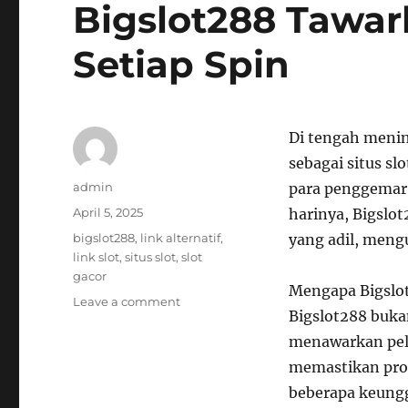
Bigslot288 Tawar
Setiap Spin
Di tengah menin
sebagai situs sl
Author
admin
para penggemar s
Posted
April 5, 2025
harinya, Bigslo
on
Tags
bigslot288
,
link alternatif
,
yang adil, men
link slot
,
situs slot
,
slot
gacor
Mengapa Bigslot
on
Leave a comment
Bigslot288 bukan
Slot
Gacor
menawarkan pel
Maxwin
memastikan pros
Langsung
beberapa keung
Cair