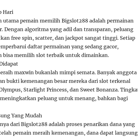
p Hari
an utama pemain memilih Bigslot288 adalah permainan
r. Dengan algoritma yang adil dan transparan, peluang
n free spin, scatter, dan jackpot sangat tinggi. Setiap
memperbarui daftar permainan yang sedang gacor,
 bisa memilih slot terbaik untuk dimainkan.
Didapat
meraih maxwin bukanlah mimpi semata. Banyak anggota
 bukti kemenangan besar mereka dari slot terkenal
 Olympus, Starlight Princess, dan Sweet Bonanza. Tingka
i meningkatkan peluang untuk menang, bahkan bagi
sung Yang Mudah
nya dari Bigslot288 adalah proses penarikan dana yang
etelah pemain meraih kemenangan, dana dapat langsung