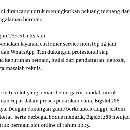
ini dirancang untuk meningkatkan peluang menang dan
ngalaman bermain.
an Tersedia 24 Jam
ediakan layanan customer service nonstop 24 jam
at dan WhatsApp. Tim dukungan profesional siap
kebutuhan pemain, mulai dari pendaftaran, deposit,
ga masalah teknis.
ri situs slot yang benar-benar gacor, mudah untuk
dan cepat dalam proses penarikan dana, Bigslot288
ya. Dengan dukungan game berkualitas tinggi, sistem
etat, serta berbagai bonus menarik, Bigslot288 menjad
tuk bermain slot online di tahun 2025.