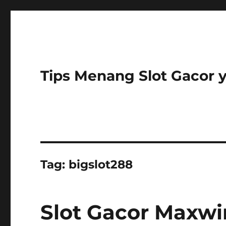
Tips Menang Slot Gacor 
Tag:
bigslot288
Slot Gacor Maxwi