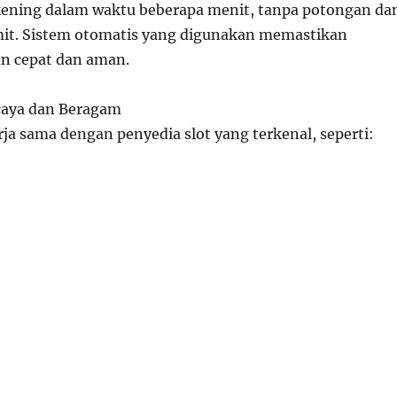
ekening dalam waktu beberapa menit, tanpa potongan da
mit. Sistem otomatis yang digunakan memastikan
an cepat dan aman.
caya dan Beragam
ja sama dengan penyedia slot yang terkenal, seperti: