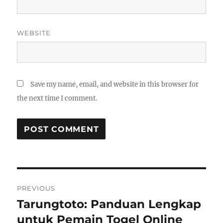
WEBSITE
Save my name, email, and website in this browser for
the next time I comment.
Post
PREVIOUS
navigation
Tarungtoto: Panduan Lengkap
Previous
post:
untuk Pemain Togel Online