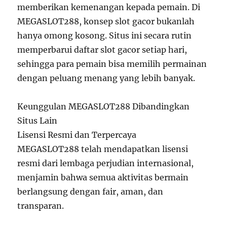
memberikan kemenangan kepada pemain. Di
MEGASLOT288, konsep slot gacor bukanlah
hanya omong kosong. Situs ini secara rutin
memperbarui daftar slot gacor setiap hari,
sehingga para pemain bisa memilih permainan
dengan peluang menang yang lebih banyak.
Keunggulan MEGASLOT288 Dibandingkan
Situs Lain
Lisensi Resmi dan Terpercaya
MEGASLOT288 telah mendapatkan lisensi
resmi dari lembaga perjudian internasional,
menjamin bahwa semua aktivitas bermain
berlangsung dengan fair, aman, dan
transparan.