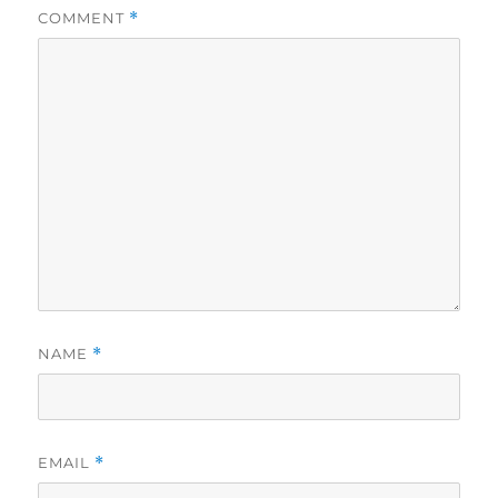
COMMENT
*
NAME
*
EMAIL
*