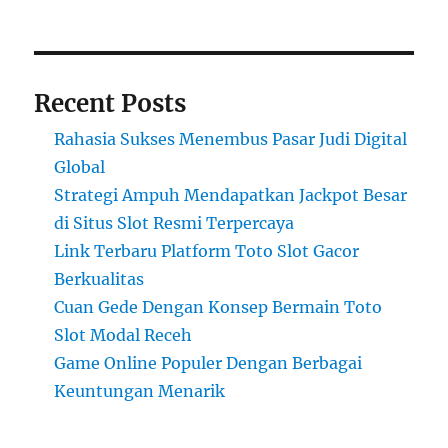
Recent Posts
Rahasia Sukses Menembus Pasar Judi Digital
Global
Strategi Ampuh Mendapatkan Jackpot Besar
di Situs Slot Resmi Terpercaya
Link Terbaru Platform Toto Slot Gacor
Berkualitas
Cuan Gede Dengan Konsep Bermain Toto
Slot Modal Receh
Game Online Populer Dengan Berbagai
Keuntungan Menarik