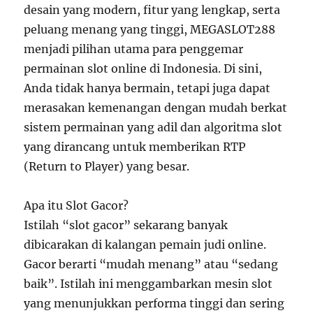
desain yang modern, fitur yang lengkap, serta
peluang menang yang tinggi, MEGASLOT288
menjadi pilihan utama para penggemar
permainan slot online di Indonesia. Di sini,
Anda tidak hanya bermain, tetapi juga dapat
merasakan kemenangan dengan mudah berkat
sistem permainan yang adil dan algoritma slot
yang dirancang untuk memberikan RTP
(Return to Player) yang besar.
Apa itu Slot Gacor?
Istilah “slot gacor” sekarang banyak
dibicarakan di kalangan pemain judi online.
Gacor berarti “mudah menang” atau “sedang
baik”. Istilah ini menggambarkan mesin slot
yang menunjukkan performa tinggi dan sering