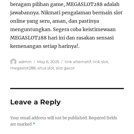
beragam pilihan game, MEGASLOT288 adalah
jawabannya. Nikmati pengalaman bermain slot
online yang seru, aman, dan pastinya
menguntungkan. Segera coba keistimewaan
MEGASLOT288 hari ini dan rasakan sensasi
kemenangan setiap harinya!.
Author
Posted
Tags
admin
May 6, 2025
link alternatif
,
link slot
,
on
megaslot288
,
situs slot
,
slot gacor
Leave a Reply
Your email address will not be published.
Required fields
are marked
*