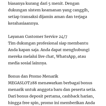
biasanya kurang dari 5 menit. Dengan
dukungan sistem keamanan yang canggih,
setiap transaksi dijamin aman dan terjaga
kerahasiaannya.
Layanan Customer Service 24/7
Tim dukungan profesional siap membantu
Anda kapan saja. Anda dapat menghubungi
mereka melalui live chat, WhatsApp, atau
media sosial lainnya.
Bonus dan Promo Menarik
MEGASLOT288 menawarkan berbagai bonus
menarik untuk anggota baru dan peserta setia.
Dari bonus deposit pertama, cashback harian,
hingga free spin, promo ini memberikan Anda