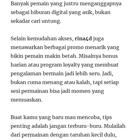
Banyak pemain yang justru menganggapnya
sebagai hiburan digital yang asik, bukan
sekadar cari untung.
Selain kemudahan akses,
rina4d
juga
menawarkan berbagai promo menarik yang
bikin pemain makin betah. Misalnya bonus
harian atau program loyalty yang membuat
pengalaman bermain jadi lebih seru. Jadi,
bukan cuma menang atau kalah, tapi setiap
sesi permainan bisa jadi momen yang
memuaskan.
Buat kamu yang baru mau mencoba, tips
penting adalah jangan terburu-buru. Mulailah
dari permainan dengan taruhan kecil dulu,