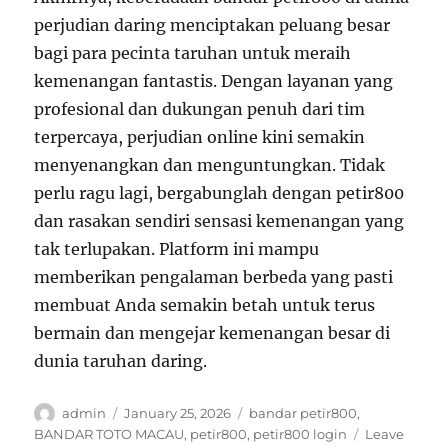
perjudian daring menciptakan peluang besar
bagi para pecinta taruhan untuk meraih
kemenangan fantastis. Dengan layanan yang
profesional dan dukungan penuh dari tim
terpercaya, perjudian online kini semakin
menyenangkan dan menguntungkan. Tidak
perlu ragu lagi, bergabunglah dengan petir800
dan rasakan sendiri sensasi kemenangan yang
tak terlupakan. Platform ini mampu
memberikan pengalaman berbeda yang pasti
membuat Anda semakin betah untuk terus
bermain dan mengejar kemenangan besar di
dunia taruhan daring.
Author
Posted
Tags
admin
January 25, 2026
bandar petir800
,
on
BANDAR TOTO MACAU
,
petir800
,
petir800 login
Leave