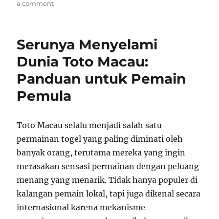
on
a comment
Panduan
Main
Toto
Serunya Menyelami
Macau
Aman
Dunia Toto Macau:
dan
Panduan untuk Pemain
Nyaman
Pemula
Toto Macau selalu menjadi salah satu
permainan togel yang paling diminati oleh
banyak orang, terutama mereka yang ingin
merasakan sensasi permainan dengan peluang
menang yang menarik. Tidak hanya populer di
kalangan pemain lokal, tapi juga dikenal secara
internasional karena mekanisme