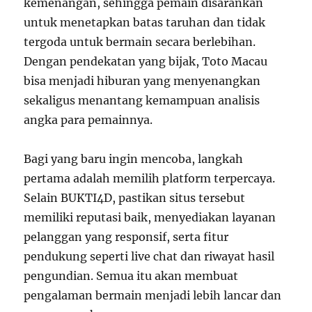
kemenangan, sehingga pemain disarankan
untuk menetapkan batas taruhan dan tidak
tergoda untuk bermain secara berlebihan.
Dengan pendekatan yang bijak, Toto Macau
bisa menjadi hiburan yang menyenangkan
sekaligus menantang kemampuan analisis
angka para pemainnya.
Bagi yang baru ingin mencoba, langkah
pertama adalah memilih platform terpercaya.
Selain BUKTI4D, pastikan situs tersebut
memiliki reputasi baik, menyediakan layanan
pelanggan yang responsif, serta fitur
pendukung seperti live chat dan riwayat hasil
pengundian. Semua itu akan membuat
pengalaman bermain menjadi lebih lancar dan