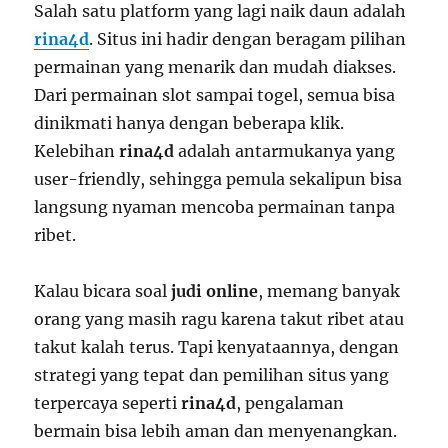
Salah satu platform yang lagi naik daun adalah
rina4d
. Situs ini hadir dengan beragam pilihan
permainan yang menarik dan mudah diakses.
Dari permainan slot sampai togel, semua bisa
dinikmati hanya dengan beberapa klik.
Kelebihan
rina4d
adalah antarmukanya yang
user-friendly, sehingga pemula sekalipun bisa
langsung nyaman mencoba permainan tanpa
ribet.
Kalau bicara soal
judi online
, memang banyak
orang yang masih ragu karena takut ribet atau
takut kalah terus. Tapi kenyataannya, dengan
strategi yang tepat dan pemilihan situs yang
terpercaya seperti
rina4d
, pengalaman
bermain bisa lebih aman dan menyenangkan.