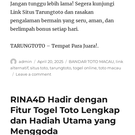
Jangan tunggu lebih lama! Segera kunjungi
Link Situs Tarungtoto dan rasakan
pengalaman bermain yang seru, aman, dan
berlimpah bonus setiap hari.
TARUNGTOTO – Tempat Para Juara!.
Author
Posted
Tags
admin
April 20, 2025
BANDAR TOTO MACAU
,
link
on
alternatif
,
situs toto
,
tarungtoto
,
togel online
,
toto macau
on
Leave a comment
Link
Tarungtoto
Terbaru
RINA4D Hadir dengan
–
Klaim
Fitur Togel Toto Lengkap
Cashback
dan Hadiah Utama yang
Harian
Tanpa
Menggoda
Nunggu