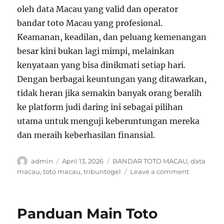
oleh data Macau yang valid dan operator
bandar toto Macau yang profesional.
Keamanan, keadilan, dan peluang kemenangan
besar kini bukan lagi mimpi, melainkan
kenyataan yang bisa dinikmati setiap hari.
Dengan berbagai keuntungan yang ditawarkan,
tidak heran jika semakin banyak orang beralih
ke platform judi daring ini sebagai pilihan
utama untuk menguji keberuntungan mereka
dan meraih keberhasilan finansial.
Author
Posted
Tags
admin
April 13, 2026
BANDAR TOTO MACAU
,
data
on
on
macau
,
toto macau
,
tribuntogel
Leave a comment
Strategi
Anti
Gagal
Panduan Main Toto
Bermain
Toto