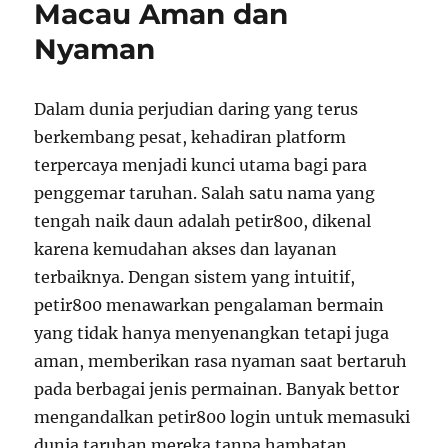
Macau Aman dan
Macau
Nyaman
Berbasis
Data
Macau
Lengkap
Dalam dunia perjudian daring yang terus
dan
berkembang pesat, kehadiran platform
Valid
terpercaya menjadi kunci utama bagi para
penggemar taruhan. Salah satu nama yang
tengah naik daun adalah petir800, dikenal
karena kemudahan akses dan layanan
terbaiknya. Dengan sistem yang intuitif,
petir800 menawarkan pengalaman bermain
yang tidak hanya menyenangkan tetapi juga
aman, memberikan rasa nyaman saat bertaruh
pada berbagai jenis permainan. Banyak bettor
mengandalkan petir800 login untuk memasuki
dunia taruhan mereka tanpa hambatan,