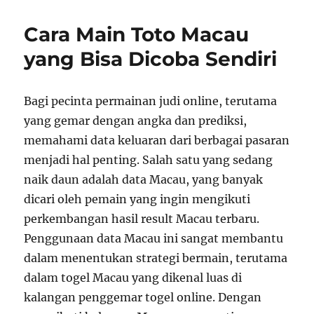
Anti
Gagal
Cara Main Toto Macau
Bermain
Toto
yang Bisa Dicoba Sendiri
Macau
Berbasis
Data
Bagi pecinta permainan judi online, terutama
Macau
yang gemar dengan angka dan prediksi,
Lengkap
dan
memahami data keluaran dari berbagai pasaran
Valid
menjadi hal penting. Salah satu yang sedang
naik daun adalah data Macau, yang banyak
dicari oleh pemain yang ingin mengikuti
perkembangan hasil result Macau terbaru.
Penggunaan data Macau ini sangat membantu
dalam menentukan strategi bermain, terutama
dalam togel Macau yang dikenal luas di
kalangan penggemar togel online. Dengan