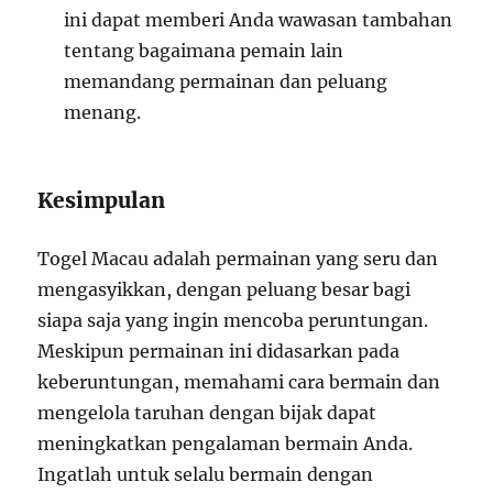
ini dapat memberi Anda wawasan tambahan
tentang bagaimana pemain lain
memandang permainan dan peluang
menang.
Kesimpulan
Togel Macau adalah permainan yang seru dan
mengasyikkan, dengan peluang besar bagi
siapa saja yang ingin mencoba peruntungan.
Meskipun permainan ini didasarkan pada
keberuntungan, memahami cara bermain dan
mengelola taruhan dengan bijak dapat
meningkatkan pengalaman bermain Anda.
Ingatlah untuk selalu bermain dengan