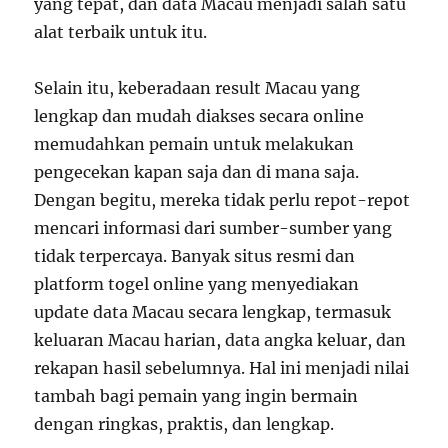
yang tepat, dan data Macau menjadi salah satu
alat terbaik untuk itu.
Selain itu, keberadaan result Macau yang
lengkap dan mudah diakses secara online
memudahkan pemain untuk melakukan
pengecekan kapan saja dan di mana saja.
Dengan begitu, mereka tidak perlu repot-repot
mencari informasi dari sumber-sumber yang
tidak terpercaya. Banyak situs resmi dan
platform togel online yang menyediakan
update data Macau secara lengkap, termasuk
keluaran Macau harian, data angka keluar, dan
rekapan hasil sebelumnya. Hal ini menjadi nilai
tambah bagi pemain yang ingin bermain
dengan ringkas, praktis, dan lengkap.