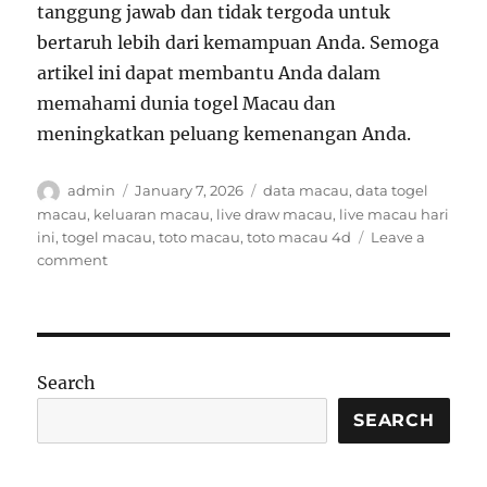
tanggung jawab dan tidak tergoda untuk
bertaruh lebih dari kemampuan Anda. Semoga
artikel ini dapat membantu Anda dalam
memahami dunia togel Macau dan
meningkatkan peluang kemenangan Anda.
Author
Posted
Tags
admin
January 7, 2026
data macau
,
data togel
on
macau
,
keluaran macau
,
live draw macau
,
live macau hari
ini
,
togel macau
,
toto macau
,
toto macau 4d
Leave a
on
comment
Togel
Macau:
Panduan
Lengkap
untuk
Search
Pemain
SEARCH