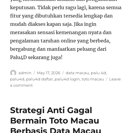
keputusan. Tidak perlu ragu lagi, karena semua
fitur yang dibutuhkan tersedia lengkap dan
mudah diakses kapan saja. Jika ingin
merasakan sensasi kemenangan nyata dan
pengalaman taruhan online yang berbeda,
bergabung dan manfaatkan peluang dari
Palu4D sekarang juga!
Author
Posted
Tags
admin
May 17, 2026
data macau
,
palu 4d
,
on
palu4d
,
palu4d daftar
,
palu4d login
,
toto macau
Leave
on
a comment
Nikmati
Jackpot
Menggiurkan
Strategi Anti Gagal
Berkat
Analisa
Bermain Toto Macau
Data
Berbasis Data Macau
Macau