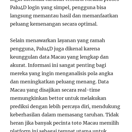
Palu4D login yang simpel, pengguna bisa
langsung memantau hasil dan memanfaatkan
peluang kemenangan secara optimal.
Selain menawarkan layanan yang ramah
pengguna, Palu4D juga dikenal karena
keunggulan data Macau yang lengkap dan
akurat. Informasi ini sangat penting bagi
mereka yang ingin menganalisis pola angka
dan meningkatkan peluang menang. Data
Macau yang disajikan secara real-time
memungkinkan bettor untuk melakukan
prediksi dengan lebih percaya diri, mendukung
keberhasilan dalam memasang taruhan. Tidak
heran jika banyak pecinta toto Macau memilih
platform ini sebagai tempat utama untuk