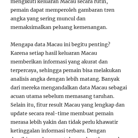
mengikuti keluaran Macau secara rutin,
pemain dapat memperoleh gambaran tren
angka yang sering muncul dan
memaksimalkan peluang kemenangan.
Mengapa data Macau ini begitu penting?
Karena setiap hasil keluaran Macau
memberikan informasi yang akurat dan
terpercaya, sehingga pemain bisa melakukan
analisis angka dengan lebih matang. Banyak
dari mereka mengandalkan data Macau sebagai
acuan utama sebelum memasang taruhan.
Selain itu, fitur result Macau yang lengkap dan
update secara real-time membuat pemain
merasa lebih yakin dan tidak perlu khawatir
ketinggalan informasi terbaru. Dengan