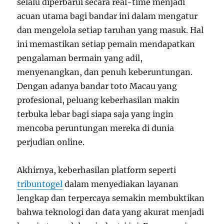
selalu diperbarui secara real-time menjadi
acuan utama bagi bandar ini dalam mengatur
dan mengelola setiap taruhan yang masuk. Hal
ini memastikan setiap pemain mendapatkan
pengalaman bermain yang adil,
menyenangkan, dan penuh keberuntungan.
Dengan adanya bandar toto Macau yang
profesional, peluang keberhasilan makin
terbuka lebar bagi siapa saja yang ingin
mencoba peruntungan mereka di dunia
perjudian online.
Akhirnya, keberhasilan platform seperti
tribuntogel
dalam menyediakan layanan
lengkap dan terpercaya semakin membuktikan
bahwa teknologi dan data yang akurat menjadi