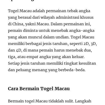
Togel Macau adalah permainan tebak angka
yang berasal dari wilayah administrasi khusus
di China, yakni Macau. Dalam permainan ini,
pemain diminta untuk menebak angka-angka
yang akan muncul dalam undian. Togel Macau
memiliki berbagai jenis taruhan, seperti 2D, 3D,
dan 4D, di mana pemain harus menebak dua,
tiga, atau empat angka yang akan keluar.
Setiap jenis taruhan memiliki tingkat kesulitan
dan peluang menang yang berbeda-beda.
Cara Bermain Togel Macau
Bermain togel Macau tidaklah sulit. Langkah