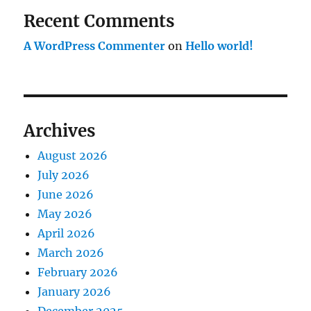
Recent Comments
A WordPress Commenter
on
Hello world!
Archives
August 2026
July 2026
June 2026
May 2026
April 2026
March 2026
February 2026
January 2026
December 2025