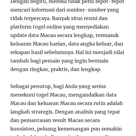
Dengan begitu, mereka tidak perlu repot-repot
mencari informasi dari sumber-sumber yang
tidak terpercaya. Banyak situs resmi dan
platform togel online yang menyediakan
update data Macau secara lengkap, termasuk
keluaran Macau harian, data angka keluar, dan
rekapan hasil sebelumnya. Hal ini menjadi nilai
tambah bagi pemain yang ingin bermain
dengan ringkas, praktis, dan lengkap.
Sebagai penutup, bagi Anda yang serius
menekuni togel Macau, mengandalkan data
Macau dan keluaran Macau secara rutin adalah
langkah strategis. Dengan analisis yang tepat
dan pemantauan result Macau secara
konsisten, peluang kemenangan pun semakin