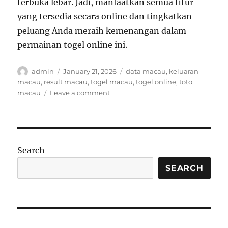
terbuka lebar. Jadi, manfaatkan semua fitur
yang tersedia secara online dan tingkatkan
peluang Anda meraih kemenangan dalam
permainan togel online ini.
Author
Posted
Tags
admin
January 21, 2026
data macau
,
keluaran
on
macau
,
result macau
,
togel macau
,
togel online
,
toto
on
macau
Leave a comment
Cara
Main
Toto
Macau
yang
Search
Bisa
Dicoba
SEARCH
Sendiri