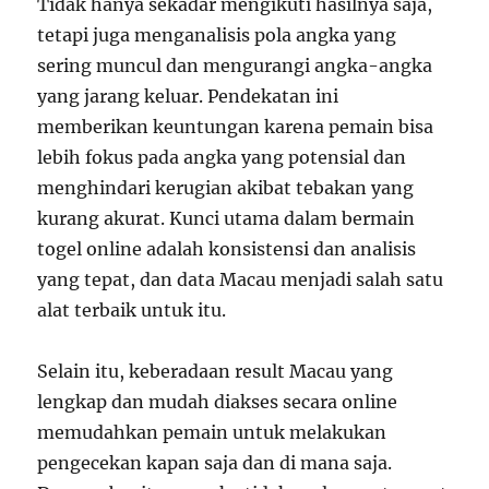
Tidak hanya sekadar mengikuti hasilnya saja,
tetapi juga menganalisis pola angka yang
sering muncul dan mengurangi angka-angka
yang jarang keluar. Pendekatan ini
memberikan keuntungan karena pemain bisa
lebih fokus pada angka yang potensial dan
menghindari kerugian akibat tebakan yang
kurang akurat. Kunci utama dalam bermain
togel online adalah konsistensi dan analisis
yang tepat, dan data Macau menjadi salah satu
alat terbaik untuk itu.
Selain itu, keberadaan result Macau yang
lengkap dan mudah diakses secara online
memudahkan pemain untuk melakukan
pengecekan kapan saja dan di mana saja.