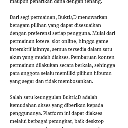
maupun penarikan dana dengan tenang.
Dari segi permainan, Bukti4D menawarkan
beragam pilihan yang dapat disesuaikan
dengan preferensi setiap pengguna. Mulai dari
permainan lotere, slot online, hingga game
interaktif lainnya, semua tersedia dalam satu
akun yang mudah diakses. Pembaruan konten
permainan dilakukan secara berkala, sehingga
para anggota selalu memiliki pilihan hiburan
yang segar dan tidak membosankan.
Salah satu keunggulan Bukti4D adalah
kemudahan akses yang diberikan kepada
penggunanya. Platform ini dapat diakses
melalui berbagai perangkat, baik desktop