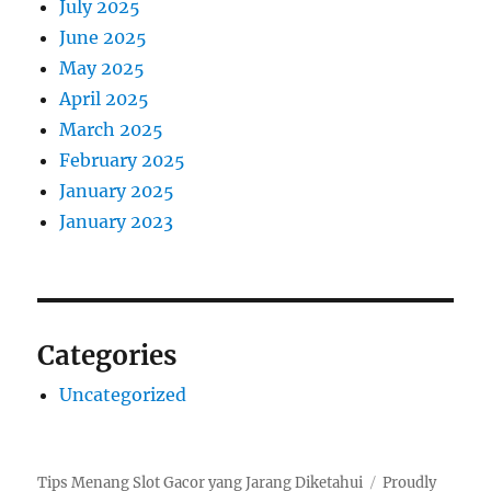
July 2025
June 2025
May 2025
April 2025
March 2025
February 2025
January 2025
January 2023
Categories
Uncategorized
Tips Menang Slot Gacor yang Jarang Diketahui
Proudly