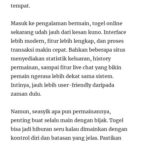
tempat.
Masuk ke pengalaman bermain, togel online
sekarang udah jauh dari kesan kuno. Interface
lebih modern, fitur lebih lengkap, dan proses
transaksi makin cepat. Bahkan beberapa situs
menyediakan statistik keluaran, history
permainan, sampai fitur live chat yang bikin
pemain ngerasa lebih dekat sama sistem.
Intinya, jauh lebih user-friendly daripada
zaman dulu.
Namun, seasyik apa pun permainannya,
penting buat selalu main dengan bijak. Togel
bisa jadi hiburan seru kalau dimainkan dengan
kontrol diri dan batasan yang jelas. Pastikan