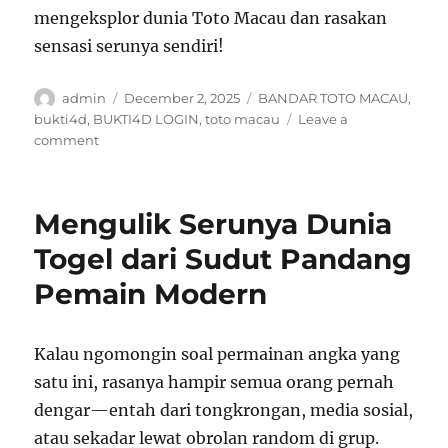
mengeksplor dunia Toto Macau dan rasakan
sensasi serunya sendiri!
Author
Posted
Tags
admin
December 2, 2025
BANDAR TOTO MACAU
,
on
bukti4d
,
BUKTI4D LOGIN
,
toto macau
Leave a
on
comment
Serunya
Menyelami
Dunia
Mengulik Serunya Dunia
Toto
Macau:
Togel dari Sudut Pandang
Panduan
Pemain Modern
untuk
Pemain
Pemula
Kalau ngomongin soal permainan angka yang
satu ini, rasanya hampir semua orang pernah
dengar—entah dari tongkrongan, media sosial,
atau sekadar lewat obrolan random di grup.