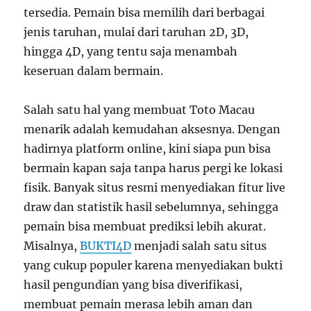
tersedia. Pemain bisa memilih dari berbagai
jenis taruhan, mulai dari taruhan 2D, 3D,
hingga 4D, yang tentu saja menambah
keseruan dalam bermain.
Salah satu hal yang membuat Toto Macau
menarik adalah kemudahan aksesnya. Dengan
hadirnya platform online, kini siapa pun bisa
bermain kapan saja tanpa harus pergi ke lokasi
fisik. Banyak situs resmi menyediakan fitur live
draw dan statistik hasil sebelumnya, sehingga
pemain bisa membuat prediksi lebih akurat.
Misalnya,
BUKTI4D
menjadi salah satu situs
yang cukup populer karena menyediakan bukti
hasil pengundian yang bisa diverifikasi,
membuat pemain merasa lebih aman dan