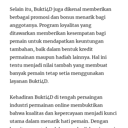
Selain itu, Bukti4D juga dikenal memberikan
berbagai promosi dan bonus menarik bagi
anggotanya. Program loyalitas yang
ditawarkan memberikan kesempatan bagi
pemain untuk mendapatkan keuntungan
tambahan, baik dalam bentuk kredit
permainan maupun hadiah lainnya. Hal ini
tentu menjadi nilai tambah yang membuat
banyak pemain tetap setia menggunakan
layanan Bukti4D.
Kehadiran Bukti4D di tengah persaingan
industri permainan online membuktikan
bahwa kualitas dan kepercayaan menjadi kunci
utama dalam menarik hati pemain. Dengan