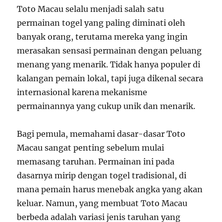
Toto Macau selalu menjadi salah satu
permainan togel yang paling diminati oleh
banyak orang, terutama mereka yang ingin
merasakan sensasi permainan dengan peluang
menang yang menarik. Tidak hanya populer di
kalangan pemain lokal, tapi juga dikenal secara
internasional karena mekanisme
permainannya yang cukup unik dan menarik.
Bagi pemula, memahami dasar-dasar Toto
Macau sangat penting sebelum mulai
memasang taruhan. Permainan ini pada
dasarnya mirip dengan togel tradisional, di
mana pemain harus menebak angka yang akan
keluar. Namun, yang membuat Toto Macau
berbeda adalah variasi jenis taruhan yang