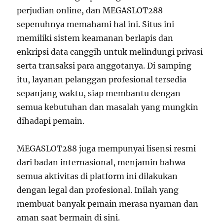
perjudian online, dan MEGASLOT288
sepenuhnya memahami hal ini. Situs ini
memiliki sistem keamanan berlapis dan
enkripsi data canggih untuk melindungi privasi
serta transaksi para anggotanya. Di samping
itu, layanan pelanggan profesional tersedia
sepanjang waktu, siap membantu dengan
semua kebutuhan dan masalah yang mungkin
dihadapi pemain.
MEGASLOT288 juga mempunyai lisensi resmi
dari badan internasional, menjamin bahwa
semua aktivitas di platform ini dilakukan
dengan legal dan profesional. Inilah yang
membuat banyak pemain merasa nyaman dan
aman saat bermain di sini.