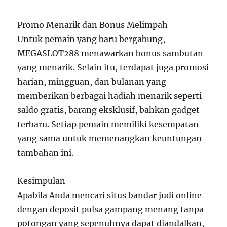
Promo Menarik dan Bonus Melimpah
Untuk pemain yang baru bergabung,
MEGASLOT288 menawarkan bonus sambutan
yang menarik. Selain itu, terdapat juga promosi
harian, mingguan, dan bulanan yang
memberikan berbagai hadiah menarik seperti
saldo gratis, barang eksklusif, bahkan gadget
terbaru. Setiap pemain memiliki kesempatan
yang sama untuk memenangkan keuntungan
tambahan ini.
Kesimpulan
Apabila Anda mencari situs bandar judi online
dengan deposit pulsa gampang menang tanpa
potongan yang sepenuhnya dapat diandalkan,