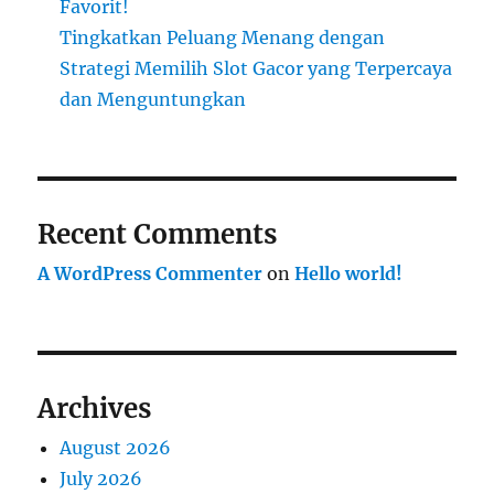
Favorit!
Tingkatkan Peluang Menang dengan
Strategi Memilih Slot Gacor yang Terpercaya
dan Menguntungkan
Recent Comments
A WordPress Commenter
on
Hello world!
Archives
August 2026
July 2026