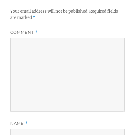
Your email address will not be published.
Required fields
are marked
*
COMMENT
*
NAME
*