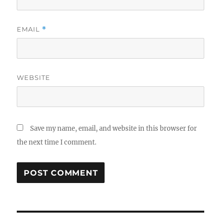
EMAIL
*
WEBSITE
Save my name, email, and website in this browser for
the next time I comment.