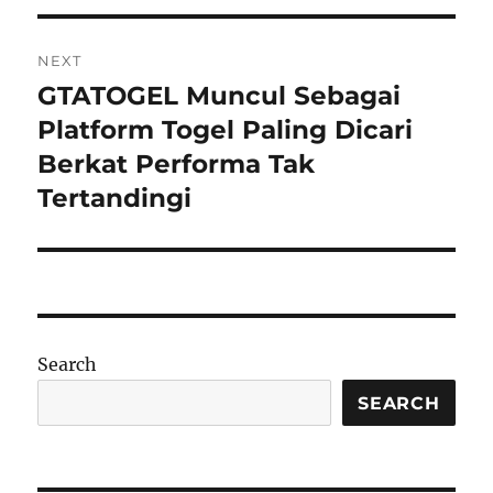
NEXT
GTATOGEL Muncul Sebagai
Next
post:
Platform Togel Paling Dicari
Berkat Performa Tak
Tertandingi
Search
SEARCH