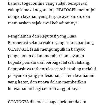
bandar togel online yang sudah beroperasi
cukup lama di negara ini, GTATOGEL menonjol
dengan layanan yang terpercaya, aman, dan
memuaskan sejak awal kehadirannya.
Pengalaman dan Reputasi yang Luas
Beroperasi selama waktu yang cukup panjang,
GTATOGEL telah mengumpulkan banyak
pengalaman dalam memberikan layanan
kepada pemain dari berbagai latar belakang.
Reputasinya terbentuk secara bertahap melalui
pelayanan yang profesional, sistem keamanan
yang ketat, dan upaya dalam memberikan
kenyamanan bagi seluruh anggotanya.
GTATOGEL dikenal sebagai pelopor dalam