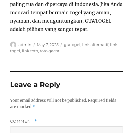
paling tua dan dipercaya di Indonesia. Jika Anda
mencari tempat bermain togel yang aman,
nyaman, dan menguntungkan, GTATOGEL
adalah pilihan yang sangat tepat.
Author
Posted
Tags
admin
May 7, 2025
gtatogel
,
link alternatif
,
link
on
togel
,
link toto
,
toto gacor
Leave a Reply
Your email address will not be published.
Required fields
are marked
*
COMMENT
*