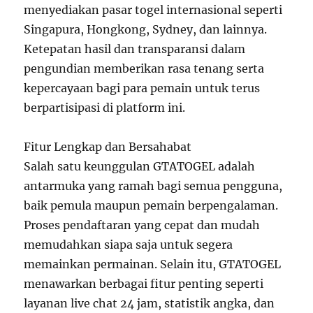
menyediakan pasar togel internasional seperti
Singapura, Hongkong, Sydney, dan lainnya.
Ketepatan hasil dan transparansi dalam
pengundian memberikan rasa tenang serta
kepercayaan bagi para pemain untuk terus
berpartisipasi di platform ini.
Fitur Lengkap dan Bersahabat
Salah satu keunggulan GTATOGEL adalah
antarmuka yang ramah bagi semua pengguna,
baik pemula maupun pemain berpengalaman.
Proses pendaftaran yang cepat dan mudah
memudahkan siapa saja untuk segera
memainkan permainan. Selain itu, GTATOGEL
menawarkan berbagai fitur penting seperti
layanan live chat 24 jam, statistik angka, dan