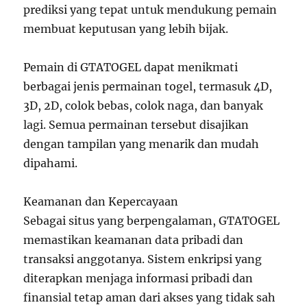
prediksi yang tepat untuk mendukung pemain
membuat keputusan yang lebih bijak.
Pemain di GTATOGEL dapat menikmati
berbagai jenis permainan togel, termasuk 4D,
3D, 2D, colok bebas, colok naga, dan banyak
lagi. Semua permainan tersebut disajikan
dengan tampilan yang menarik dan mudah
dipahami.
Keamanan dan Kepercayaan
Sebagai situs yang berpengalaman, GTATOGEL
memastikan keamanan data pribadi dan
transaksi anggotanya. Sistem enkripsi yang
diterapkan menjaga informasi pribadi dan
finansial tetap aman dari akses yang tidak sah