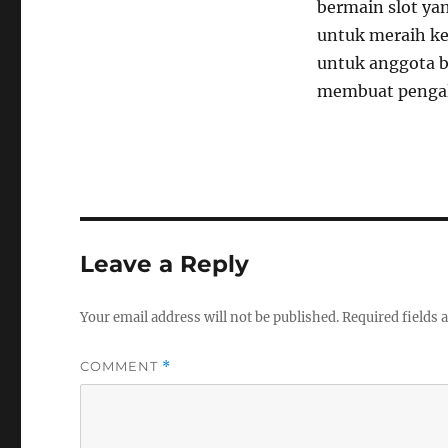
bermain slot ya
untuk meraih ke
untuk anggota b
membuat penga
Leave a Reply
Your email address will not be published.
Required fields
COMMENT
*