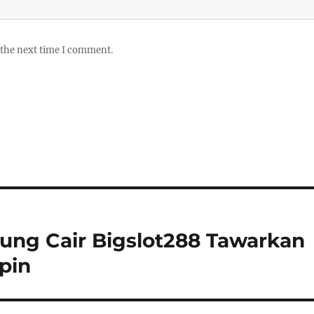
 the next time I comment.
ung Cair Bigslot288 Tawarkan
Spin