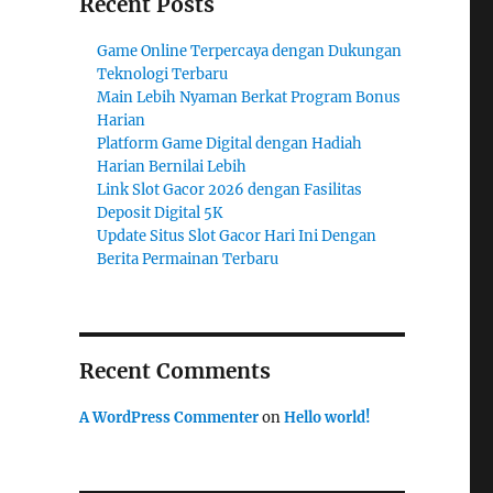
Recent Posts
Game Online Terpercaya dengan Dukungan
Teknologi Terbaru
Main Lebih Nyaman Berkat Program Bonus
Harian
Platform Game Digital dengan Hadiah
Harian Bernilai Lebih
Link Slot Gacor 2026 dengan Fasilitas
Deposit Digital 5K
Update Situs Slot Gacor Hari Ini Dengan
Berita Permainan Terbaru
Recent Comments
A WordPress Commenter
on
Hello world!