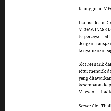
Keunggulan MEG
Lisensi Resmi G
MEGAWIN288 bero
terpercaya. Hal
dengan transpar
kenyamanan bag
Slot Menarik d
Fitur menarik 
yang ditawarkan
kesempatan kep
Maxwin — hadiah
Server Slot Tha