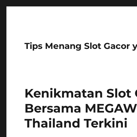
Tips Menang Slot Gacor 
Kenikmatan Slot 
Bersama MEGAWIN
Thailand Terkini