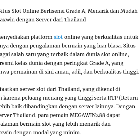
us Slot Online Berlisensi Grade A, Menarik dan Mudah
xwin dengan Server dari Thailand
nyediakan platform
slot
online yang berkualitas untuk
ya dengan pengalaman bermain yang luar biasa. Situs
agai salah satu yang terbaik dalam dunia slot online,
 resmi kelas dunia dengan peringkat Grade A, yang
a permainan di sini aman, adil, dan berkualitas tinggi.
aatkan server slot dari Thailand, yang dikenal di
 karena peluang menang yang tinggi serta RTP (Return
 lebih baik dibandingkan dengan server lainnya. Dengan
server Thailand, para pemain MEGAWIN288 dapat
laman bermain slot yang lebih menarik dan
win dengan modal yang minim.