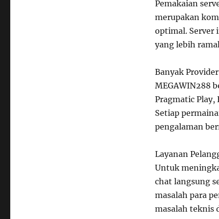
Pemakaian server
merupakan kom
optimal. Server
yang lebih rama
Banyak Provider
MEGAWIN288 beke
Pragmatic Play,
Setiap permaina
pengalaman ber
Layanan Pelang
Untuk meningka
chat langsung 
masalah para pem
masalah teknis 