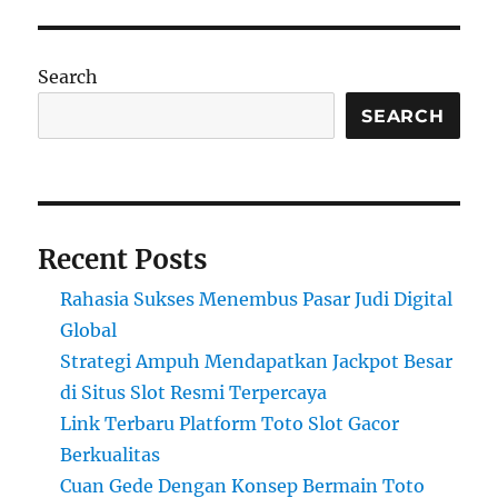
Search
SEARCH
Recent Posts
Rahasia Sukses Menembus Pasar Judi Digital
Global
Strategi Ampuh Mendapatkan Jackpot Besar
di Situs Slot Resmi Terpercaya
Link Terbaru Platform Toto Slot Gacor
Berkualitas
Cuan Gede Dengan Konsep Bermain Toto