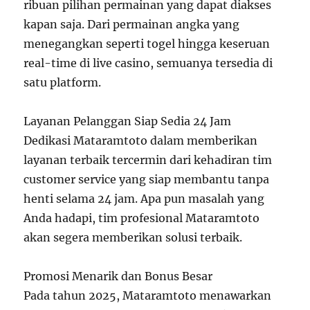
ribuan pilihan permainan yang dapat diakses
kapan saja. Dari permainan angka yang
menegangkan seperti togel hingga keseruan
real-time di live casino, semuanya tersedia di
satu platform.
Layanan Pelanggan Siap Sedia 24 Jam
Dedikasi Mataramtoto dalam memberikan
layanan terbaik tercermin dari kehadiran tim
customer service yang siap membantu tanpa
henti selama 24 jam. Apa pun masalah yang
Anda hadapi, tim profesional Mataramtoto
akan segera memberikan solusi terbaik.
Promosi Menarik dan Bonus Besar
Pada tahun 2025, Mataramtoto menawarkan