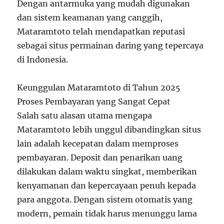
Dengan antarmuka yang mudah digunakan
dan sistem keamanan yang canggih,
Mataramtoto telah mendapatkan reputasi
sebagai situs permainan daring yang tepercaya
di Indonesia.
Keunggulan Mataramtoto di Tahun 2025
Proses Pembayaran yang Sangat Cepat
Salah satu alasan utama mengapa
Mataramtoto lebih unggul dibandingkan situs
lain adalah kecepatan dalam memproses
pembayaran. Deposit dan penarikan uang
dilakukan dalam waktu singkat, memberikan
kenyamanan dan kepercayaan penuh kepada
para anggota. Dengan sistem otomatis yang
modern, pemain tidak harus menunggu lama