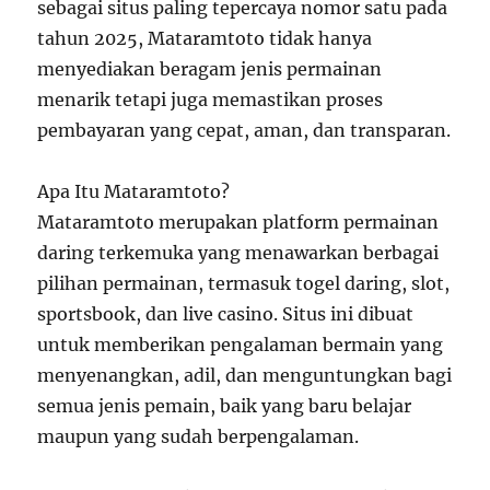
sebagai situs paling tepercaya nomor satu pada
tahun 2025, Mataramtoto tidak hanya
menyediakan beragam jenis permainan
menarik tetapi juga memastikan proses
pembayaran yang cepat, aman, dan transparan.
Apa Itu Mataramtoto?
Mataramtoto merupakan platform permainan
daring terkemuka yang menawarkan berbagai
pilihan permainan, termasuk togel daring, slot,
sportsbook, dan live casino. Situs ini dibuat
untuk memberikan pengalaman bermain yang
menyenangkan, adil, dan menguntungkan bagi
semua jenis pemain, baik yang baru belajar
maupun yang sudah berpengalaman.