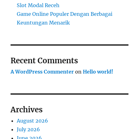
Slot Modal Receh
Game Online Populer Dengan Berbagai
Keuntungan Menarik
Recent Comments
A WordPress Commenter
on
Hello world!
Archives
August 2026
July 2026
June 2026