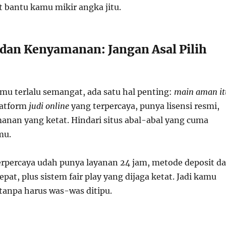
 bantu kamu mikir angka jitu.
an Kenyamanan: Jangan Asal Pilih
mu terlalu semangat, ada satu hal penting:
main aman it
platform
judi online
yang terpercaya, punya lisensi resmi,
anan yang ketat. Hindari situs abal-abal yang cuma
mu.
terpercaya udah punya layanan 24 jam, metode deposit d
pat, plus sistem fair play yang dijaga ketat. Jadi kamu
 tanpa harus was-was ditipu.