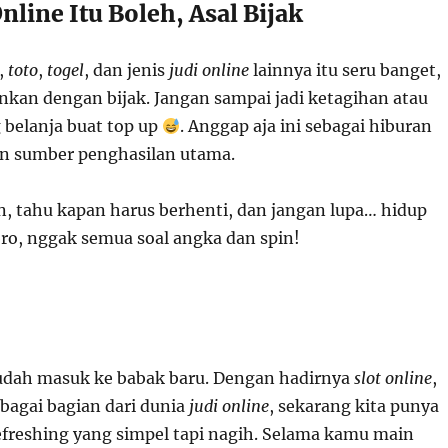
nline Itu Boleh, Asal Bijak
,
toto
,
togel
, dan jenis
judi online
lainnya itu seru banget,
inkan dengan bijak. Jangan sampai jadi ketagihan atau
 belanja buat top up
. Anggap aja ini sebagai hiburan
n sumber penghasilan utama.
n, tahu kapan harus berhenti, dan jangan lupa… hidup
ro, nggak semua soal angka dan spin!
 udah masuk ke babak baru. Dengan hadirnya
slot online
,
bagai bagian dari dunia
judi online
, sekarang kita punya
refreshing yang simpel tapi nagih. Selama kamu main