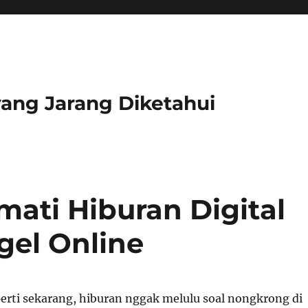
yang Jarang Diketahui
mati Hiburan Digital
ogel Online
eperti sekarang, hiburan nggak melulu soal nongkrong di