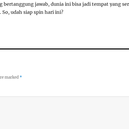
 bertanggung jawab, dunia ini bisa jadi tempat yang se
 So, udah siap spin hari ini?
 are marked
*