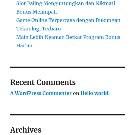
Slot Paling Menguntungkan dan Nikmati
Bonus Melimpah
Game Online Terpercaya dengan Dukungan
Teknologi Terbaru
Main Lebih Nyaman Berkat Program Bonus
Harian
Recent Comments
A WordPress Commenter
on
Hello world!
Archives