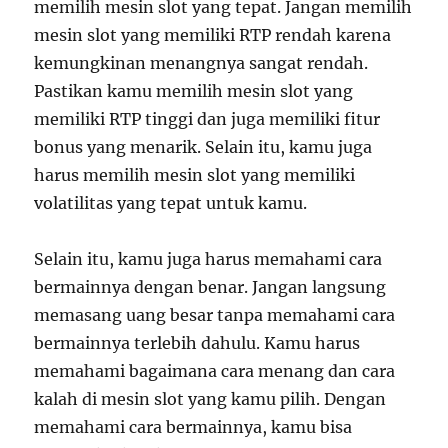
memilih mesin slot yang tepat. Jangan memilih
mesin slot yang memiliki RTP rendah karena
kemungkinan menangnya sangat rendah.
Pastikan kamu memilih mesin slot yang
memiliki RTP tinggi dan juga memiliki fitur
bonus yang menarik. Selain itu, kamu juga
harus memilih mesin slot yang memiliki
volatilitas yang tepat untuk kamu.
Selain itu, kamu juga harus memahami cara
bermainnya dengan benar. Jangan langsung
memasang uang besar tanpa memahami cara
bermainnya terlebih dahulu. Kamu harus
memahami bagaimana cara menang dan cara
kalah di mesin slot yang kamu pilih. Dengan
memahami cara bermainnya, kamu bisa