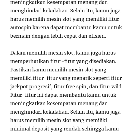
meningkatkan kesempatan menang dan
menghindari kekalahan. Selain itu, kamu juga
harus memilih mesin slot yang memiliki fitur
autospin karena dapat membantu kamu untuk
bermain dengan lebih cepat dan efisien.
Dalam memilih mesin slot, kamu juga harus
memperhatikan fitur-fitur yang disediakan.
Pastikan kamu memilih mesin slot yang
memiliki fitur-fitur yang menarik seperti fitur
jackpot progresif, fitur free spin, dan fitur wild.
Fitur-fitur ini dapat membantu kamu untuk
meningkatkan kesempatan menang dan
menghindari kekalahan. Selain itu, kamu juga
harus memilih mesin slot yang memiliki
minimal deposit yang rendah sehingga kamu