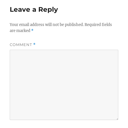
Leave a Reply
Your email address will not be published.
Required fields
are marked
*
COMMENT
*