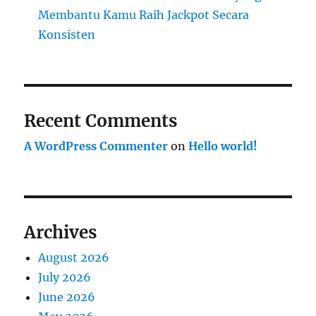
Membantu Kamu Raih Jackpot Secara
Konsisten
Recent Comments
A WordPress Commenter
on
Hello world!
Archives
August 2026
July 2026
June 2026