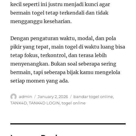
kecil seperti ini justru menjadi kunci agar
bermain togel tetap terkendali dan tidak
mengganggu keseharian.
Dengan pengaturan waktu, modal, dan pola
pikir yang tepat, main togel di waktu luang bisa
tetap fokus, terkontrol, dan terasa lebih
menyenangkan. Bukan soal seberapa sering
bermain, tapi seberapa bijak kamu mengelola
setiap momen yang ada.
Author
Posted
Tags
admin
January 2, 2026
bandar togel online
,
on
TANK4D
,
TANK4D LOGIN
,
togel online