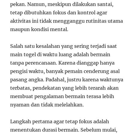
pekan. Namun, meskipun dilakukan santai,
tetap dibutuhkan fokus dan kontrol agar
aktivitas ini tidak mengganggu rutinitas utama
maupun kondisi mental.
Salah satu kesalahan yang sering terjadi saat
main togel di waktu luang adalah bermain
tanpa perencanaan. Karena dianggap hanya
pengisi waktu, banyak pemain cenderung asal
pasang angka. Padahal, justru karena waktunya
terbatas, pendekatan yang lebih terarah akan
membuat pengalaman bermain terasa lebih
nyaman dan tidak melelahkan.
Langkah pertama agar tetap fokus adalah
menentukan durasi bermain. Sebelum mulai,