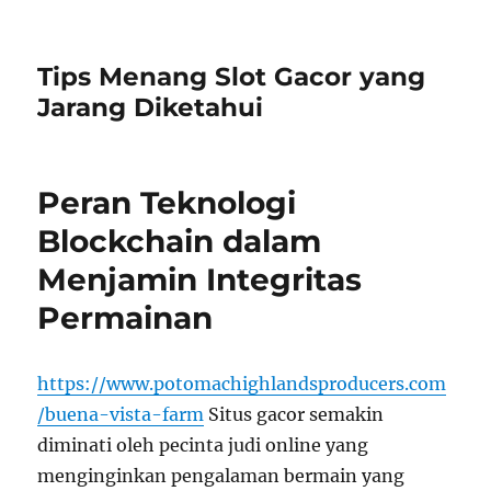
Tips Menang Slot Gacor yang
Jarang Diketahui
Peran Teknologi
Blockchain dalam
Menjamin Integritas
Permainan
https://www.potomachighlandsproducers.com
/buena-vista-farm
Situs gacor semakin
diminati oleh pecinta judi online yang
menginginkan pengalaman bermain yang