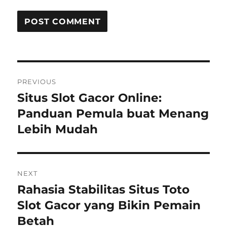
Post
PREVIOUS
navigation
Situs Slot Gacor Online:
Previous
post:
Panduan Pemula buat Menang
Lebih Mudah
NEXT
Rahasia Stabilitas Situs Toto
Next
post:
Slot Gacor yang Bikin Pemain
Betah