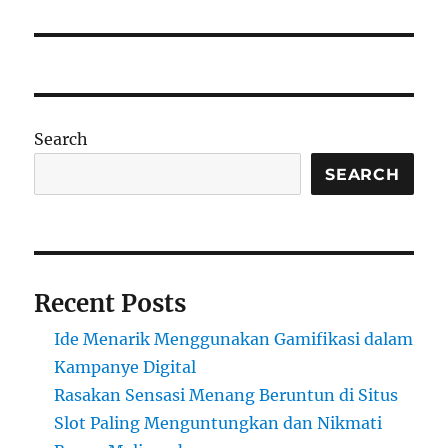
Search
SEARCH
Recent Posts
Ide Menarik Menggunakan Gamifikasi dalam
Kampanye Digital
Rasakan Sensasi Menang Beruntun di Situs
Slot Paling Menguntungkan dan Nikmati