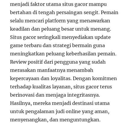
menjadi faktor utama situs gacor mampu
bertahan di tengah persaingan sengit. Pemain
selalu mencari platform yang menawarkan
keadilan dan peluang besar untuk menang.
Situs gacor seringkali menyediakan update
game terbaru dan strategi bermain guna
meningkatkan peluang keberhasilan pemain.
Review positif dari pengguna yang sudah
merasakan manfaatnya menambah
kepercayaan dan loyalitas. Dengan komitmen
terhadap kualitas layanan, situs gacor terus
berinovasi dan menjaga integritasnya.
Hasilnya, mereka menjadi destinasi utama
untuk pengalaman judi online yang aman,
menyenangkan, dan menguntungkan.