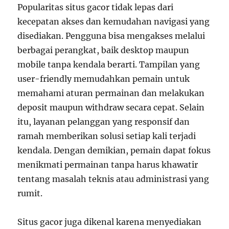
Popularitas situs gacor tidak lepas dari
kecepatan akses dan kemudahan navigasi yang
disediakan. Pengguna bisa mengakses melalui
berbagai perangkat, baik desktop maupun
mobile tanpa kendala berarti. Tampilan yang
user-friendly memudahkan pemain untuk
memahami aturan permainan dan melakukan
deposit maupun withdraw secara cepat. Selain
itu, layanan pelanggan yang responsif dan
ramah memberikan solusi setiap kali terjadi
kendala. Dengan demikian, pemain dapat fokus
menikmati permainan tanpa harus khawatir
tentang masalah teknis atau administrasi yang
rumit.
Situs gacor juga dikenal karena menyediakan