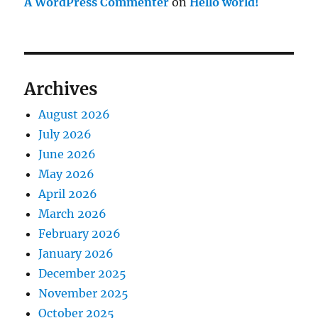
A WordPress Commenter
on
Hello world!
Archives
August 2026
July 2026
June 2026
May 2026
April 2026
March 2026
February 2026
January 2026
December 2025
November 2025
October 2025