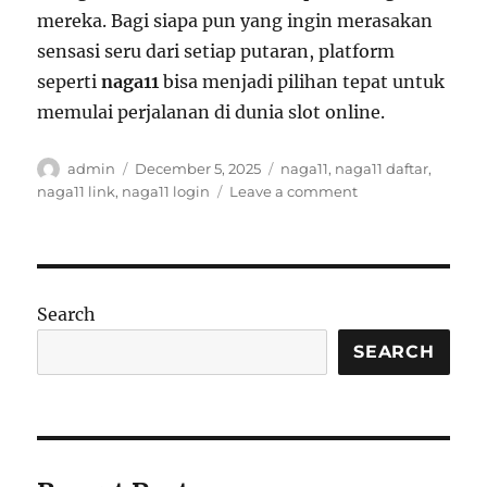
mereka. Bagi siapa pun yang ingin merasakan
sensasi seru dari setiap putaran, platform
seperti
naga11
bisa menjadi pilihan tepat untuk
memulai perjalanan di dunia slot online.
Author
Posted
Tags
admin
December 5, 2025
naga11
,
naga11 daftar
,
on
on
naga11 link
,
naga11 login
Leave a comment
Menyelami
Keseruan
Dunia
Slot
Online
Search
SEARCH