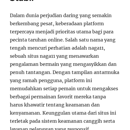
Dalam dunia perjudian daring yang semakin
berkembang pesat, keberadaan platform
terpercaya menjadi prioritas utama bagi para
pecinta taruhan online. Salah satu nama yang
tengah mencuri perhatian adalah naga11,
sebuah situs naga11 yang menawarkan
pengalaman bermain yang mengasyikkan dan
penuh tantangan. Dengan tampilan antarmuka
yang ramah pengguna, platform ini
memudahkan setiap pemain untuk mengakses
berbagai permainan favorit mereka tanpa
harus khawatir tentang keamanan dan
kenyamanan. Keunggulan utama dari situs ini
terletak pada sistem keamanan canggih serta
layanan pelanggan yang responsif,