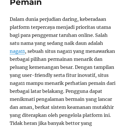
Pemain
Situs
Slot
Terpercaya
Dalam dunia perjudian daring, keberadaan
dengan
RTP
platform terpercaya menjadi prioritas utama
Stabil
bagi para penggemar taruhan online. Salah
satu nama yang sedang naik daun adalah
naga11
, sebuah situs naga11 yang menawarkan
berbagai pilihan permainan menarik dan
peluang kemenangan besar. Dengan tampilan
yang user-friendly serta fitur inovatif, situs
naga11 mampu menarik perhatian pemain dari
berbagai latar belakang. Pengguna dapat
menikmati pengalaman bermain yang lancar
dan aman, berkat sistem keamanan mutakhir
yang diterapkan oleh pengelola platform ini.
Tidak heran jika banyak bettor yang