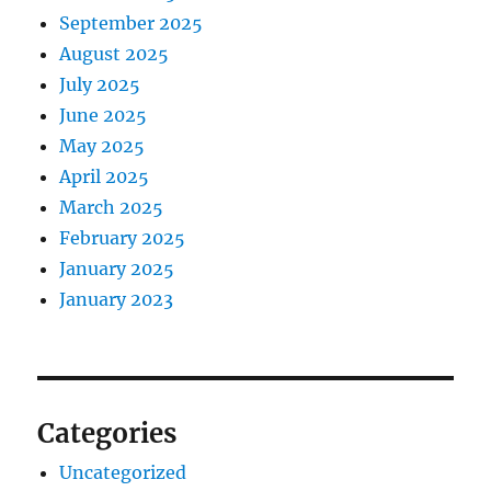
September 2025
August 2025
July 2025
June 2025
May 2025
April 2025
March 2025
February 2025
January 2025
January 2023
Categories
Uncategorized