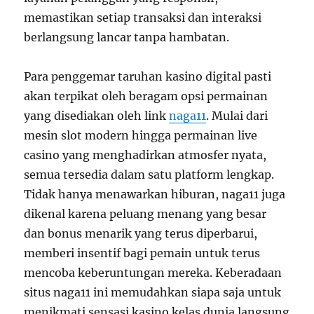
memastikan setiap transaksi dan interaksi
berlangsung lancar tanpa hambatan.
Para penggemar taruhan kasino digital pasti
akan terpikat oleh beragam opsi permainan
yang disediakan oleh link
naga11
. Mulai dari
mesin slot modern hingga permainan live
casino yang menghadirkan atmosfer nyata,
semua tersedia dalam satu platform lengkap.
Tidak hanya menawarkan hiburan, naga11 juga
dikenal karena peluang menang yang besar
dan bonus menarik yang terus diperbarui,
memberi insentif bagi pemain untuk terus
mencoba keberuntungan mereka. Keberadaan
situs naga11 ini memudahkan siapa saja untuk
menikmati sensasi kasino kelas dunia langsung