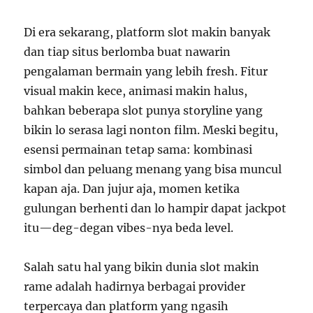
Di era sekarang, platform slot makin banyak
dan tiap situs berlomba buat nawarin
pengalaman bermain yang lebih fresh. Fitur
visual makin kece, animasi makin halus,
bahkan beberapa slot punya storyline yang
bikin lo serasa lagi nonton film. Meski begitu,
esensi permainan tetap sama: kombinasi
simbol dan peluang menang yang bisa muncul
kapan aja. Dan jujur aja, momen ketika
gulungan berhenti dan lo hampir dapat jackpot
itu—deg-degan vibes-nya beda level.
Salah satu hal yang bikin dunia slot makin
rame adalah hadirnya berbagai provider
terpercaya dan platform yang ngasih