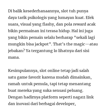
Di balik kesederhanaannya, slot tuh punya
daya tarik psikologis yang lumayan kuat. Efek
suara, visual yang flashy, dan pola reward acak
bikin permainan ini terasa hidup. Hal ini juga
yang bikin pemain selalu berharap “sekali lagi
mungkin bisa jackpot”. That’s the magic—atau
jebakan? Ya tergantung lo lihatnya dari sisi
mana.
Kesimpulannya, slot online tetap jadi salah
satu game favorit karena mudah dimainkan,
ramah untuk pemula, tapi tetap menantang
buat mereka yang suka sensasi peluang.
Dengan hadirnya platform seperti naga11 link
dan inovasi dari berbagai developer,