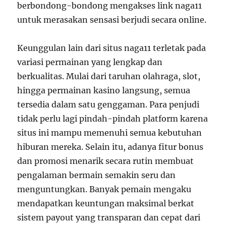
berbondong-bondong mengakses link naga11
untuk merasakan sensasi berjudi secara online.
Keunggulan lain dari situs naga11 terletak pada
variasi permainan yang lengkap dan
berkualitas. Mulai dari taruhan olahraga, slot,
hingga permainan kasino langsung, semua
tersedia dalam satu genggaman. Para penjudi
tidak perlu lagi pindah-pindah platform karena
situs ini mampu memenuhi semua kebutuhan
hiburan mereka. Selain itu, adanya fitur bonus
dan promosi menarik secara rutin membuat
pengalaman bermain semakin seru dan
menguntungkan. Banyak pemain mengaku
mendapatkan keuntungan maksimal berkat
sistem payout yang transparan dan cepat dari