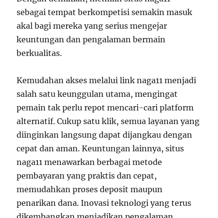
sebagai tempat berkompetisi semakin masuk
akal bagi mereka yang serius mengejar
keuntungan dan pengalaman bermain
berkualitas.
Kemudahan akses melalui link naga11 menjadi
salah satu keunggulan utama, mengingat
pemain tak perlu repot mencari-cari platform
alternatif. Cukup satu klik, semua layanan yang
diinginkan langsung dapat dijangkau dengan
cepat dan aman. Keuntungan lainnya, situs
naga11 menawarkan berbagai metode
pembayaran yang praktis dan cepat,
memudahkan proses deposit maupun
penarikan dana. Inovasi teknologi yang terus
dikembangkan menjadikan pengalaman