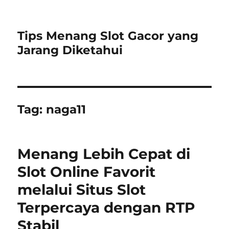
Tips Menang Slot Gacor yang
Jarang Diketahui
Tag:
naga11
Menang Lebih Cepat di
Slot Online Favorit
melalui Situs Slot
Terpercaya dengan RTP
Stabil