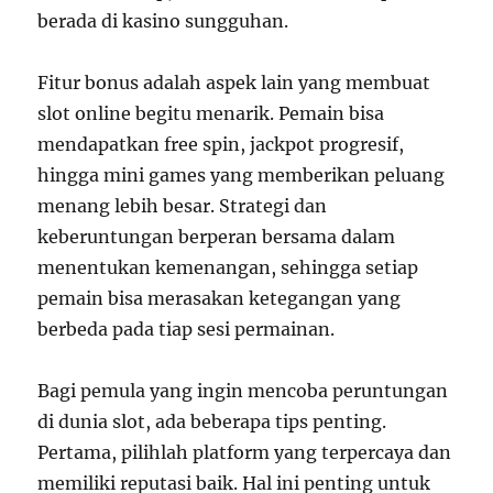
berada di kasino sungguhan.
Fitur bonus adalah aspek lain yang membuat
slot online begitu menarik. Pemain bisa
mendapatkan free spin, jackpot progresif,
hingga mini games yang memberikan peluang
menang lebih besar. Strategi dan
keberuntungan berperan bersama dalam
menentukan kemenangan, sehingga setiap
pemain bisa merasakan ketegangan yang
berbeda pada tiap sesi permainan.
Bagi pemula yang ingin mencoba peruntungan
di dunia slot, ada beberapa tips penting.
Pertama, pilihlah platform yang terpercaya dan
memiliki reputasi baik. Hal ini penting untuk