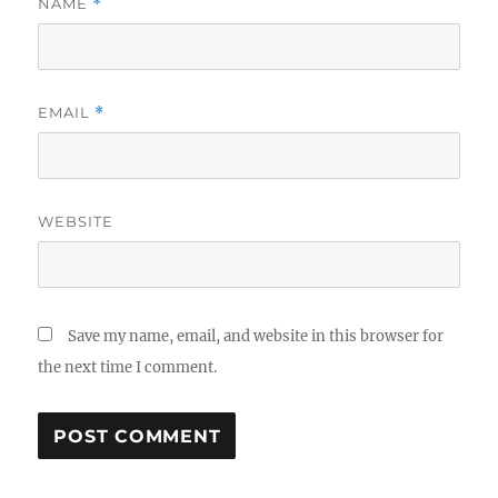
NAME
*
EMAIL
*
WEBSITE
Save my name, email, and website in this browser for
the next time I comment.