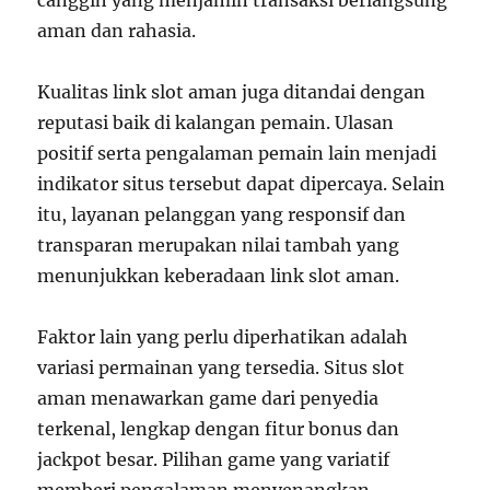
canggih yang menjamin transaksi berlangsung
aman dan rahasia.
Kualitas link slot aman juga ditandai dengan
reputasi baik di kalangan pemain. Ulasan
positif serta pengalaman pemain lain menjadi
indikator situs tersebut dapat dipercaya. Selain
itu, layanan pelanggan yang responsif dan
transparan merupakan nilai tambah yang
menunjukkan keberadaan link slot aman.
Faktor lain yang perlu diperhatikan adalah
variasi permainan yang tersedia. Situs slot
aman menawarkan game dari penyedia
terkenal, lengkap dengan fitur bonus dan
jackpot besar. Pilihan game yang variatif