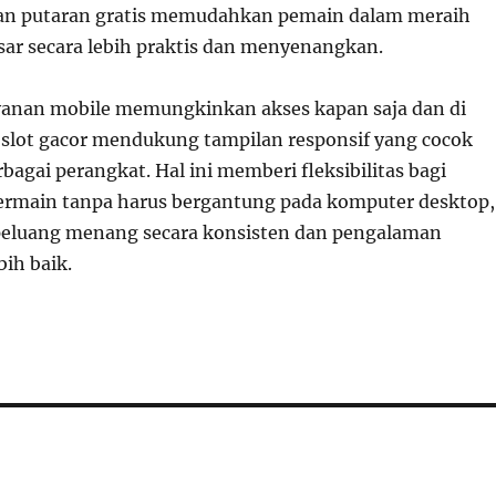
dan putaran gratis memudahkan pemain dalam meraih
r secara lebih praktis dan menyenangkan.
yanan mobile memungkinkan akses kapan saja dan di
s slot gacor mendukung tampilan responsif yang cocok
bagai perangkat. Hal ini memberi fleksibilitas bagi
ermain tanpa harus bergantung pada komputer desktop,
eluang menang secara konsisten dan pengalaman
ih baik.