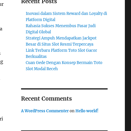
Recent Posts
ur
Inovasi dalam Sistem Reward dan Loyalty di
Platform Digital
Rahasia Sukses Menembus Pasar Judi
a
Digital Global
Strategi Ampuh Mendapatkan Jackpot
Besar di Situs Slot Resmi Terpercaya
Link Terbaru Platform Toto Slot Gacor
s
Berkualitas
ng
Cuan Gede Dengan Konsep Bermain Toto
Slot Modal Receh
a
Recent Comments
A WordPress Commenter
on
Hello world!
ri