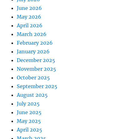
June 2026
May 2026
April 2026
March 2026
February 2026
January 2026
December 2025
November 2025
October 2025
September 2025
August 2025
July 2025
June 2025
May 2025
April 2025
March 2025