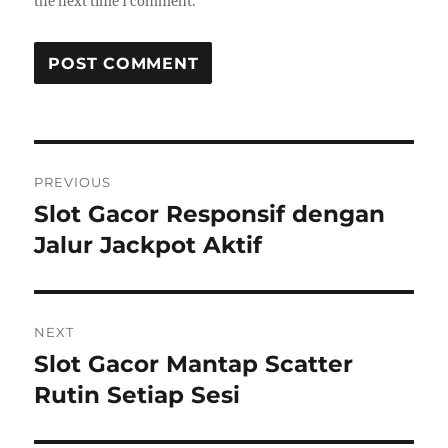
the next time I comment.
Post
PREVIOUS
navigation
Slot Gacor Responsif dengan
Previous
post:
Jalur Jackpot Aktif
NEXT
Slot Gacor Mantap Scatter
Next
post:
Rutin Setiap Sesi