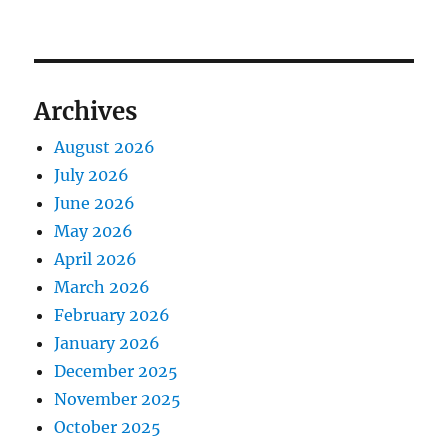
Archives
August 2026
July 2026
June 2026
May 2026
April 2026
March 2026
February 2026
January 2026
December 2025
November 2025
October 2025