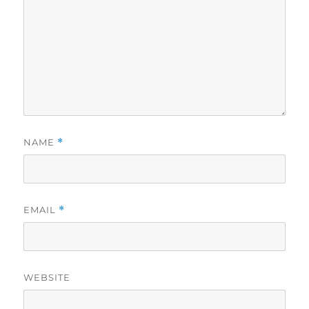
NAME
*
EMAIL
*
WEBSITE