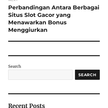
Perbandingan Antara Berbagai
Next
post:
Situs Slot Gacor yang
Menawarkan Bonus
Menggiurkan
Search
SEARCH
Recent Posts