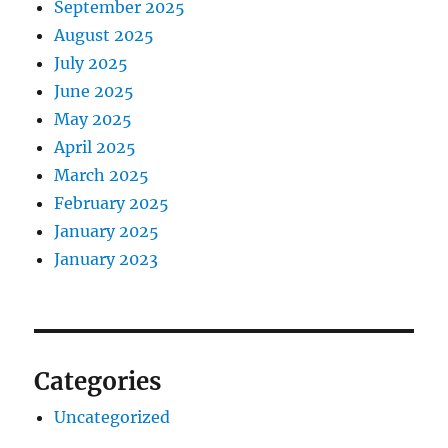
September 2025
August 2025
July 2025
June 2025
May 2025
April 2025
March 2025
February 2025
January 2025
January 2023
Categories
Uncategorized