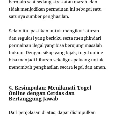
bermain saat sedang stres atau marah, dan
tidak menjadikan permainan ini sebagai satu-
satunya sumber penghasilan.
Selain itu, pastikan untuk mengikuti aturan
dan regulasi yang berlaku serta menghindari
permainan ilegal yang bisa berujung masalah
hukum. Dengan sikap yang bijak, togel online
bisa menjadi hiburan sekaligus peluang untuk
menambah penghasilan secara legal dan aman.
5. Kesimpulan: Menikmati Togel
Online dengan Cerdas dan
Bertanggung Jawab
Dari penjelasan di atas, dapat disimpulkan