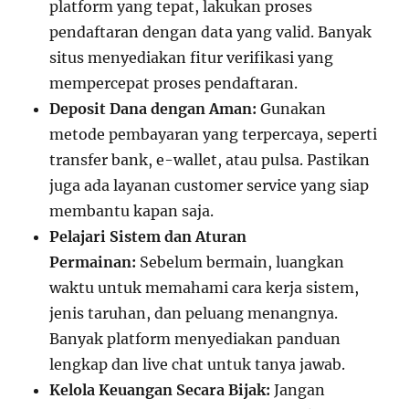
platform yang tepat, lakukan proses
pendaftaran dengan data yang valid. Banyak
situs menyediakan fitur verifikasi yang
mempercepat proses pendaftaran.
Deposit Dana dengan Aman:
Gunakan
metode pembayaran yang terpercaya, seperti
transfer bank, e-wallet, atau pulsa. Pastikan
juga ada layanan customer service yang siap
membantu kapan saja.
Pelajari Sistem dan Aturan
Permainan:
Sebelum bermain, luangkan
waktu untuk memahami cara kerja sistem,
jenis taruhan, dan peluang menangnya.
Banyak platform menyediakan panduan
lengkap dan live chat untuk tanya jawab.
Kelola Keuangan Secara Bijak:
Jangan