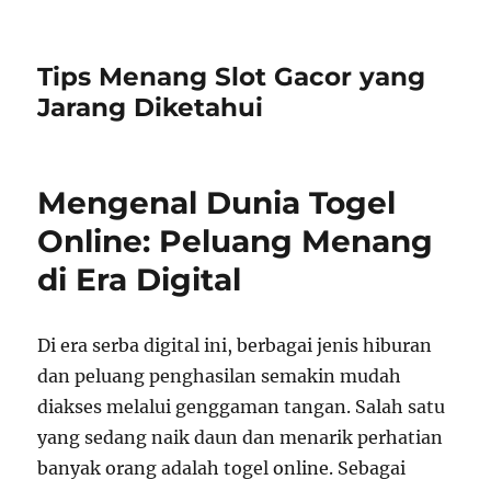
Tips Menang Slot Gacor yang
Jarang Diketahui
Mengenal Dunia Togel
Online: Peluang Menang
di Era Digital
Di era serba digital ini, berbagai jenis hiburan
dan peluang penghasilan semakin mudah
diakses melalui genggaman tangan. Salah satu
yang sedang naik daun dan menarik perhatian
banyak orang adalah togel online. Sebagai