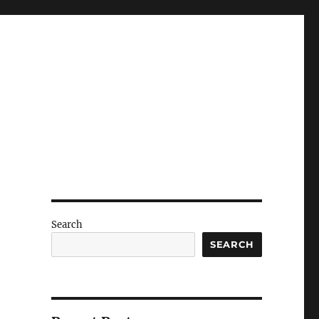
Search
SEARCH