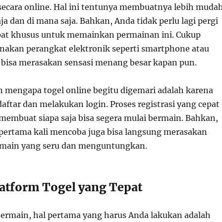
secara online. Hal ini tentunya membuatnya lebih muda
ja dan di mana saja. Bahkan, Anda tidak perlu lagi pergi
at khusus untuk memainkan permainan ini. Cukup
akan perangkat elektronik seperti smartphone atau
bisa merasakan sensasi menang besar kapan pun.
an mengapa togel online begitu digemari adalah karena
tar dan melakukan login. Proses registrasi yang cepat
 membuat siapa saja bisa segera mulai bermain. Bahkan,
pertama kali mencoba juga bisa langsung merasakan
main yang seru dan menguntungkan.
atform Togel yang Tepat
ermain, hal pertama yang harus Anda lakukan adalah