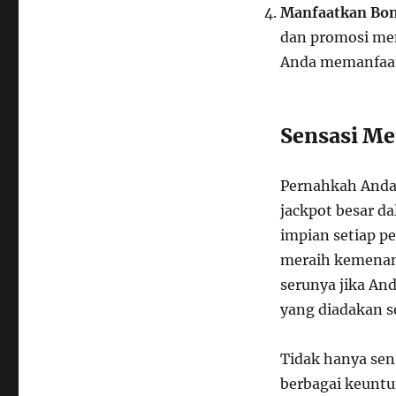
Manfaatkan Bon
dan promosi men
Anda memanfaat
Sensasi Me
Pernahkah And
jackpot besar da
impian setiap p
meraih kemenang
serunya jika An
yang diadakan se
Tidak hanya sen
berbagai keuntu