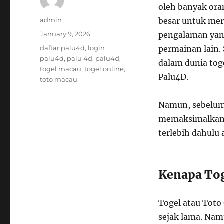
oleh banyak ora
Author
admin
besar untuk me
Posted
January 9, 2026
pengalaman yang
on
Tags
daftar palu4d
,
login
permainan lain.
palu4d
,
palu 4d
,
palu4d
,
dalam dunia toge
togel macau
,
togel online
,
Palu4D.
toto macau
Namun, sebelum 
memaksimalkan 
terlebih dahulu
Kenapa Tog
Togel atau Toto
sejak lama. Nam