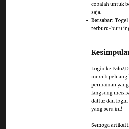
cobalah untuk b
saja.
Bersabar
: Toge
terburu-buru in
Kesimpula
Login ke Palu4D
meraih peluang 
permainan yang 
langsung merasa
daftar dan login
yang seru ini!
Semoga artikel 