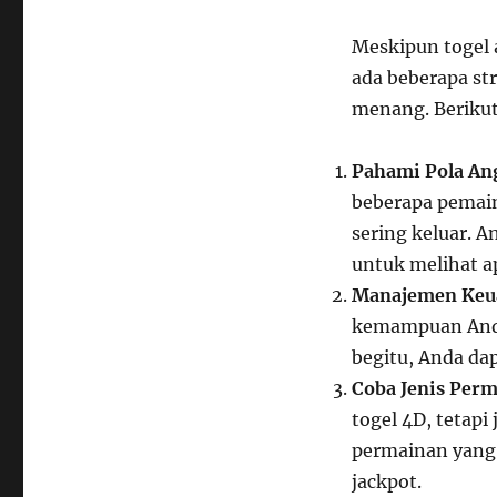
Meskipun togel 
ada beberapa st
menang. Berikut
Pahami Pola An
beberapa pemain
sering keluar. 
untuk melihat a
Manajemen Keu
kemampuan Anda.
begitu, Anda da
Coba Jenis Perm
togel 4D, tetapi
permainan yang
jackpot.