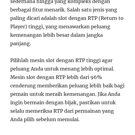
sederhana hingga yang kompleks dengan
berbagai fitur menarik. Salah satu jenis yang
paling dicari adalah slot dengan RTP (Return to
Player) tinggi, yang menawarkan peluang
kemenangan lebih besar dalam jangka
panjang.
Pilihlah mesin slot dengan RTP tinggi agar
peluang Anda untuk menang lebih optimal.
Mesin slot dengan RTP lebih dari 96%
cenderung memberikan peluang lebih baik bagi
pemain untuk meraih kemenangan. Jika Anda
ingin bermain dengan bijak, pastikan untuk
selalu memeriksa RTP dari permainan yang
Anda pilih sebelum memulai.