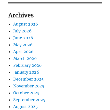
Archives
August 2026
July 2026
June 2026
May 2026
April 2026
March 2026
February 2026
January 2026
December 2025
November 2025
October 2025
September 2025
August 2025