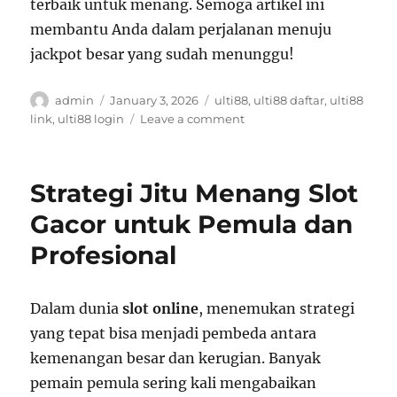
terbaik untuk menang. Semoga artikel ini
membantu Anda dalam perjalanan menuju
jackpot besar yang sudah menunggu!
Author
Posted
Tags
admin
January 3, 2026
ulti88
,
ulti88 daftar
,
ulti88
on
on
link
,
ulti88 login
Leave a comment
Pelajari
Rahasia
di
Strategi Jitu Menang Slot
Balik
Kemenangan
Gacor untuk Pemula dan
Besar
Profesional
di
Slot
Dalam dunia
slot online
, menemukan strategi
yang tepat bisa menjadi pembeda antara
kemenangan besar dan kerugian. Banyak
pemain pemula sering kali mengabaikan