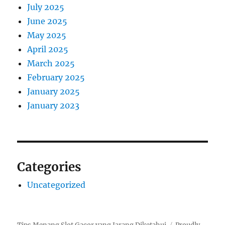
July 2025
June 2025
May 2025
April 2025
March 2025
February 2025
January 2025
January 2023
Categories
Uncategorized