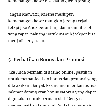
kemenangan besar bisa datang lebih jarang.
Jangan khawatir, karena meskipun
kemenangan besar mungkin jarang terjadi,
tetapi jika Anda beruntung dan memilih slot
yang tepat, peluang untuk meraih jackpot bisa
menjadi kenyataan.
5.
Perhatikan Bonus dan Promosi
Jika Anda bermain di kasino online, pastikan
untuk memanfaatkan bonus dan promosi yang
ditawarkan. Banyak kasino memberikan bonus
selamat datang atau bonus setoran yang dapat
digunakan untuk bermain slot. Dengan
memanfaatkan bonus ini, Anda bisa bermain