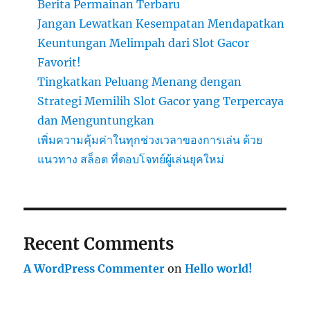
Berita Permainan Terbaru
Jangan Lewatkan Kesempatan Mendapatkan
Keuntungan Melimpah dari Slot Gacor
Favorit!
Tingkatkan Peluang Menang dengan
Strategi Memilih Slot Gacor yang Terpercaya
dan Menguntungkan
เพิ่มความคุ้มค่าในทุกช่วงเวลาของการเล่น ด้วย
แนวทาง สล็อต ที่ตอบโจทย์ผู้เล่นยุคใหม่
Recent Comments
A WordPress Commenter
on
Hello world!