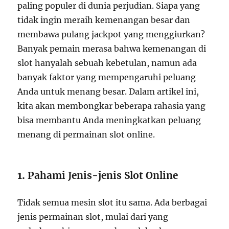
paling populer di dunia perjudian. Siapa yang
tidak ingin meraih kemenangan besar dan
membawa pulang jackpot yang menggiurkan?
Banyak pemain merasa bahwa kemenangan di
slot hanyalah sebuah kebetulan, namun ada
banyak faktor yang mempengaruhi peluang
Anda untuk menang besar. Dalam artikel ini,
kita akan membongkar beberapa rahasia yang
bisa membantu Anda meningkatkan peluang
menang di permainan slot online.
1.
Pahami Jenis-jenis Slot Online
Tidak semua mesin slot itu sama. Ada berbagai
jenis permainan slot, mulai dari yang