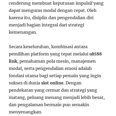
cenderung membuat keputusan impulsif yang
dapat menguras modal dengan cepat. Oleh
karena itu, disiplin dan pengendalian diri
menjadi bagian integral dari strategi
kemenangan.
Secara keseluruhan, kombinasi antara
pemilihan platform yang tepat melalui
ulti88
link
, pemahaman pola mesin, manajemen
modal, serta pengendalian emosi adalah
fondasi utama bagi setiap pemain yang ingin
sukses di dunia
slot online
. Dengan
pendekatan yang cermat dan strategi yang
matang, peluang menang menjadi lebih besar,
dan pengalaman bermain pun semakin
menyenangkan.