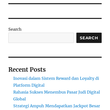
Search
SEARCH
Recent Posts
Inovasi dalam Sistem Reward dan Loyalty di
Platform Digital
Rahasia Sukses Menembus Pasar Judi Digital
Global
Strategi Ampuh Mendapatkan Jackpot Besar