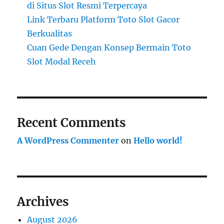
di Situs Slot Resmi Terpercaya
Link Terbaru Platform Toto Slot Gacor
Berkualitas
Cuan Gede Dengan Konsep Bermain Toto
Slot Modal Receh
Recent Comments
A WordPress Commenter
on
Hello world!
Archives
August 2026