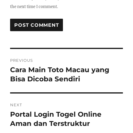
the next time I comment.
Post
PREVIOUS
navigation
Cara Main Toto Macau yang
Previous
post:
Bisa Dicoba Sendiri
NEXT
Portal Login Togel Online
Next
post:
Aman dan Terstruktur