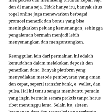
mengakses dan memasang taruhan kapan saja
dan di mana saja. Tidak hanya itu, banyak situs
togel online juga menawarkan berbagai
promosi menarik dan bonus yang bisa
meningkatkan peluang kemenangan, sehingga
pengalaman bermain menjadi lebih
menyenangkan dan menguntungkan.
Keunggulan lain dari permainan ini adalah
kemudahan dalam melakukan deposit dan
penarikan dana. Banyak platform yang
menyediakan metode pembayaran yang aman
dan cepat, seperti transfer bank, e-wallet, dan
pulsa. Hal ini tentu sangat membantu pemain
yang ingin bermain secara praktis tanpa harus
ribet menunggu lama. Selain itu, sistem