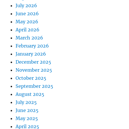
July 2026
June 2026
May 2026
April 2026
March 2026
February 2026
January 2026
December 2025
November 2025
October 2025
September 2025
August 2025
July 2025
June 2025
May 2025
April 2025