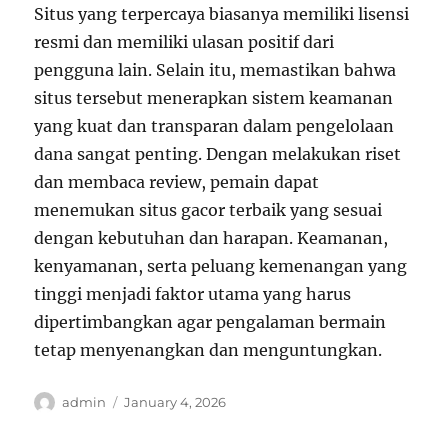
Situs yang terpercaya biasanya memiliki lisensi
resmi dan memiliki ulasan positif dari
pengguna lain. Selain itu, memastikan bahwa
situs tersebut menerapkan sistem keamanan
yang kuat dan transparan dalam pengelolaan
dana sangat penting. Dengan melakukan riset
dan membaca review, pemain dapat
menemukan situs gacor terbaik yang sesuai
dengan kebutuhan dan harapan. Keamanan,
kenyamanan, serta peluang kemenangan yang
tinggi menjadi faktor utama yang harus
dipertimbangkan agar pengalaman bermain
tetap menyenangkan dan menguntungkan.
Author
Posted
admin
January 4, 2026
on