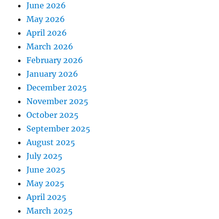
June 2026
May 2026
April 2026
March 2026
February 2026
January 2026
December 2025
November 2025
October 2025
September 2025
August 2025
July 2025
June 2025
May 2025
April 2025
March 2025