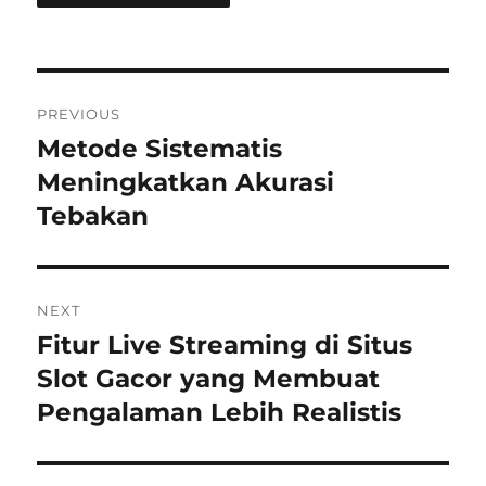
Post
PREVIOUS
navigation
Metode Sistematis
Previous
post:
Meningkatkan Akurasi
Tebakan
NEXT
Fitur Live Streaming di Situs
Next
post:
Slot Gacor yang Membuat
Pengalaman Lebih Realistis