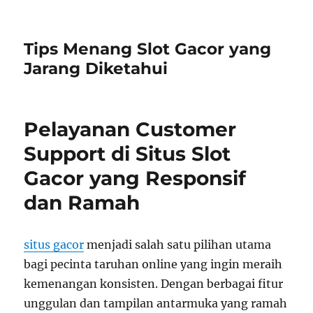
Tips Menang Slot Gacor yang
Jarang Diketahui
Pelayanan Customer
Support di Situs Slot
Gacor yang Responsif
dan Ramah
situs gacor
menjadi salah satu pilihan utama
bagi pecinta taruhan online yang ingin meraih
kemenangan konsisten. Dengan berbagai fitur
unggulan dan tampilan antarmuka yang ramah