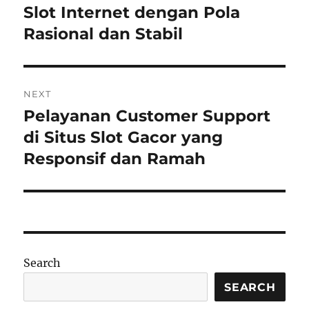
navigation
Slot Internet dengan Pola
Previous
post:
Rasional dan Stabil
NEXT
Pelayanan Customer Support
Next
post:
di Situs Slot Gacor yang
Responsif dan Ramah
Search
SEARCH